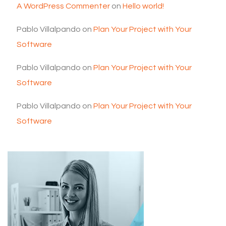
A WordPress Commenter
on
Hello world!
Pablo Villalpando
on
Plan Your Project with Your
Software
Pablo Villalpando
on
Plan Your Project with Your
Software
Pablo Villalpando
on
Plan Your Project with Your
Software