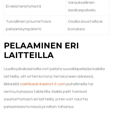
Varauksellinen
Ei rekisteröitymistä
asiakaspalvelu
Turvallinen ja luotettava
Osalla sivustoilla ei
pelaamisympäristö
bonuksia
PELAAMINEN ERI
LAITTEILLA
Uusilla pikakasinoilla voit pelata suosikkipelejäsi kaikilla
laitteilla, olit sitten kotona tietokoneen ääressä,
liikkeellä
cashback-kasinot.it.com
puhelimella tai
rentoutumassa tabletilla. Kaikki pelit toimivat
saumattomasti eri laitteilla, joten voit nauttia
pelaamisesta missä ja milloin tahansa.