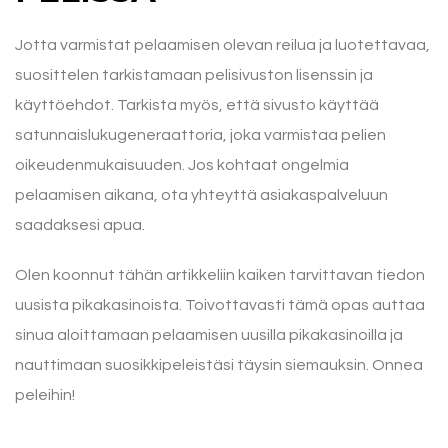
Jotta varmistat pelaamisen olevan reilua ja luotettavaa,
suosittelen tarkistamaan pelisivuston lisenssin ja
käyttöehdot. Tarkista myös, että sivusto käyttää
satunnaislukugeneraattoria, joka varmistaa pelien
oikeudenmukaisuuden. Jos kohtaat ongelmia
pelaamisen aikana, ota yhteyttä asiakaspalveluun
saadaksesi apua.
Olen koonnut tähän artikkeliin kaiken tarvittavan tiedon
uusista pikakasinoista. Toivottavasti tämä opas auttaa
sinua aloittamaan pelaamisen uusilla pikakasinoilla ja
nauttimaan suosikkipeleistäsi täysin siemauksin. Onnea
peleihin!