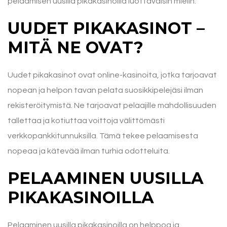
pelaamisen uusilla
pikakasinoilla luottavaisin mielin.
UUDET PIKAKASINOT –
MITÄ NE OVAT?
Uudet pikakasinot ovat online-kasinoita, jotka tarjoavat
nopean ja helpon tavan pelata suosikkipelejäsi ilman
rekisteröitymistä. Ne tarjoavat pelaajille mahdollisuuden
tallettaa ja kotiuttaa voittoja välittömästi
verkkopankkitunnuksilla. Tämä tekee pelaamisesta
nopeaa ja kätevää ilman turhia odotteluita.
PELAAMINEN UUSILLA
PIKAKASINOILLA
Pelaaminen uusilla pikakasinoilla on helppoa ja