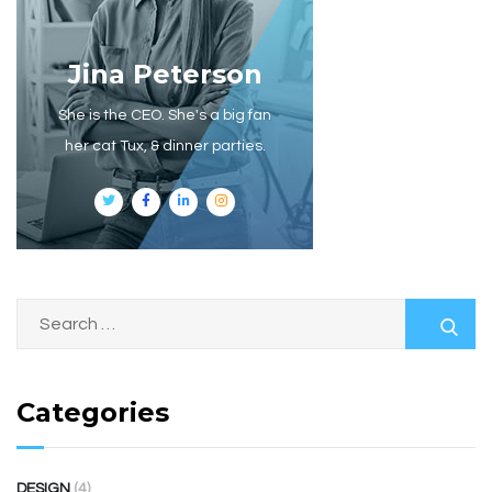
Jina Peterson
She is the CEO. She's a big fan
her cat Tux, & dinner parties.
Categories
DESIGN
(4)