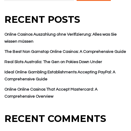
RECENT POSTS
Online Casinos Auszahlung ohne Verifizierung: Alles was Sie
wissen müssen
The Best Non Gamstop Online Casinos: A Comprehensive Guide
Real Slots Australia: The Gen on Pokies Down Under
Ideal Online Gambling Establishments Accepting PayPal: A
Comprehensive Guide
Online Online Casinos That Accept Mastercard: A
Comprehensive Overview
RECENT COMMENTS