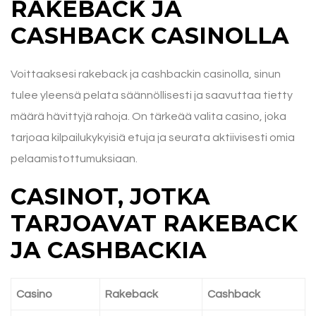
RAKEBACK JA
CASHBACK CASINOLLA
Voittaaksesi rakeback ja cashbackin casinolla, sinun
tulee yleensä pelata säännöllisesti ja saavuttaa tietty
määrä hävittyjä rahoja. On tärkeää valita casino, joka
tarjoaa kilpailukykyisiä etuja ja seurata aktiivisesti omia
pelaamistottumuksiaan.
CASINOT, JOTKA
TARJOAVAT RAKEBACK
JA CASHBACKIA
Casino
Rakeback
Cashback