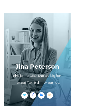
Jina Peterson
She is the CEO. She's a big fan
her cat Tux, & dinner parties.