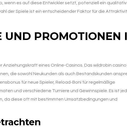
o, wenn es auf diese Entwickler setzt, potenziell ein qualitativ
hl der Spiele ist ein entscheidender Faktor für die Attraktivi
 UND PROMOTIONEN 
 Anziehungskraft eines Online-Casinos. Das wildrobin casino
tionen, die sowohl Neukunden als auch Bestandskunden ansp
ensbonus für neue Spieler, Reload-Boni für regelmäßige
omaten und verschiedene Turniere und Gewinnspiele. Es ist je
sen, da diese oft mit bestimmten Umsatzbedingungen und
etrachten