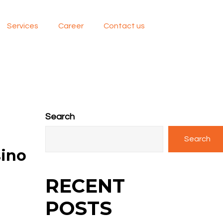
Services
Career
Contact us
Search
Search
ino
RECENT
POSTS