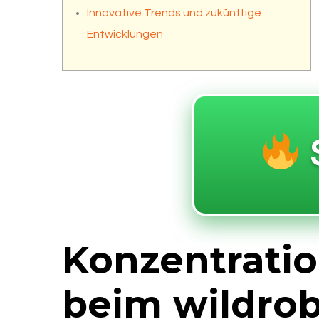
Innovative Trends und zukünftige
Entwicklungen
Konzentrati
beim wildrob