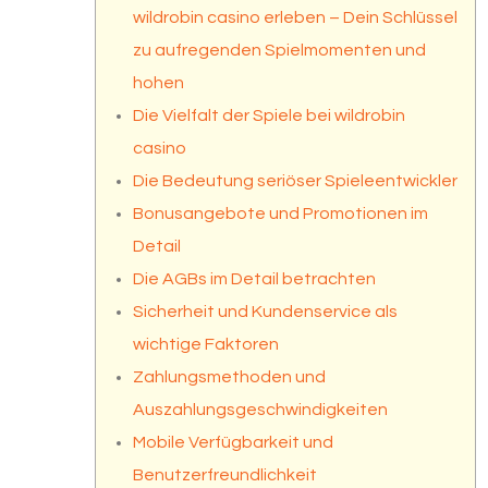
wildrobin casino erleben – Dein Schlüssel
zu aufregenden Spielmomenten und
hohen
Die Vielfalt der Spiele bei wildrobin
casino
Die Bedeutung seriöser Spieleentwickler
Bonusangebote und Promotionen im
Detail
Die AGBs im Detail betrachten
Sicherheit und Kundenservice als
wichtige Faktoren
Zahlungsmethoden und
Auszahlungsgeschwindigkeiten
Mobile Verfügbarkeit und
Benutzerfreundlichkeit