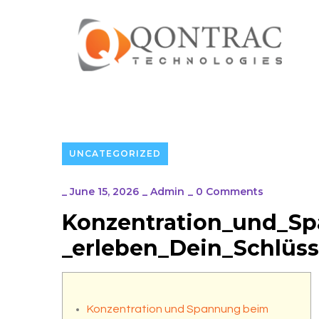
UNCATEGORIZED
_
June 15, 2026
_
Admin
_
0 Comments
Konzentration_und_Sp
_erleben_Dein_Schlüss
Konzentration und Spannung beim