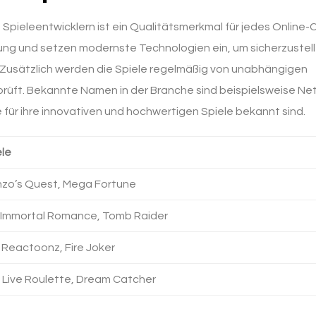
pieleentwicklern ist ein Qualitätsmerkmal für jedes Online-C
rung und setzen modernste Technologien ein, um sicherzustel
nd. Zusätzlich werden die Spiele regelmäßig von unabhängigen
erprüft. Bekannte Namen in der Branche sind beispielsweise Ne
 für ihre innovativen und hochwertigen Spiele bekannt sind.
le
nzo’s Quest, Mega Fortune
 Immortal Romance, Tomb Raider
 Reactoonz, Fire Joker
, Live Roulette, Dream Catcher