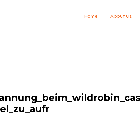
Home
About Us
annung_beim_wildrobin_cas
el_zu_aufr