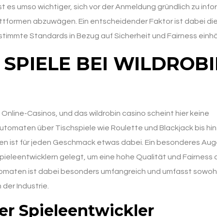
t es umso wichtiger, sich vor der Anmeldung gründlich zu info
attformen abzuwägen. Ein entscheidender Faktor ist dabei di
estimmte Standards in Bezug auf Sicherheit und Fairness einhä
 SPIELE BEI WILDROB
Online-Casinos, und das wildrobin casino scheint hier keine
tomaten über Tischspiele wie Roulette und Blackjack bis hin
n ist für jeden Geschmack etwas dabei. Ein besonderes Au
ieleentwicklern gelegt, um eine hohe Qualität und Fairness 
utomaten ist dabei besonders umfangreich und umfasst sowoh
der Industrie.
er Spieleentwickler