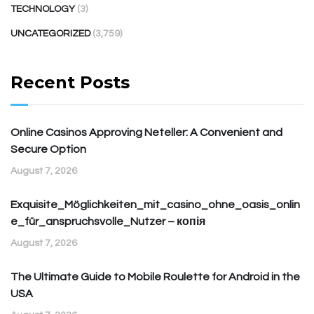
TECHNOLOGY
(3)
UNCATEGORIZED
(3,759)
Recent Posts
Online Casinos Approving Neteller: A Convenient and
Secure Option
August 7, 2026
Exquisite_Möglichkeiten_mit_casino_ohne_oasis_onlin
e_für_anspruchsvolle_Nutzer – копія
August 7, 2026
The Ultimate Guide to Mobile Roulette for Android in the
USA