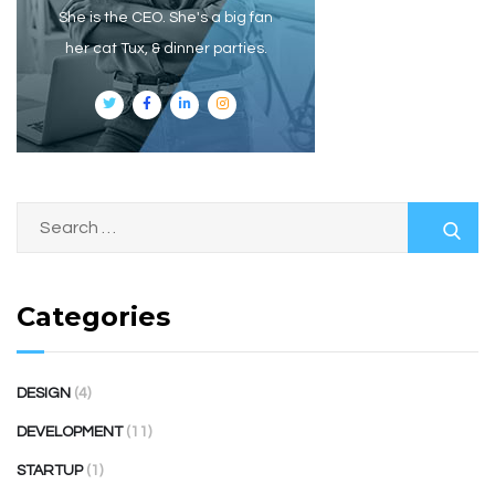
She is the CEO. She's a big fan
her cat Tux, & dinner parties.
Categories
DESIGN
(4)
DEVELOPMENT
(11)
STARTUP
(1)