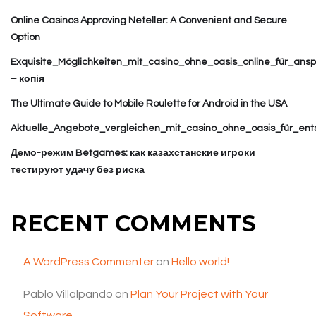
Online Casinos Approving Neteller: A Convenient and Secure
Option
Exquisite_Möglichkeiten_mit_casino_ohne_oasis_online_für_ansp
– копія
The Ultimate Guide to Mobile Roulette for Android in the USA
Aktuelle_Angebote_vergleichen_mit_casino_ohne_oasis_für_ent
Демо-режим Betgames: как казахстанские игроки
тестируют удачу без риска
RECENT COMMENTS
A WordPress Commenter
on
Hello world!
Pablo Villalpando
on
Plan Your Project with Your
Software