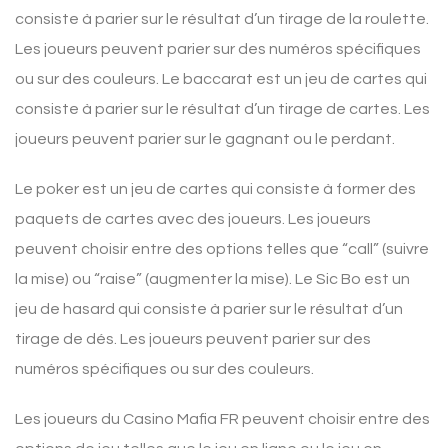
consiste à parier sur le résultat d’un tirage de la roulette.
Les joueurs peuvent parier sur des numéros spécifiques
ou sur des couleurs. Le baccarat est un jeu de cartes qui
consiste à parier sur le résultat d’un tirage de cartes. Les
joueurs peuvent parier sur le gagnant ou le perdant.
Le poker est un jeu de cartes qui consiste à former des
paquets de cartes avec des joueurs. Les joueurs
peuvent choisir entre des options telles que “call” (suivre
la mise) ou “raise” (augmenter la mise). Le Sic Bo est un
jeu de hasard qui consiste à parier sur le résultat d’un
tirage de dés. Les joueurs peuvent parier sur des
numéros spécifiques ou sur des couleurs.
Les joueurs du Casino Mafia FR peuvent choisir entre des