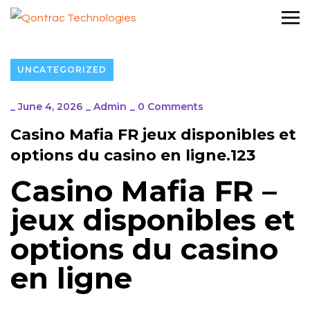
UNCATEGORIZED
_
June 4, 2026
_
Admin
_
0 Comments
Casino Mafia FR jeux disponibles et
options du casino en ligne.123
Casino Mafia FR –
jeux disponibles et
options du casino
en ligne