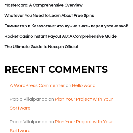
Mastercard: A Comprehensive Overview
Whatever You Need to Learn About Free Spins
Гаминатор в Казахстане: что нужно знать перед установкой
Rocket Casino Instant Payout AU: A Comprehensive Guide
The Ultimate Guide to Neospin Official
RECENT COMMENTS
A WordPress Commenter
on
Hello world!
Pablo Villalpando
on
Plan Your Project with Your
Software
Pablo Villalpando
on
Plan Your Project with Your
Software