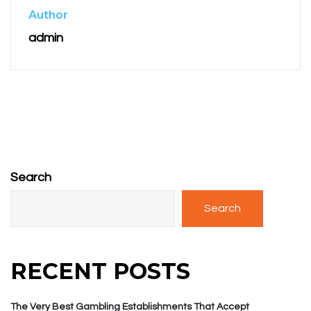
Author
admin
Search
Search
RECENT POSTS
The Very Best Gambling Establishments That Accept