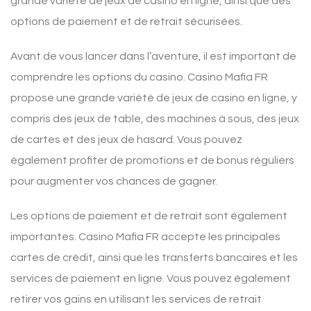
grande variété de jeux de casino en ligne, ainsi que des
options de paiement et de retrait sécurisées.
Avant de vous lancer dans l’aventure, il est important de
comprendre les options du casino. Casino Mafia FR
propose une grande variété de jeux de casino en ligne, y
compris des jeux de table, des machines à sous, des jeux
de cartes et des jeux de hasard. Vous pouvez
également profiter de promotions et de bonus réguliers
pour augmenter vos chances de gagner.
Les options de paiement et de retrait sont également
importantes. Casino Mafia FR accepte les principales
cartes de crédit, ainsi que les transferts bancaires et les
services de paiement en ligne. Vous pouvez également
retirer vos gains en utilisant les services de retrait