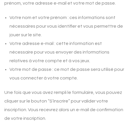
prénom, votre adresse e-mail et votre mot de passe.
Votre nom et votre prénom : ces informations sont
nécessaires pour vous identifier et vous permettre de
jouer sur le site.
Votre adresse e-mail : cette information est
nécessaire pour vous envoyer des informations
relatives à votre compte et à vos jeux.
Votre mot de passe : ce mot de passe sera utilisé pour
vous connecter à votre compte.
Une fois que vous avez rempli le formulaire, vous pouvez
cliquer sur le bouton “S’inscrire” pour valider votre
inscription. Vous recevrez alors un e-mail de confirmation
de votre inscription.