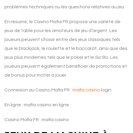
problèmes techniques ou les questions relatives au jeu.
En résumé, le Casino Mafia FR propose une variété de
jeux de table pour les amateurs de jeu d’argent. Les
joueurs peuvent choisir entre des jeux classiques tels
que le blackjack, le roulette et le baccarat, ainsi que des
jeux plus modernes tels que le poker et le Sic Bo. Les
joueurs peuvent également bénéficier de promotions et
de bonus pour inciter à jouer.
Connexion au Casino Mafia FR :
mafia casino
login
En ligne : mafia casino en ligne
Casino Mafia FR : mafia casino