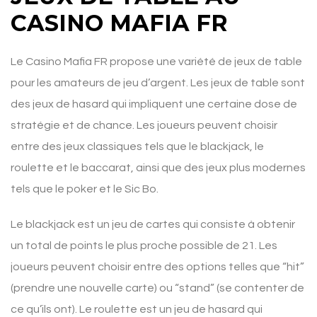
CASINO MAFIA FR
Le Casino Mafia FR propose une variété de jeux de table
pour les amateurs de jeu d’argent. Les jeux de table sont
des jeux de hasard qui impliquent une certaine dose de
stratégie et de chance. Les joueurs peuvent choisir
entre des jeux classiques tels que le blackjack, le
roulette et le baccarat, ainsi que des jeux plus modernes
tels que le poker et le Sic Bo.
Le blackjack est un jeu de cartes qui consiste à obtenir
un total de points le plus proche possible de 21. Les
joueurs peuvent choisir entre des options telles que “hit”
(prendre une nouvelle carte) ou “stand” (se contenter de
ce qu’ils ont). Le roulette est un jeu de hasard qui