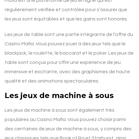
Mafia est une plateforme de jeu en ligne qui est
régulièrement vérifiée et contrôlée pour s’assurer que
les jeux sont équitables et que les gains sont honorés.
Les jeux de table sont une partie intégrante de l’offre du
Casino Mafia. Vous pouvez jouer à des jeux tels que le
blackjack, le roulette, le baccarat et le poker. Les jeux de
table sont conçus pour offrir une expérience de jeu
immersive et excitante, avec des graphismes de haute
qualité et des animations spectaculaires.
Les jeux de machine à sous
Les jeux de machine à sous sont également très
populaires au Casino Mafia. Vous pouvez choisir parmi
des centaines de jeux de machine à sous, y compris des
jeux classiques tels que Book of Ra et Starburst, ainsi