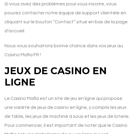
Si vous avez des problèmes pour vous inscrire, vous
pouvez contacter notre équipe de support clientèle en
cliquant sur le bouton “Contact” situé en bas de la page
d’accueil.
Nous vous souhaitons bonne chance dans vos jeux au
Casino Mafia FR !
JEUX DE CASINO EN
LIGNE
Le Casino Mafia est un site de jeu en ligne qui propose
une variété de jeux de casino en ligne, y compris les jeux
de table, les jeux de machine à sous et les jeux de loterie.
Pour commencer, il est important de noter que le Casino