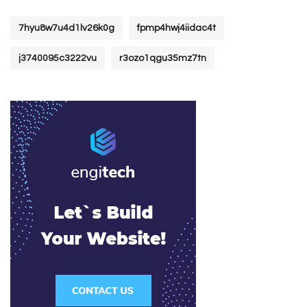
7hyu8w7u4d1lv26k0g
fpmp4hwj4iidac4t
j3740095c3222vu
r3ozo1qgu35mz7tn