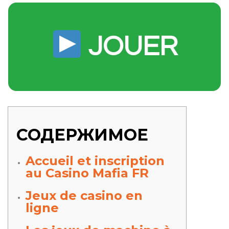
JOUER
СОДЕРЖИМОЕ
Accueil et inscription
au Casino Mafia FR
Jeux de casino en
ligne