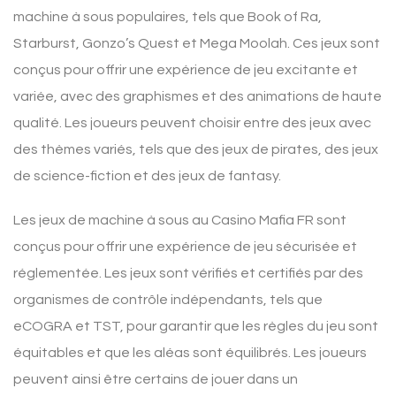
machine à sous populaires, tels que Book of Ra,
Starburst, Gonzo’s Quest et Mega Moolah. Ces jeux sont
conçus pour offrir une expérience de jeu excitante et
variée, avec des graphismes et des animations de haute
qualité. Les joueurs peuvent choisir entre des jeux avec
des thèmes variés, tels que des jeux de pirates, des jeux
de science-fiction et des jeux de fantasy.
Les jeux de machine à sous au Casino Mafia FR sont
conçus pour offrir une expérience de jeu sécurisée et
réglementée. Les jeux sont vérifiés et certifiés par des
organismes de contrôle indépendants, tels que
eCOGRA et TST, pour garantir que les règles du jeu sont
équitables et que les aléas sont équilibrés. Les joueurs
peuvent ainsi être certains de jouer dans un