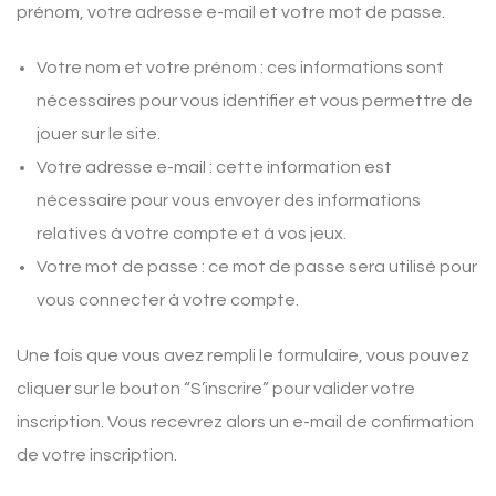
prénom, votre adresse e-mail et votre mot de passe.
Votre nom et votre prénom : ces informations sont
nécessaires pour vous identifier et vous permettre de
jouer sur le site.
Votre adresse e-mail : cette information est
nécessaire pour vous envoyer des informations
relatives à votre compte et à vos jeux.
Votre mot de passe : ce mot de passe sera utilisé pour
vous connecter à votre compte.
Une fois que vous avez rempli le formulaire, vous pouvez
cliquer sur le bouton “S’inscrire” pour valider votre
inscription. Vous recevrez alors un e-mail de confirmation
de votre inscription.