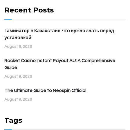
Recent Posts
Гаминатор в Казахстане: что нужно знать перед
установкой
August 9, 2026
Rocket Casino Instant Payout AU: A Comprehensive
Guide
August 9, 2026
The Ultimate Guide to Neospin Official
August 9, 2026
Tags