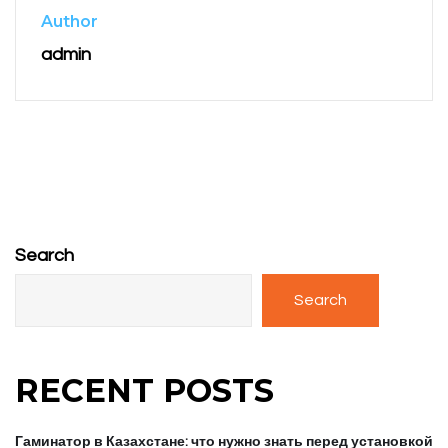
Author
admin
Search
Search
RECENT POSTS
Гаминатор в Казахстане: что нужно знать перед установкой