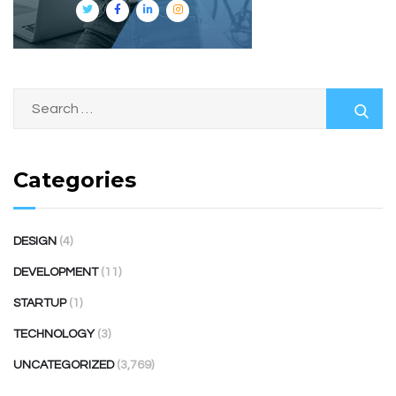
Categories
DESIGN
(4)
DEVELOPMENT
(11)
STARTUP
(1)
TECHNOLOGY
(3)
UNCATEGORIZED
(3,769)