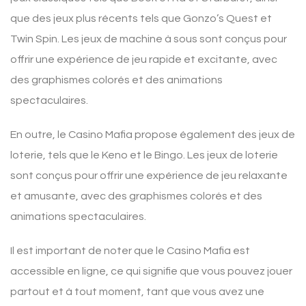
que des jeux plus récents tels que Gonzo’s Quest et
Twin Spin. Les jeux de machine à sous sont conçus pour
offrir une expérience de jeu rapide et excitante, avec
des graphismes colorés et des animations
spectaculaires.
En outre, le Casino Mafia propose également des jeux de
loterie, tels que le Keno et le Bingo. Les jeux de loterie
sont conçus pour offrir une expérience de jeu relaxante
et amusante, avec des graphismes colorés et des
animations spectaculaires.
Il est important de noter que le Casino Mafia est
accessible en ligne, ce qui signifie que vous pouvez jouer
partout et à tout moment, tant que vous avez une