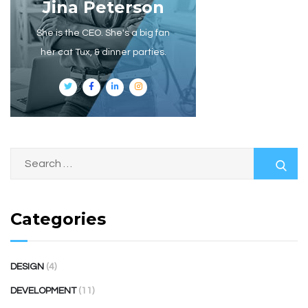
Jina Peterson
She is the CEO. She's a big fan
her cat Tux, & dinner parties.
Categories
DESIGN
(4)
DEVELOPMENT
(11)