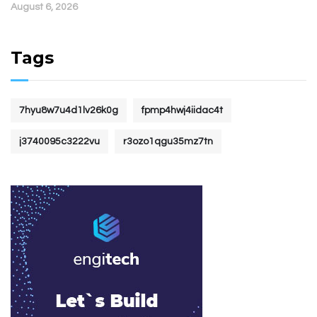
August 6, 2026
Tags
7hyu8w7u4d1lv26k0g
fpmp4hwj4iidac4t
j3740095c3222vu
r3ozo1qgu35mz7tn