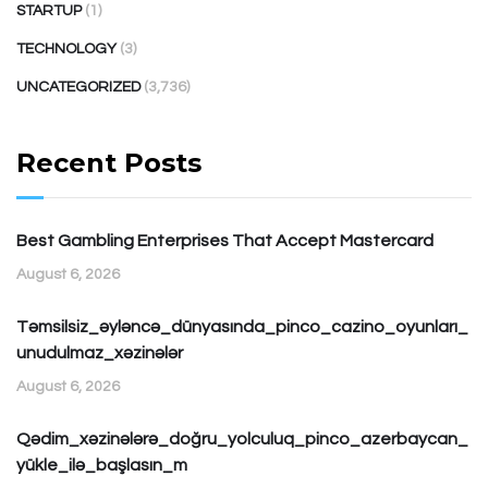
STARTUP
(1)
TECHNOLOGY
(3)
UNCATEGORIZED
(3,736)
Recent Posts
Best Gambling Enterprises That Accept Mastercard
August 6, 2026
Təmsilsiz_əyləncə_dünyasında_pinco_cazino_oyunları_
unudulmaz_xəzinələr
August 6, 2026
Qədim_xəzinələrə_doğru_yolculuq_pinco_azerbaycan_
yükle_ilə_başlasın_m