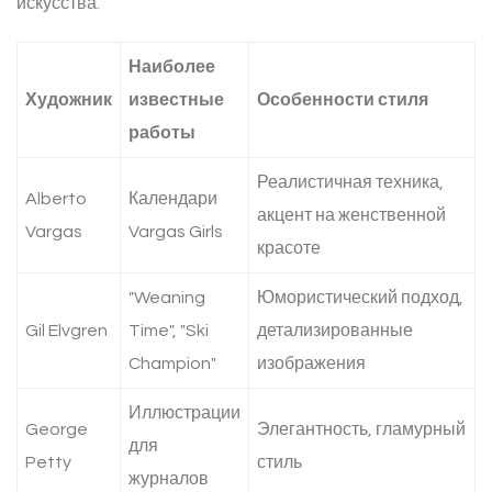
искусства.
Наиболее
Художник
известные
Особенности стиля
работы
Реалистичная техника,
Alberto
Календари
акцент на женственной
Vargas
Vargas Girls
красоте
"Weaning
Юмористический подход,
Gil Elvgren
Time", "Ski
детализированные
Champion"
изображения
Иллюстрации
George
Элегантность, гламурный
для
Petty
стиль
журналов