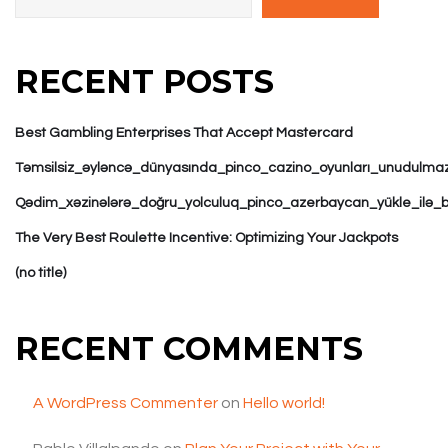
RECENT POSTS
Best Gambling Enterprises That Accept Mastercard
Təmsilsiz_əyləncə_dünyasında_pinco_cazino_oyunları_unudulmaz
Qədim_xəzinələrə_doğru_yolculuq_pinco_azerbaycan_yükle_ilə_
The Very Best Roulette Incentive: Optimizing Your Jackpots
(no title)
RECENT COMMENTS
A WordPress Commenter
on
Hello world!