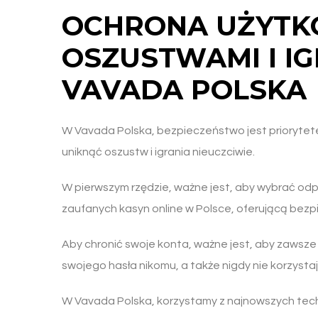
OCHRONA UŻYTK
OSZUSTWAMI I I
VAVADA POLSKA
W Vavada Polska, bezpieczeństwo jest priorytetem
uniknąć oszustw i igrania nieuczciwie.
W pierwszym rzędzie, ważne jest, aby wybrać odpo
zaufanych kasyn online w Polsce, oferującą bez
Aby chronić swoje konta, ważne jest, aby zawsze 
swojego hasła nikomu, a także nigdy nie korzysta
W Vavada Polska, korzystamy z najnowszych tech