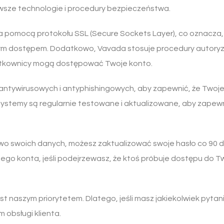
owsze technologie i procedury bezpieczeństwa.
a pomocą protokołu SSL (Secure Sockets Layer), co oznacza,
m dostępem. Dodatkowo, Vavada stosuje procedury autoryza
użytkownicy mogą dostępować Twoje konto.
ntywirusowych i antyphishingowych, aby zapewnić, że Twoj
ystemy są regularnie testowane i aktualizowane, aby zapewn
 swoich danych, możesz zaktualizować swoje hasło co 90 dn
o konta, jeśli podejrzewasz, że ktoś próbuje dostępu do T
t naszym priorytetem. Dlatego, jeśli masz jakiekolwiek pytani
 obsługi klienta.