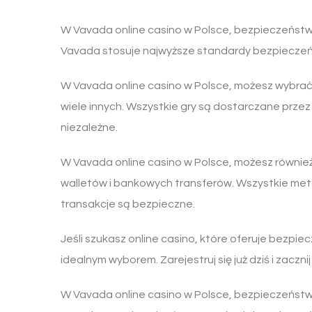
W Vavada online casino w Polsce, bezpieczeństw
Vavada stosuje najwyższe standardy bezpieczeńs
W Vavada online casino w Polsce, możesz wybrać sp
wiele innych. Wszystkie gry są dostarczane prze
niezależne.
W Vavada online casino w Polsce, możesz również
walletów i bankowych transferów. Wszystkie met
transakcje są bezpieczne.
Jeśli szukasz online casino, które oferuje bezp
idealnym wyborem. Zarejestruj się już dziś i zaczni
W Vavada online casino w Polsce, bezpieczeństw