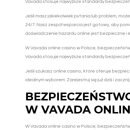
Vavada stosuje najwyższe standardy bezpieczeńs
Jeśli masz jakiekolwiek pytania lub problem, mo
24/7. Nasz zespół wsparcia jest gotowy, aby po
doświadczenie hazardu online jest bezpieczne i
W Vavada online casino w Polsce, bezpieczeństw
Vavada stosuje najwyższe standardy bezpieczeńs
Jeśli szukasz online casino, które oferuje bezp
idealnym wyborem. Zarejestruj się już dziś i zaczni
BEZPIECZEŃSTWO
W VAVADA ONLIN
W Vavada online casino w Polsce, bezpieczeństw