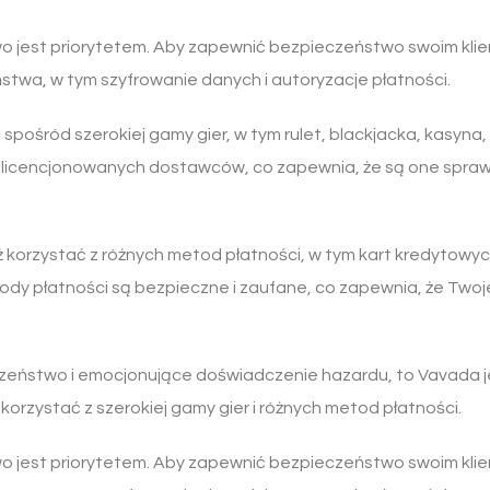
o jest priorytetem. Aby zapewnić bezpieczeństwo swoim kli
twa, w tym szyfrowanie danych i autoryzacje płatności.
ośród szerokiej gamy gier, w tym rulet, blackjacka, kasyna, lo
z licencjonowanych dostawców, co zapewnia, że są one sprawi
 korzystać z różnych metod płatności, w tym kart kredytowyc
ody płatności są bezpieczne i zaufane, co zapewnia, że Twoj
ieczeństwo i emocjonujące doświadczenie hazardu, to Vavada j
j korzystać z szerokiej gamy gier i różnych metod płatności.
o jest priorytetem. Aby zapewnić bezpieczeństwo swoim kli