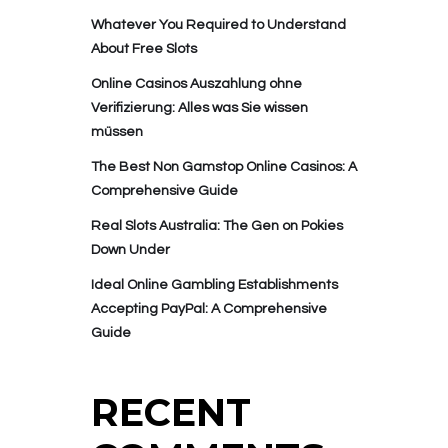
Whatever You Required to Understand
About Free Slots
Online Casinos Auszahlung ohne
Verifizierung: Alles was Sie wissen
müssen
The Best Non Gamstop Online Casinos: A
Comprehensive Guide
Real Slots Australia: The Gen on Pokies
Down Under
Ideal Online Gambling Establishments
Accepting PayPal: A Comprehensive
Guide
RECENT