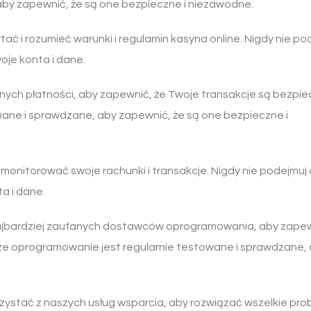
aby zapewnić, że są one bezpieczne i niezawodne.
ać i rozumieć warunki i regulamin kasyna online. Nigdy nie po
oje konta i dane.
nych płatności, aby zapewnić, że Twoje transakcje są bezpie
ane i sprawdzane, aby zapewnić, że są one bezpieczne i
monitorować swoje rachunki i transakcje. Nigdy nie podejmuj 
a i dane.
ajbardziej zaufanych dostawców oprogramowania, aby zapew
ze oprogramowanie jest regularnie testowane i sprawdzane,
zystać z naszych usług wsparcia, aby rozwiązać wszelkie pro