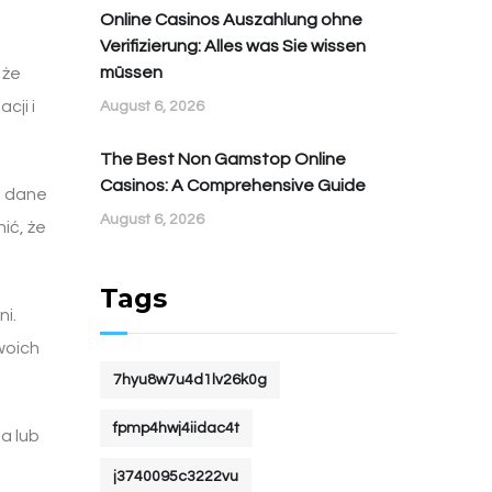
Online Casinos Auszahlung ohne
Verifizierung: Alles was Sie wissen
müssen
 że
cji i
August 6, 2026
The Best Non Gamstop Online
Casinos: A Comprehensive Guide
e dane
August 6, 2026
ić, że
Tags
i.
woich
7hyu8w7u4d1lv26k0g
fpmp4hwj4iidac4t
a lub
j3740095c3222vu