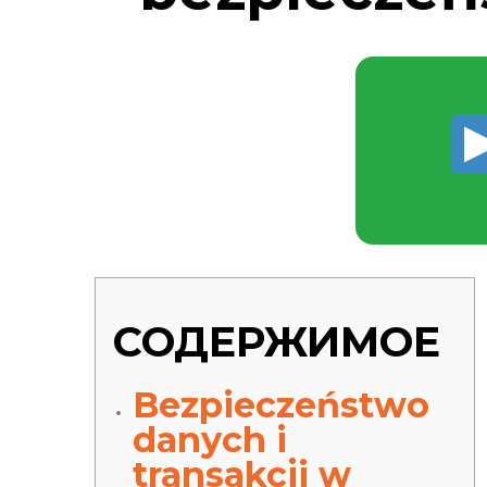
СОДЕРЖИМОЕ
Bezpieczeństwo
danych i
transakcji w