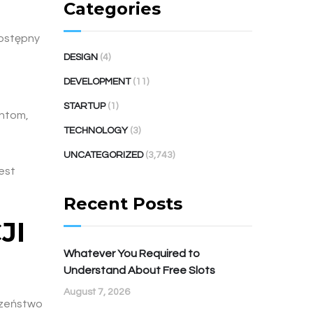
Categories
dostępny
DESIGN
(4)
DEVELOPMENT
(11)
STARTUP
(1)
entom,
TECHNOLOGY
(3)
UNCATEGORIZED
(3,743)
est
Recent Posts
JI
Whatever You Required to
Understand About Free Slots
August 7, 2026
czeństwo