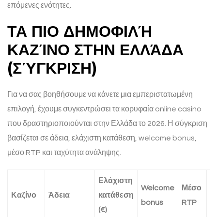
επόμενες ενότητες.
ΤΑ ΠΙΟ ΔΗΜΟΦΙΛΉ
ΚΑΖΊΝΟ ΣΤΗΝ ΕΛΛΆΔΑ
(ΣΎΓΚΡΙΣΗ)
Για να σας βοηθήσουμε να κάνετε μια εμπεριστατωμένη
επιλογή, έχουμε συγκεντρώσει τα κορυφαία online casino
που δραστηριοποιούνται στην Ελλάδα το 2026. Η σύγκριση
βασίζεται σε άδεια, ελάχιστη κατάθεση, welcome bonus,
μέσο RTP και ταχύτητα ανάληψης.
Ελάχιστη
Welcome
Μέσο
Καζίνο
Άδεια
κατάθεση
Α
bonus
RTP
(€)