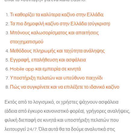
Τι καθορίζει τα καλύτερα καζίνο στην Ελλάδα;
Τα πιο δημοφιλή καζίνο στην Ελλάδα (σύγκριση)
Μπόνους καλωσορίσματος και απαιτήσεις
στοιχηματισμού
Μεθόδους πληρωμής και ταχύτητα ανάληψης
Εγγραφή, επαλήθευση και ασφάλεια
Mobile app και εμπειρία σε κινητά
Υποστήριξη πελατών και υπεύθυνο παιχνίδι
Πώς να συγκρίνετε και να επιλέξετε το ιδανικό καζίνο
Εκτός από το λογισμικό, οι χρήστες ψάχνουν ασφάλεια
(άδεια από έγκυρο κανονιστικό φορέα), γρήγορες αναλήψεις,
φιλική διεπαφή σε κινητά και υποστήριξη πελατών που
λειτουργεί 24/7. Όλα αυτά θα τα δούμε αναλυτικά στις