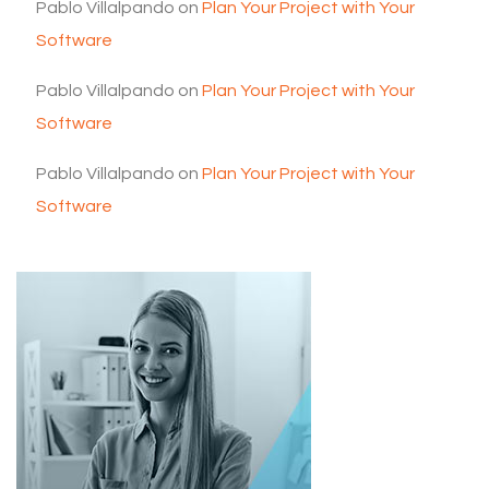
Pablo Villalpando
on
Plan Your Project with Your
Software
Pablo Villalpando
on
Plan Your Project with Your
Software
Pablo Villalpando
on
Plan Your Project with Your
Software