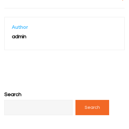
Author
admin
Search
Search