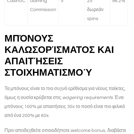
CasinoC
Gaming
5
25
96.2%
λ
Commission
δωρεάν
τ
spins
2
ΜΠΌΝΟΥΣ
ΚΑΛΩΣΟΡΊΣΜΑΤΟΣ ΚΑΙ
ΑΠΑΙΤΉΣΕΙΣ
ΣΤΟΙΧΗΜΑΤΙΣΜΟΎ
Τα μπόνους είναι το πιο συχνό ερέθισμα για νέους παίκτες,
όμως η ουσία κρύβεται στις
wagering requirements
. Ένα
μπόνους 100% με απαιτήσεις 30x το ποσό είναι πιο φιλικό
από ένα 200% με 60x.
Πριν αποδεχθείτε οποιοδήποτε welcome bonus, διαβάστε