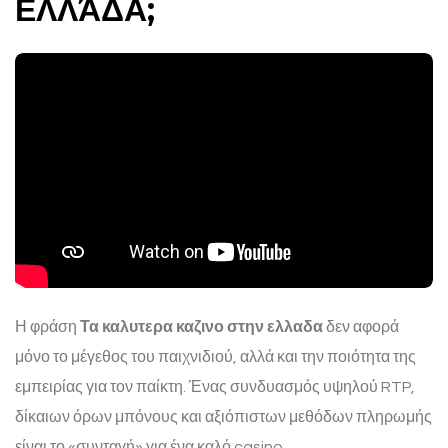
ΕΛΛΆΔΑ;
Η φράση
Τα καλυτερα καζινο στην ελλαδα
δεν αφορά
μόνο το μέγεθος του παιχνιδιού, αλλά και την ποιότητα της
εμπειρίας για τον παίκτη. Ένας συνδυασμός υψηλού RTP,
δίκαιων όρων μπόνους και αξιόπιστων μεθόδων πληρωμής
είναι το «συνταγή» για ένα καλό casino.