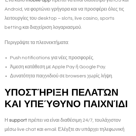
Android, να φορτώνει γρήγορα και να προσφέρει όλες τις
λειτουργίες του desktop – slots, live casino, sports
betting και διαχείριση λογαριασμού.
Περιγράψτε τα πλεονεκτήματα:
Push notifications για νέες προσφορές.
Άμεση κατάθεση με Apple Pay ή Google Pay.
Δυνατότητα παιχνιδιού σε browsers χωρίς λήψη.
ΥΠΟΣΤΉΡΙΞΗ ΠΕΛΑΤΏΝ
ΚΑΙ ΥΠΕΎΘΥΝΟ ΠΑΙΧΝΊΔΙ
Η
support
πρέπει να είναι διαθέσιμη 24/7, τουλάχιστον
μέσω live chat και email. Ελέγξτε αν υπάρχει τηλεφωνική