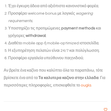
Έχει έγκυρη άδεια από αξιόπιστο κανονιστικό φορέα;
Προσφέρει welcome bonus με λογικές
wagering
requirements
;
Υποστηρίζει τις προτιμώμενες
payment methods
και
γρήγορες
withdrawal
;
Διαθέτει mobile app ή mobile‑optimized ιστοσελίδα;
Η εξυπηρέτηση πελατών είναι 24/7 και πολύγλωσση;
Προσφέρει εργαλεία υπεύθυνου παιχνιδιού;
Αν βρείτε ένα καζίνο που καλύπτει όλα τα παραπάνω, τότε
βρίσκετε ένα από τα
Τα καλυτερα καζινο στην ελλαδα
. Για
περισσότερες πληροφορίες, επισκεφθείτε το
ougla
.