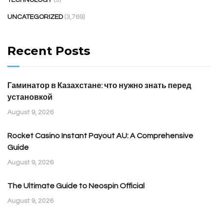
TECHNOLOGY
(3)
UNCATEGORIZED
(3,769)
Recent Posts
Гаминатор в Казахстане: что нужно знать перед
установкой
August 9, 2026
Rocket Casino Instant Payout AU: A Comprehensive
Guide
August 9, 2026
The Ultimate Guide to Neospin Official
August 9, 2026