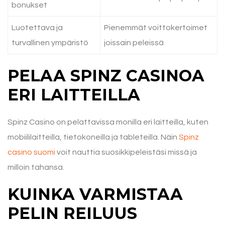
bonukset
Luotettava ja
Pienemmät voittokertoimet
turvallinen ympäristö
joissain peleissä
PELAA SPINZ CASINOA
ERI LAITTEILLA
Spinz Casino on pelattavissa monilla eri laitteilla, kuten
mobiililaitteilla, tietokoneilla ja tableteilla. Näin
Spinz
casino suomi
voit nauttia suosikkipeleistäsi missä ja
milloin tahansa.
KUINKA VARMISTAA
PELIN REILUUS