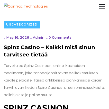
UNCATEGORIZED
_
May 16, 2026
_
Admin
_
0 Comments
Spinz Casino – Kaikki mitä sinun
tarvitsee tietää
Tervetuloa Spinz Casinoon, online-kasinoiden
maailmaan, joka tarjoaa jännittävän pelikokemuksen
kaikille pelaajille. Tässä artikkelissa jaan kanssasi kaiken
tarvittavan tiedon Spinz Casinosta, sen ominaisuuksista,
peliohjeista ja paljon muuta.
SPINZ CASINON