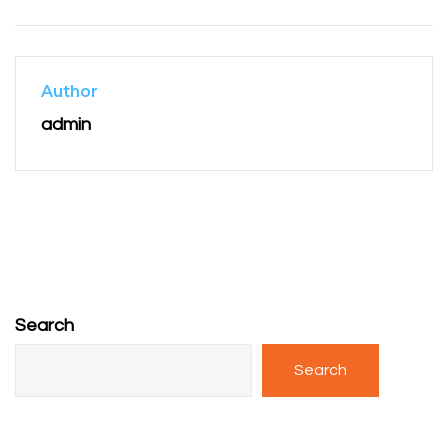
Author
admin
Search
Search