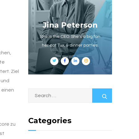
Jina Peterson
She is the CEO. She's a big fan
her cat Tux, & dinner parties.
chen,
nte
ert. Ziel
n und
h einen
Categories
core zu
st