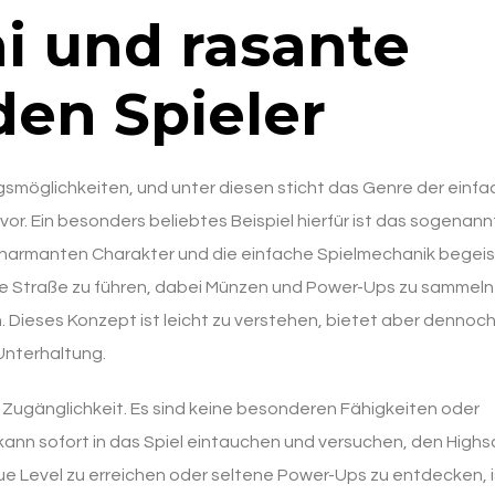
ni und rasante
den Spieler
ngsmöglichkeiten, und unter diesen sticht das Genre der einfa
r. Ein besonders beliebtes Beispiel hierfür ist das sogenan
 charmanten Charakter und die einfache Spielmechanik begeist
ebte Straße zu führen, dabei Münzen und Power-Ups zu sammel
. Dieses Konzept ist leicht zu verstehen, bietet aber dennoc
Unterhaltung.
rer Zugänglichkeit. Es sind keine besonderen Fähigkeiten oder
 kann sofort in das Spiel eintauchen und versuchen, den Highs
eue Level zu erreichen oder seltene Power-Ups zu entdecken, i