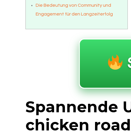
Die Bedeutung von Community und
Engagement für den Langzeiterfolg
Spannende U
chicken road