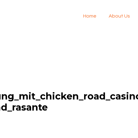
Home
About Us
ng_mit_chicken_road_casin
nd_rasante