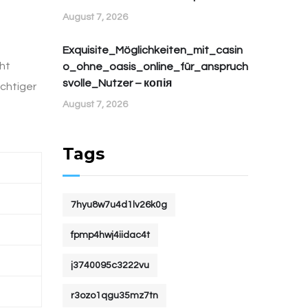
August 7, 2026
Exquisite_Möglichkeiten_mit_casin
ht
o_ohne_oasis_online_für_anspruch
svolle_Nutzer – копія
ichtiger
August 7, 2026
Tags
7hyu8w7u4d1lv26k0g
fpmp4hwj4iidac4t
j3740095c3222vu
r3ozo1qgu35mz7tn