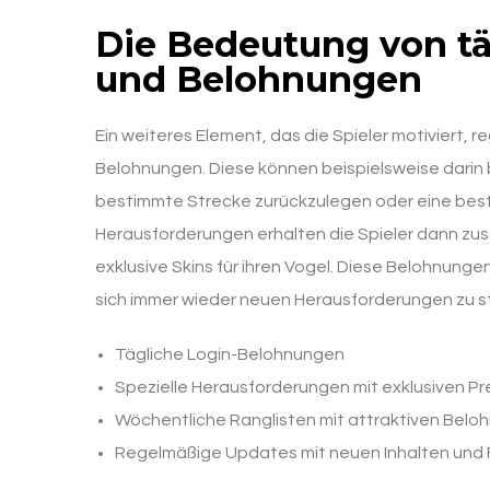
Die Bedeutung von t
und Belohnungen
Ein weiteres Element, das die Spieler motiviert,
Belohnungen. Diese können beispielsweise darin
bestimmte Strecke zurückzulegen oder eine best
Herausforderungen erhalten die Spieler dann zu
exklusive Skins für ihren Vogel. Diese Belohnungen
sich immer wieder neuen Herausforderungen zu st
Tägliche Login-Belohnungen
Spezielle Herausforderungen mit exklusiven Pr
Wöchentliche Ranglisten mit attraktiven Beloh
Regelmäßige Updates mit neuen Inhalten und