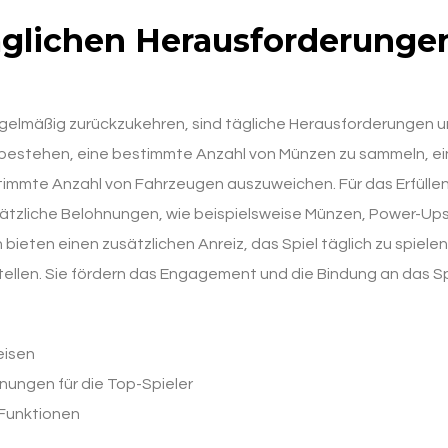
äglichen Herausforderunge
 regelmäßig zurückzukehren, sind tägliche Herausforderungen 
 bestehen, eine bestimmte Anzahl von Münzen zu sammeln, e
immte Anzahl von Fahrzeugen auszuweichen. Für das Erfüllen
sätzliche Belohnungen, wie beispielsweise Münzen, Power-Up
 bieten einen zusätzlichen Anreiz, das Spiel täglich zu spiele
ellen. Sie fördern das Engagement und die Bindung an das Sp
eisen
nungen für die Top-Spieler
 Funktionen