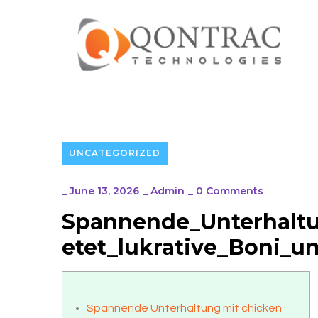
UNCATEGORIZED
_
June 13, 2026
_
Admin
_
0 Comments
Spannende_Unterhaltu
etet_lukrative_Boni_u
Spannende Unterhaltung mit chicken