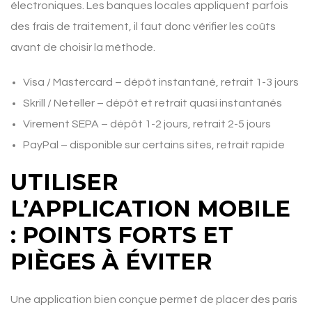
électroniques. Les banques locales appliquent parfois
des frais de traitement, il faut donc vérifier les coûts
avant de choisir la méthode.
Visa / Mastercard – dépôt instantané, retrait 1-3 jours
Skrill / Neteller – dépôt et retrait quasi instantanés
Virement SEPA – dépôt 1-2 jours, retrait 2-5 jours
PayPal – disponible sur certains sites, retrait rapide
UTILISER
L’APPLICATION MOBILE
: POINTS FORTS ET
PIÈGES À ÉVITER
Une application bien conçue permet de placer des paris