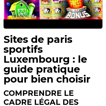
Sites de paris
sportifs
Luxembourg : le
guide pratique
pour bien choisir
COMPRENDRE LE
CADRE LÉGAL DES