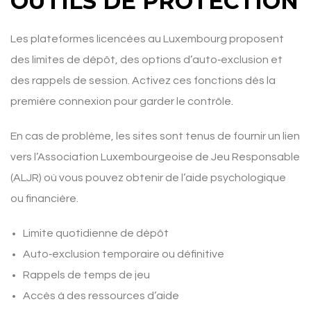
OUTILS DE PROTECTION
Les plateformes licencées au Luxembourg proposent
des limites de dépôt, des options d’auto‑exclusion et
des rappels de session. Activez ces fonctions dès la
première connexion pour garder le contrôle.
En cas de problème, les sites sont tenus de fournir un lien
vers l’Association Luxembourgeoise de Jeu Responsable
(ALJR) où vous pouvez obtenir de l’aide psychologique
ou financière.
Limite quotidienne de dépôt
Auto‑exclusion temporaire ou définitive
Rappels de temps de jeu
Accès à des ressources d’aide