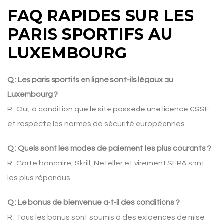
FAQ RAPIDES SUR LES
PARIS SPORTIFS AU
LUXEMBOURG
Q : Les paris sportifs en ligne sont-ils légaux au
Luxembourg ?
R : Oui, à condition que le site possède une licence CSSF
et respecte les normes de sécurité européennes.
Q : Quels sont les modes de paiement les plus courants ?
R : Carte bancaire, Skrill, Neteller et virement SEPA sont
les plus répandus.
Q : Le bonus de bienvenue a‑t‑il des conditions ?
R : Tous les bonus sont soumis à des exigences de mise