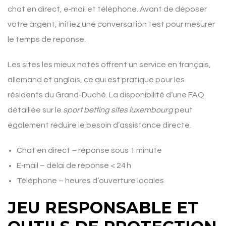
chat en direct, e‑mail et téléphone. Avant de déposer
votre argent, initiez une conversation test pour mesurer
le temps de réponse.
Les sites les mieux notés offrent un service en français,
allemand et anglais, ce qui est pratique pour les
résidents du Grand-Duché. La disponibilité d’une FAQ
détaillée sur le
sport betting sites luxembourg
peut
également réduire le besoin d’assistance directe.
Chat en direct – réponse sous 1 minute
E‑mail – délai de réponse < 24 h
Téléphone – heures d’ouverture locales
JEU RESPONSABLE ET