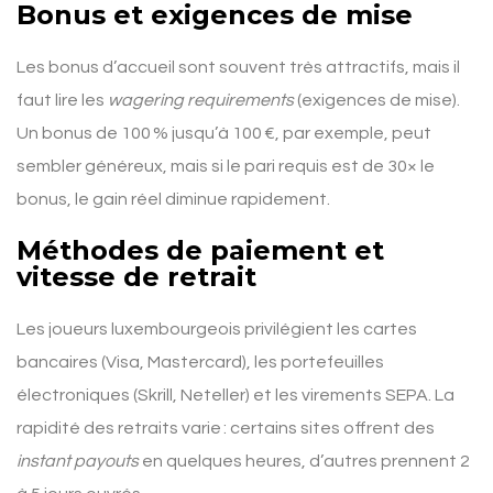
Bonus et exigences de mise
Les bonus d’accueil sont souvent très attractifs, mais il
faut lire les
wagering requirements
(exigences de mise).
Un bonus de 100 % jusqu’à 100 €, par exemple, peut
sembler généreux, mais si le pari requis est de 30× le
bonus, le gain réel diminue rapidement.
Méthodes de paiement et
vitesse de retrait
Les joueurs luxembourgeois privilégient les cartes
bancaires (Visa, Mastercard), les portefeuilles
électroniques (Skrill, Neteller) et les virements SEPA. La
rapidité des retraits varie : certains sites offrent des
instant payouts
en quelques heures, d’autres prennent 2