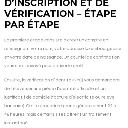
D’INSCRIPTION ET DE
VÉRIFICATION – ÉTAPE
PAR ÉTAPE
La première étape consiste à créer un compte en
renseignant votre nom, votre adresse luxembourgeoise
et votre date de naissance. Un courriel de confirmation
vous sera envoyé pour activer le profil.
Ensuite, la vérification d’identité (KYC) vous demandera
de téléverser une pièce d’identité officielle et un
justificatif de domicile (facture d’électricité ou relevé
bancaire). Cette procédure prend généralement 24 à
48 heures, mais certains sites offrent un traitement
instantané.