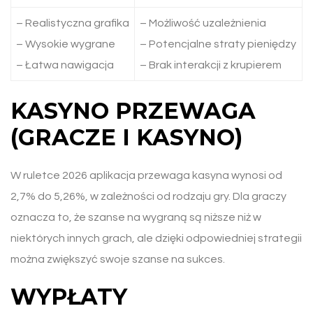
– Realistyczna grafika
– Możliwość uzależnienia
– Wysokie wygrane
– Potencjalne straty pieniędzy
– Łatwa nawigacja
– Brak interakcji z krupierem
KASYNO PRZEWAGA
(GRACZE I KASYNO)
W ruletce 2026 aplikacja przewaga kasyna wynosi od
2,7% do 5,26%, w zależności od rodzaju gry. Dla graczy
oznacza to, że szanse na wygraną są niższe niż w
niektórych innych grach, ale dzięki odpowiedniej strategii
można zwiększyć swoje szanse na sukces.
WYPŁATY