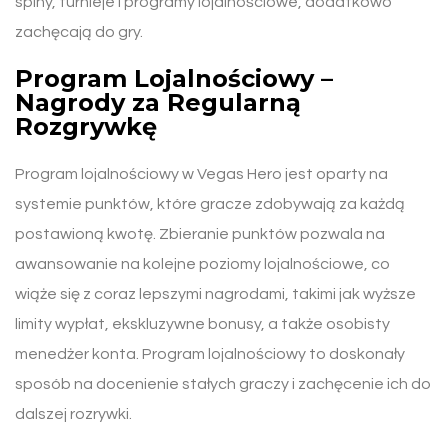
spiny, turnieje i programy lojalnościowe, dodatkowo
zachęcają do gry.
Program Lojalnościowy –
Nagrody za Regularną
Rozgrywkę
Program lojalnościowy w Vegas Hero jest oparty na
systemie punktów, które gracze zdobywają za każdą
postawioną kwotę. Zbieranie punktów pozwala na
awansowanie na kolejne poziomy lojalnościowe, co
wiąże się z coraz lepszymi nagrodami, takimi jak wyższe
limity wypłat, ekskluzywne bonusy, a także osobisty
menedżer konta. Program lojalnościowy to doskonały
sposób na docenienie stałych graczy i zachęcenie ich do
dalszej rozrywki.