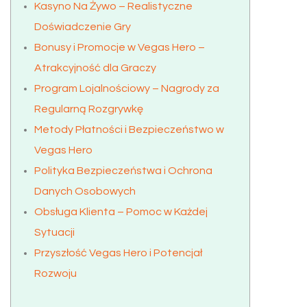
Kasyno Na Żywo – Realistyczne
Doświadczenie Gry
Bonusy i Promocje w Vegas Hero –
Atrakcyjność dla Graczy
Program Lojalnościowy – Nagrody za
Regularną Rozgrywkę
Metody Płatności i Bezpieczeństwo w
Vegas Hero
Polityka Bezpieczeństwa i Ochrona
Danych Osobowych
Obsługa Klienta – Pomoc w Każdej
Sytuacji
Przyszłość Vegas Hero i Potencjał
Rozwoju