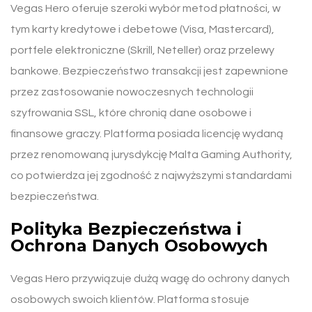
Vegas Hero oferuje szeroki wybór metod płatności, w
tym karty kredytowe i debetowe (Visa, Mastercard),
portfele elektroniczne (Skrill, Neteller) oraz przelewy
bankowe. Bezpieczeństwo transakcji jest zapewnione
przez zastosowanie nowoczesnych technologii
szyfrowania SSL, które chronią dane osobowe i
finansowe graczy. Platforma posiada licencję wydaną
przez renomowaną jurysdykcję Malta Gaming Authority,
co potwierdza jej zgodność z najwyższymi standardami
bezpieczeństwa.
Polityka Bezpieczeństwa i
Ochrona Danych Osobowych
Vegas Hero przywiązuje dużą wagę do ochrony danych
osobowych swoich klientów. Platforma stosuje