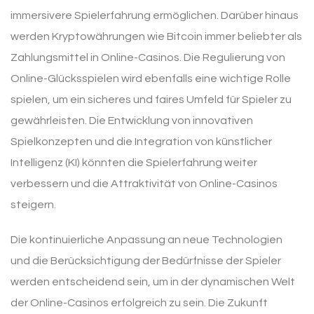
immersivere Spielerfahrung ermöglichen. Darüber hinaus
werden Kryptowährungen wie Bitcoin immer beliebter als
Zahlungsmittel in Online-Casinos. Die Regulierung von
Online-Glücksspielen wird ebenfalls eine wichtige Rolle
spielen, um ein sicheres und faires Umfeld für Spieler zu
gewährleisten. Die Entwicklung von innovativen
Spielkonzepten und die Integration von künstlicher
Intelligenz (KI) könnten die Spielerfahrung weiter
verbessern und die Attraktivität von Online-Casinos
steigern.
Die kontinuierliche Anpassung an neue Technologien
und die Berücksichtigung der Bedürfnisse der Spieler
werden entscheidend sein, um in der dynamischen Welt
der Online-Casinos erfolgreich zu sein. Die Zukunft