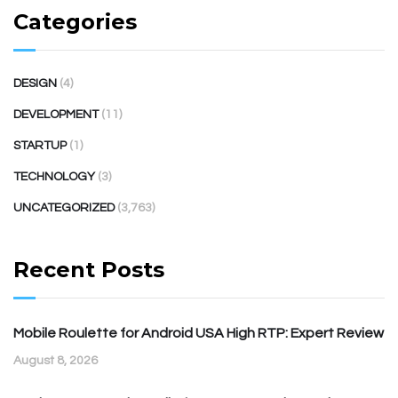
Categories
DESIGN
(4)
DEVELOPMENT
(11)
STARTUP
(1)
TECHNOLOGY
(3)
UNCATEGORIZED
(3,763)
Recent Posts
Mobile Roulette for Android USA High RTP: Expert Review
August 8, 2026