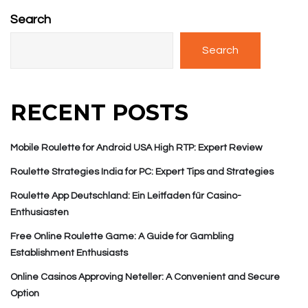
Search
Search
RECENT POSTS
Mobile Roulette for Android USA High RTP: Expert Review
Roulette Strategies India for PC: Expert Tips and Strategies
Roulette App Deutschland: Ein Leitfaden für Casino-
Enthusiasten
Free Online Roulette Game: A Guide for Gambling
Establishment Enthusiasts
Online Casinos Approving Neteller: A Convenient and Secure
Option