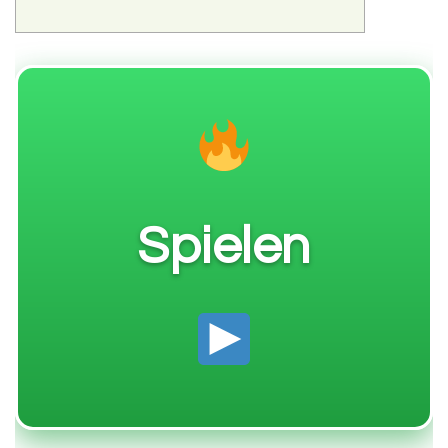
Spielen