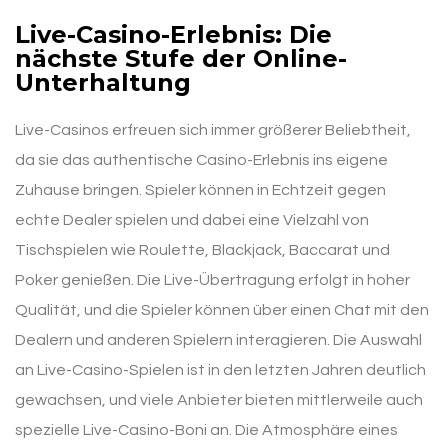
Live-Casino-Erlebnis: Die
nächste Stufe der Online-
Unterhaltung
Live-Casinos erfreuen sich immer größerer Beliebtheit,
da sie das authentische Casino-Erlebnis ins eigene
Zuhause bringen. Spieler können in Echtzeit gegen
echte Dealer spielen und dabei eine Vielzahl von
Tischspielen wie Roulette, Blackjack, Baccarat und
Poker genießen. Die Live-Übertragung erfolgt in hoher
Qualität, und die Spieler können über einen Chat mit den
Dealern und anderen Spielern interagieren. Die Auswahl
an Live-Casino-Spielen ist in den letzten Jahren deutlich
gewachsen, und viele Anbieter bieten mittlerweile auch
spezielle Live-Casino-Boni an. Die Atmosphäre eines