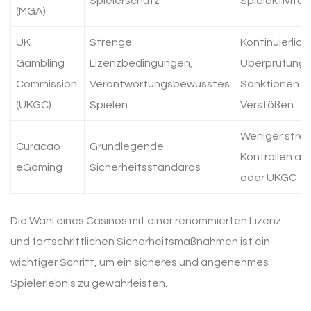
Spielerschutz
Spielaktivitä
(MGA)
UK
Strenge
Kontinuierlich
Gambling
Lizenzbedingungen,
Überprüfung,
Commission
Verantwortungsbewusstes
Sanktionen b
(UKGC)
Spielen
Verstößen
Weniger stre
Curacao
Grundlegende
Kontrollen al
eGaming
Sicherheitsstandards
oder UKGC
Die Wahl eines Casinos mit einer renommierten Lizenz
und fortschrittlichen Sicherheitsmaßnahmen ist ein
wichtiger Schritt, um ein sicheres und angenehmes
Spielerlebnis zu gewährleisten.