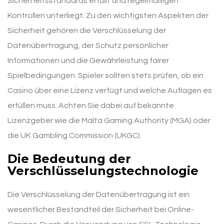
Sicherheitsstandards erfüllt und regelmäßigen
Kontrollen unterliegt. Zu den wichtigsten Aspekten der
Sicherheit gehören die Verschlüsselung der
Datenübertragung, der Schutz persönlicher
Informationen und die Gewährleistung fairer
Spielbedingungen. Spieler sollten stets prüfen, ob ein
Casino über eine Lizenz verfügt und welche Auflagen es
erfüllen muss. Achten Sie dabei auf bekannte
Lizenzgeber wie die Malta Gaming Authority (MGA) oder
die UK Gambling Commission (UKGC).
Die Bedeutung der
Verschlüsselungstechnologie
Die Verschlüsselung der Datenübertragung ist ein
wesentlicher Bestandteil der Sicherheit bei Online-