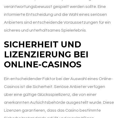
verantwortungsbewusst gespielt werden sollte. Eine
informierte Entscheidung und die Wahl eines seriösen
Anbieters sind entscheidende Voraussetzungen für ein
sicheres und unterhaltsames Spielerlebnis.
SICHERHEIT UND
LIZENZIERUNG BEI
ONLINE-CASINOS
Ein entscheidender Faktor bei der Auswahl eines Online-
Casinos ist die Sicherheit. Seriöse Anbieter verfügen
über eine gültige Glücksspiellizenz, die von einer
anerkannten Aufsichtsbehörde ausgestellt wurde. Diese
Lizenzen garantieren, dass das Casino bestimmte