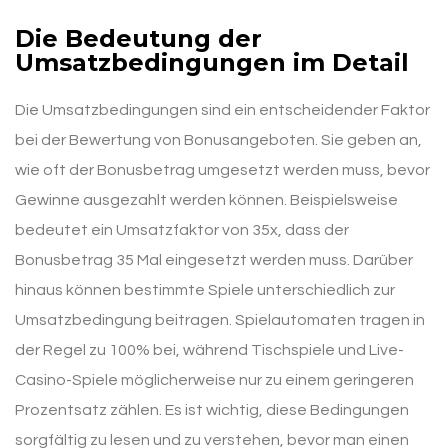
Die Bedeutung der
Umsatzbedingungen im Detail
Die Umsatzbedingungen sind ein entscheidender Faktor
bei der Bewertung von Bonusangeboten. Sie geben an,
wie oft der Bonusbetrag umgesetzt werden muss, bevor
Gewinne ausgezahlt werden können. Beispielsweise
bedeutet ein Umsatzfaktor von 35x, dass der
Bonusbetrag 35 Mal eingesetzt werden muss. Darüber
hinaus können bestimmte Spiele unterschiedlich zur
Umsatzbedingung beitragen. Spielautomaten tragen in
der Regel zu 100% bei, während Tischspiele und Live-
Casino-Spiele möglicherweise nur zu einem geringeren
Prozentsatz zählen. Es ist wichtig, diese Bedingungen
sorgfältig zu lesen und zu verstehen, bevor man einen