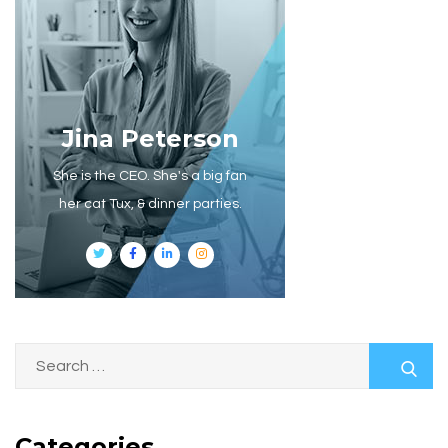
Jina Peterson
She is the CEO. She's a big fan
her cat Tux, & dinner parties.
Categories