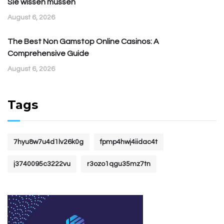
Sie wissen müssen
August 6, 2026
The Best Non Gamstop Online Casinos: A
Comprehensive Guide
August 6, 2026
Tags
7hyu8w7u4d1lv26k0g
fpmp4hwj4iidac4t
j3740095c3222vu
r3ozo1qgu35mz7tn