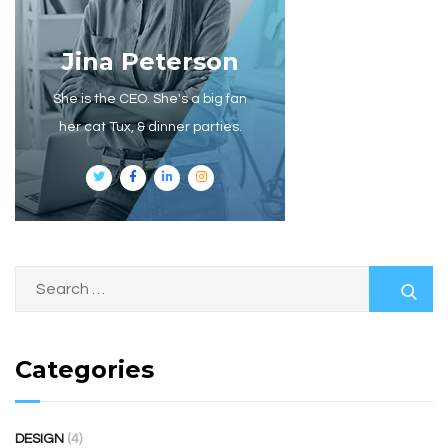
Jina Peterson
She is the CEO. She's a big fan
her cat Tux, & dinner parties.
Categories
DESIGN
(4)