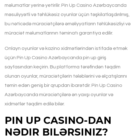
məlumatlar yerinə yetirilir. Pin Up Casino Azərbaycanda
məsuliyyətli və təhlükəsiz oyunlar üçün təşkilatlaşdırılmış,
bu nəticədə müraciətçilərə əməliyyatların təhlükəsizliyi və
müraciət məlumatlarının təminatı garantiya edilir.
Onlayn oyunlar və kazino xidmətlərindən istifadə etmək
üçün Pin Up Casino Azərbaycanda pin up giriş
sayfasından keçirin. Bu platforma tərəfindən təqdim
olunan oyunlar, müraciətçilərin tələblərini və əlçatışlarını
təmin edən geniş bir qrupdan ibarətdir. Pin Up Casino
Azərbaycanda müraciətçilərə ən yaxşı oyunlar və
xidmətlər təqdim edilə bilər.
PIN UP CASINO-DAN
NƏDIR BILƏRSINIZ?