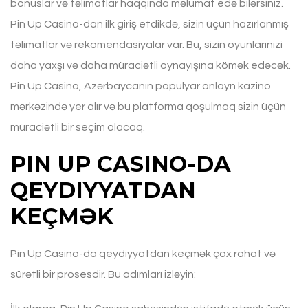
bonuslar və təlimatlar haqqında məlumat edə bilərsiniz.
Pin Up Casino-dan ilk giriş etdikdə, sizin üçün hazırlanmış
təlimatlar və rekomendasiyalar var. Bu, sizin oyunlarınizi
daha yaxşı və daha müraciətli oynayışına kömək edəcək.
Pin Up Casino, Azərbaycanın populyar onlayn kazino
mərkəzində yer alır və bu platforma qoşulmaq sizin üçün
müraciətli bir seçim olacaq.
PIN UP CASINO-DA
QEYDIYYATDAN
KEÇMƏK
Pin Up Casino-da qeydiyyatdan keçmək çox rahat və
sürətli bir prosesdir. Bu adımları izləyin: