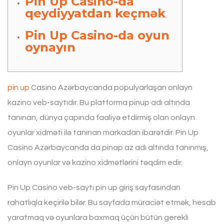
Pin Up Casino-da
qeydiyyatdan keçmək
Pin Up Casino-da oyun
oynayın
pin up
Casino Azərbaycanda populyarlaşan onlayn
kazino veb-saytıdır. Bu platforma pinup adı altında
tanınan, dünya çapında faaliyə etdirmiş olan onlayn
oyunlar xidməti ilə tanınan markadan ibarətdir. Pin Up
Casino Azərbaycanda da pinap az adı altında tanınmış,
onlayn oyunlar və kazino xidmətlərini təqdim edir.
Pin Up Casino veb-saytı pin up giriş sayfasından
rahatlıqla keçirilə bilər. Bu sayfada müraciət etmək, hesab
yaratmaq və oyunlara baxmaq üçün bütün gerekli