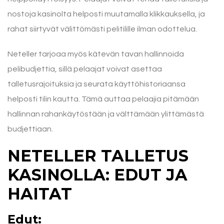
nostoja kasinolta helposti muutamalla klikkauksella, ja
rahat siirtyvät välittömästi pelitilille ilman odottelua.
Neteller tarjoaa myös kätevän tavan hallinnoida
pelibudjettia, sillä pelaajat voivat asettaa
talletusrajoituksia ja seurata käyttöhistoriaansa
helposti tilin kautta. Tämä auttaa pelaajia pitämään
hallinnan rahankäytöstään ja välttämään ylittämästä
budjettiaan.
NETELLER TALLETUS
KASINOLLA: EDUT JA
HAITAT
Edut: