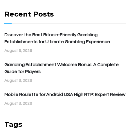
Recent Posts
Discover the Best Bitcoin-Friendly Gambling
Establishments for Ultimate Gambling Experience
August 8, 2026
Gambling Establishment Welcome Bonus: A Complete
Guide for Players
August 8, 2026
Mobile Roulette for Android USA High RTP: Expert Review
August 8, 2026
Tags