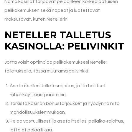
Nämä kasinot tarjoavat pelaajilleen korkealaatuisen
pelikokemuksen sekä nopeat ja luotettavat
maksutavat, kuten Netellerin.
NETELLER TALLETUS
KASINOLLA: PELIVINKIT
Jotta voisit optimoida pelikokemuksesi Neteller
talletuksella, tässä muutama pelivinkki:
Aseta itsellesi talletusrajoitus, jotta hallitset
rahankäyttöäsi paremmin.
Tarkista kasinon bonustarjoukset ja hyödynnä niitä
mahdollisuuksien mukaan.
Pelaa vastuullisesti ja aseta itsellesi peliaika-rajoitus,
jotta et pelaa liikaa.