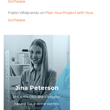
Software
Pablo Villalpando
on
Plan Your Project with Your
Software
Jina Peterson
She is the CEO. She's a big fan
her cat Tux, & dinner parties.