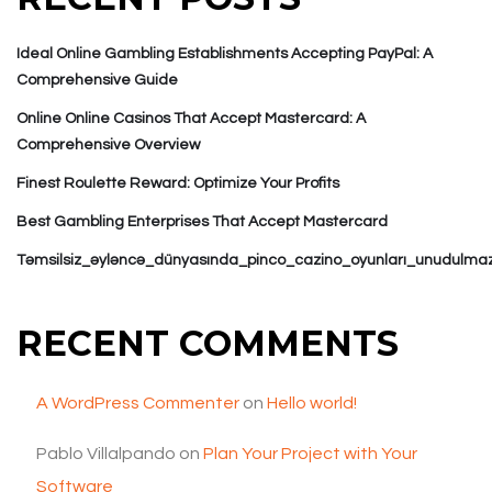
Ideal Online Gambling Establishments Accepting PayPal: A
Comprehensive Guide
Online Online Casinos That Accept Mastercard: A
Comprehensive Overview
Finest Roulette Reward: Optimize Your Profits
Best Gambling Enterprises That Accept Mastercard
Təmsilsiz_əyləncə_dünyasında_pinco_cazino_oyunları_unudulmaz
RECENT COMMENTS
A WordPress Commenter
on
Hello world!
Pablo Villalpando
on
Plan Your Project with Your
Software