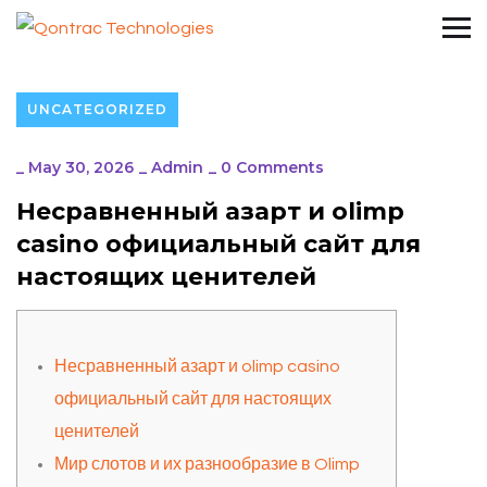
UNCATEGORIZED
_
May 30, 2026
_
Admin
_
0 Comments
Несравненный азарт и olimp
casino официальный сайт для
настоящих ценителей
Несравненный азарт и olimp casino
официальный сайт для настоящих
ценителей
Мир слотов и их разнообразие в Olimp