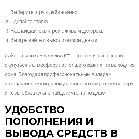
Выберите игру в лайв-казино.
Сделайте ставку.
Наслаждайтесь игрой с живым дилером.
Выигрывайте и выводите свои деньги.
Лайв-казино olimp casino KZ – это отличный способ
окунуться в атмосферу настоящего казино, не выходя из
дома. Благодаря профессиональным дилерам,
интерактивному игровому процессу и широкому выбору
игр, вы обязательно найдете что-то по душе.
УДОБСТВО
ПОПОЛНЕНИЯ И
ВЫВОДА СРЕДСТВ В