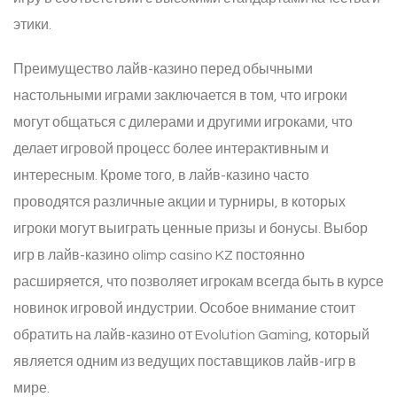
этики.
Преимущество лайв-казино перед обычными
настольными играми заключается в том, что игроки
могут общаться с дилерами и другими игроками, что
делает игровой процесс более интерактивным и
интересным. Кроме того, в лайв-казино часто
проводятся различные акции и турниры, в которых
игроки могут выиграть ценные призы и бонусы. Выбор
игр в лайв-казино olimp casino KZ постоянно
расширяется, что позволяет игрокам всегда быть в курсе
новинок игровой индустрии. Особое внимание стоит
обратить на лайв-казино от Evolution Gaming, который
является одним из ведущих поставщиков лайв-игр в
мире.