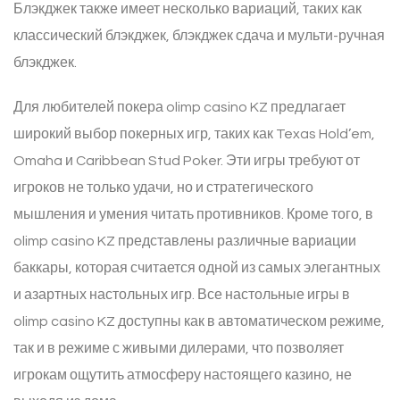
Блэкджек также имеет несколько вариаций, таких как
классический блэкджек, блэкджек сдача и мульти-ручная
блэкджек.
Для любителей покера olimp casino KZ предлагает
широкий выбор покерных игр, таких как Texas Hold’em,
Omaha и Caribbean Stud Poker. Эти игры требуют от
игроков не только удачи, но и стратегического
мышления и умения читать противников. Кроме того, в
olimp casino KZ представлены различные вариации
баккары, которая считается одной из самых элегантных
и азартных настольных игр. Все настольные игры в
olimp casino KZ доступны как в автоматическом режиме,
так и в режиме с живыми дилерами, что позволяет
игрокам ощутить атмосферу настоящего казино, не