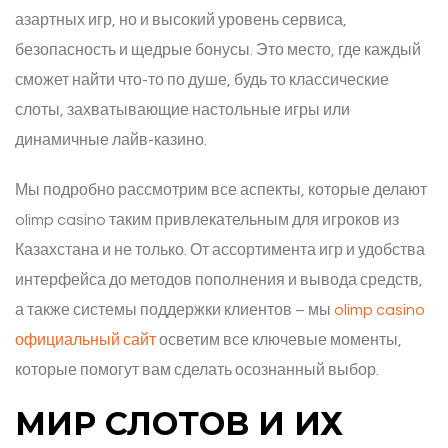
азартных игр, но и высокий уровень сервиса,
безопасность и щедрые бонусы. Это место, где каждый
сможет найти что-то по душе, будь то классические
слоты, захватывающие настольные игры или
динамичные лайв-казино.
Мы подробно рассмотрим все аспекты, которые делают
olimp casino таким привлекательным для игроков из
Казахстана и не только. От ассортимента игр и удобства
интерфейса до методов пополнения и вывода средств,
а также системы поддержки клиентов – мы
olimp casino
официальный сайт
осветим все ключевые моменты,
которые помогут вам сделать осознанный выбор.
МИР СЛОТОВ И ИХ