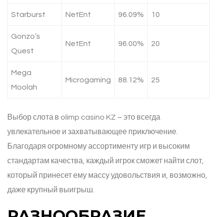
Starburst
NetEnt
96.09%
10
Gonzo’s
NetEnt
96.00%
20
Quest
Mega
Microgaming
88.12%
25
Moolah
Выбор слота в olimp casino KZ – это всегда
увлекательное и захватывающее приключение.
Благодаря огромному ассортименту игр и высоким
стандартам качества, каждый игрок сможет найти слот,
который принесет ему массу удовольствия и, возможно,
даже крупный выигрыш.
РАЗНООБРАЗИЕ