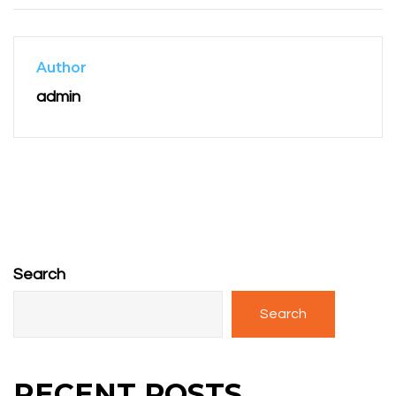
Author
admin
Search
Search
RECENT POSTS