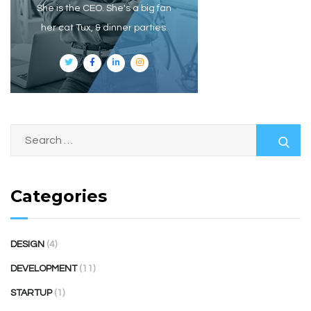
She is the CEO. She's a big fan
her cat Tux, & dinner parties.
Categories
DESIGN
(4)
DEVELOPMENT
(11)
STARTUP
(1)