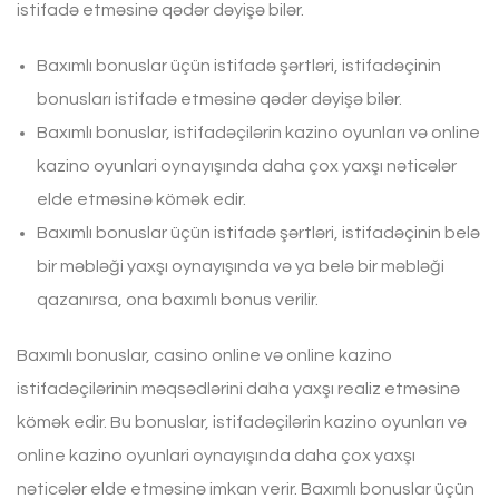
istifadə etməsinə qədər dəyişə bilər.
Baxımlı bonuslar üçün istifadə şərtləri, istifadəçinin
bonusları istifadə etməsinə qədər dəyişə bilər.
Baxımlı bonuslar, istifadəçilərin kazino oyunları və online
kazino oyunlari oynayışında daha çox yaxşı nəticələr
elde etməsinə kömək edir.
Baxımlı bonuslar üçün istifadə şərtləri, istifadəçinin belə
bir məbləği yaxşı oynayışında və ya belə bir məbləği
qazanırsa, ona baxımlı bonus verilir.
Baxımlı bonuslar, casino online və online kazino
istifadəçilərinin məqsədlərini daha yaxşı realiz etməsinə
kömək edir. Bu bonuslar, istifadəçilərin kazino oyunları və
online kazino oyunlari oynayışında daha çox yaxşı
nəticələr elde etməsinə imkan verir. Baxımlı bonuslar üçün