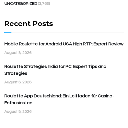
UNCATEGORIZED
(3,763)
Recent Posts
Mobile Roulette for Android USA High RTP: Expert Review
August 8, 2026
Roulette Strategies India for PC: Expert Tips and
Strategies
August 8, 2026
Roulette App Deutschland: Ein Leitfaden für Casino-
Enthusiasten
August 8, 2026