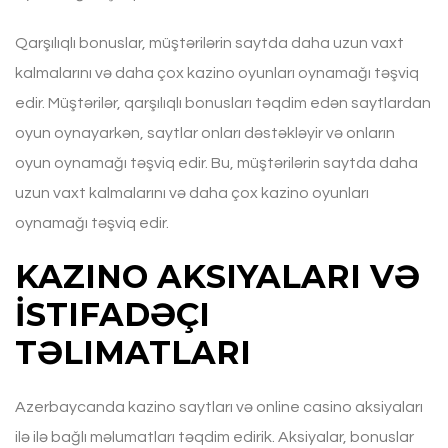
Qarşılıqlı bonuslar, müştərilərin saytda daha uzun vaxt
kalmalarını və daha çox kazino oyunları oynamağı təşviq
edir. Müştərilər, qarşılıqlı bonusları təqdim edən saytlardan
oyun oynayarkən, saytlar onları dəstəkləyir və onların
oyun oynamağı təşviq edir. Bu, müştərilərin saytda daha
uzun vaxt kalmalarını və daha çox kazino oyunları
oynamağı təşviq edir.
KAZINO AKSIYALARI VƏ
İSTIFADƏÇI
TƏLIMATLARI
Azerbaycanda kazino saytları və online casino aksiyaları
ilə ilə bağlı məlumatları təqdim edirik. Aksiyalar, bonuslar