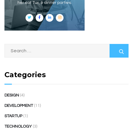
her cat Tux, & dinner parties.
Categories
DESIGN
(4)
DEVELOPMENT
(11)
STARTUP
(1)
TECHNOLOGY
(3)