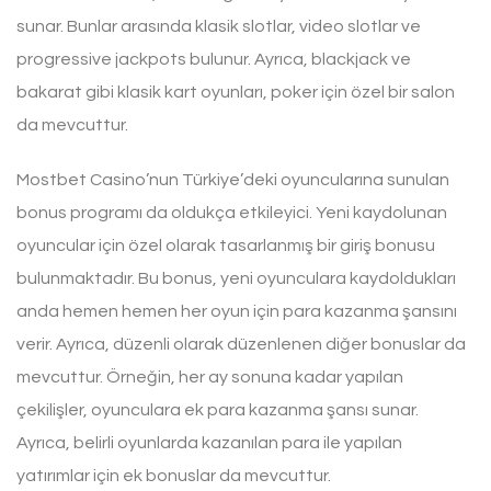
sunar. Bunlar arasında klasik slotlar, video slotlar ve
progressive jackpots bulunur. Ayrıca, blackjack ve
bakarat gibi klasik kart oyunları, poker için özel bir salon
da mevcuttur.
Mostbet Casino’nun Türkiye’deki oyuncularına sunulan
bonus programı da oldukça etkileyici. Yeni kaydolunan
oyuncular için özel olarak tasarlanmış bir giriş bonusu
bulunmaktadır. Bu bonus, yeni oyunculara kaydoldukları
anda hemen hemen her oyun için para kazanma şansını
verir. Ayrıca, düzenli olarak düzenlenen diğer bonuslar da
mevcuttur. Örneğin, her ay sonuna kadar yapılan
çekilişler, oyunculara ek para kazanma şansı sunar.
Ayrıca, belirli oyunlarda kazanılan para ile yapılan
yatırımlar için ek bonuslar da mevcuttur.