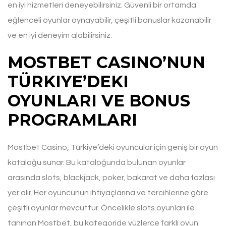
en iyi hizmetleri deneyebilirsiniz. Güvenli bir ortamda
eğlenceli oyunlar oynayabilir, çeşitli bonuslar kazanabilir
ve en iyi deneyim alabilirsiniz.
MOSTBET CASINO’NUN
TÜRKIYE’DEKI
OYUNLARI VE BONUS
PROGRAMLARI
Mostbet Casino, Türkiye’deki oyuncular için geniş bir oyun
kataloğu sunar. Bu kataloğunda bulunan oyunlar
arasında slots, blackjack, poker, bakarat ve daha fazlası
yer alır. Her oyuncunun ihtiyaçlarına ve tercihlerine göre
çeşitli oyunlar mevcuttur. Öncelikle slots oyunları ile
tanınan Mostbet, bu kategoride yüzlerce farklı oyun