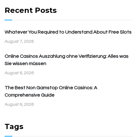
Recent Posts
Whatever You Required to Understand About Free Slots
August 7, 2026
Online Casinos Auszahlung ohne Verifizierung: Alles was
Sie wissen müssen
August 6, 2026
The Best Non Gamstop Online Casinos: A
Comprehensive Guide
August 6, 2026
Tags