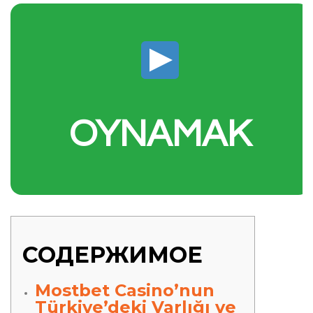
OYNAMAK
СОДЕРЖИМОЕ
Mostbet Casino’nun
Türkiye’deki Varlığı ve