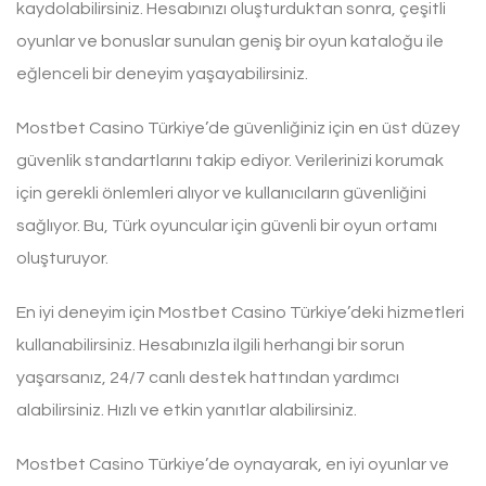
kaydolabilirsiniz. Hesabınızı oluşturduktan sonra, çeşitli
oyunlar ve bonuslar sunulan geniş bir oyun kataloğu ile
eğlenceli bir deneyim yaşayabilirsiniz.
Mostbet Casino Türkiye’de güvenliğiniz için en üst düzey
güvenlik standartlarını takip ediyor. Verilerinizi korumak
için gerekli önlemleri alıyor ve kullanıcıların güvenliğini
sağlıyor. Bu, Türk oyuncular için güvenli bir oyun ortamı
oluşturuyor.
En iyi deneyim için Mostbet Casino Türkiye’deki hizmetleri
kullanabilirsiniz. Hesabınızla ilgili herhangi bir sorun
yaşarsanız, 24/7 canlı destek hattından yardımcı
alabilirsiniz. Hızlı ve etkin yanıtlar alabilirsiniz.
Mostbet Casino Türkiye’de oynayarak, en iyi oyunlar ve