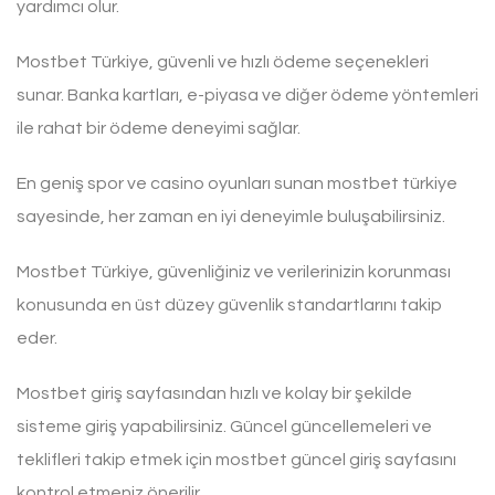
yardımcı olur.
Mostbet Türkiye, güvenli ve hızlı ödeme seçenekleri
sunar. Banka kartları, e-piyasa ve diğer ödeme yöntemleri
ile rahat bir ödeme deneyimi sağlar.
En geniş spor ve casino oyunları sunan mostbet türkiye
sayesinde, her zaman en iyi deneyimle buluşabilirsiniz.
Mostbet Türkiye, güvenliğiniz ve verilerinizin korunması
konusunda en üst düzey güvenlik standartlarını takip
eder.
Mostbet giriş sayfasından hızlı ve kolay bir şekilde
sisteme giriş yapabilirsiniz. Güncel güncellemeleri ve
teklifleri takip etmek için mostbet güncel giriş sayfasını
kontrol etmeniz önerilir.