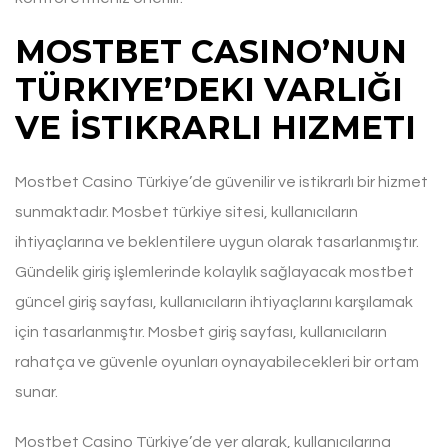
MOSTBET CASINO’NUN
TÜRKIYE’DEKI VARLIĞI
VE İSTIKRARLI HIZMETI
Mostbet Casino Türkiye’de güvenilir ve istikrarlı bir hizmet
sunmaktadır. Mosbet türkiye sitesi, kullanıcıların
ihtiyaçlarına ve beklentilere uygun olarak tasarlanmıştır.
Gündelik giriş işlemlerinde kolaylık sağlayacak mostbet
güncel giriş sayfası, kullanıcıların ihtiyaçlarını karşılamak
için tasarlanmıştır. Mosbet giriş sayfası, kullanıcıların
rahatça ve güvenle oyunları oynayabilecekleri bir ortam
sunar.
Mostbet Casino Türkiye’de yer alarak, kullanıcılarına