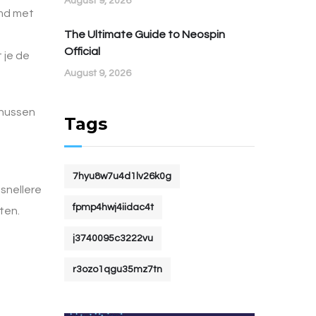
August 9, 2026
omd met
The Ultimate Guide to Neospin
Official
 je de
August 9, 2026
onussen
Tags
7hyu8w7u4d1lv26k0g
snellere
fpmp4hwj4iidac4t
ten.
j3740095c3222vu
r3ozo1qgu35mz7tn