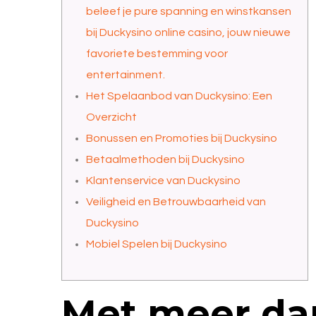
beleef je pure spanning en winstkansen
bij Duckysino online casino, jouw nieuwe
favoriete bestemming voor
entertainment.
Het Spelaanbod van Duckysino: Een
Overzicht
Bonussen en Promoties bij Duckysino
Betaalmethoden bij Duckysino
Klantenservice van Duckysino
Veiligheid en Betrouwbaarheid van
Duckysino
Mobiel Spelen bij Duckysino
Met meer dan