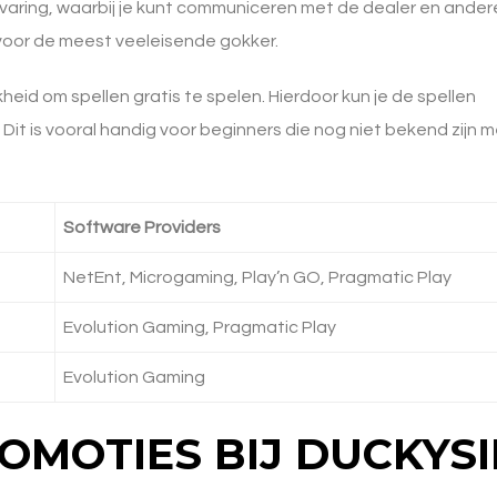
varing, waarbij je kunt communiceren met de dealer en ander
s voor de meest veeleisende gokker.
heid om spellen gratis te spelen. Hierdoor kun je de spellen
 Dit is vooral handig voor beginners die nog niet bekend zijn 
Software Providers
NetEnt, Microgaming, Play’n GO, Pragmatic Play
Evolution Gaming, Pragmatic Play
Evolution Gaming
OMOTIES BIJ DUCKYS