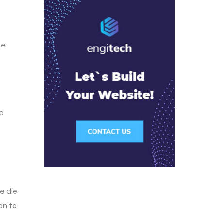
te
le
e die
en te