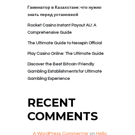
Гаминатор в Казахстане: что нужно
знать перед установкой
Rocket Casino Instant Payout AU: A
Comprehensive Guide
The Ultimate Guide to Neospin Official
Play Casino Online: The Ultimate Guide
Discover the Best Bitcoin-Friendly
Gambling Establishments for Ultimate
Gambling Experience
RECENT
COMMENTS
A WordPress Commenter
on
Hello