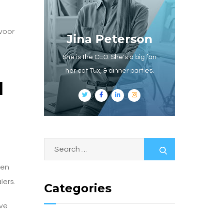
 voor
Jina Peterson
She is the CEO. She's a big fan
her cat Tux, & dinner parties.
N
 en
lers.
Categories
ive