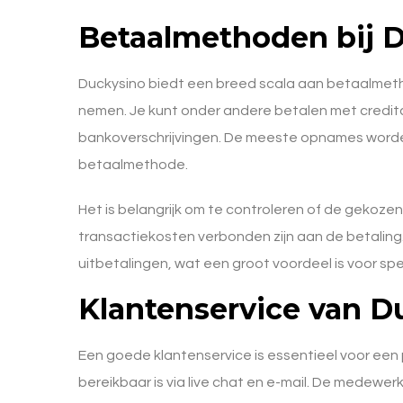
Betaalmethoden bij 
Duckysino biedt een breed scala aan betaalmetho
nemen. Je kunt onder andere betalen met creditcard
bankoverschrijvingen. De meeste opnames worden
betaalmethode.
Het is belangrijk om te controleren of de gekoze
transactiekosten verbonden zijn aan de betaling
uitbetalingen, wat een groot voordeel is voor spe
Klantenservice van D
Een goede klantenservice is essentieel voor een 
bereikbaar is via live chat en e-mail. De medewerk