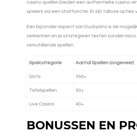
casino spellen bieden een authentieke casino-er
spelers via een chatfunctie. Er zijn talloze optie
Een bijzonder aspect van Duckysino is de mogelijk
verkennen en je strategieën testen zonder risico.
verschillende spellen.
Spelcategorie
Aantal Spellen (ongeveer)
Slots
350+
Tafelspellen
50+
Live Casino
40+
BONUSSEN EN PR