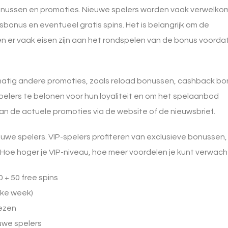
bonussen en promoties. Nieuwe spelers worden vaak verwelk
bonus en eventueel gratis spins. Het is belangrijk om de
 er vaak eisen zijn aan het rondspelen van de bonus voordat
atig andere promoties, zoals reload bonussen, cashback b
pelers te belonen voor hun loyaliteit en om het spelaanbod
van de actuele promoties via de website of de nieuwsbrief.
we spelers. VIP-spelers profiteren van exclusieve bonussen, 
Hoe hoger je VIP-niveau, hoe meer voordelen je kunt verwach
+ 50 free spins
lke week)
iezen
uwe spelers