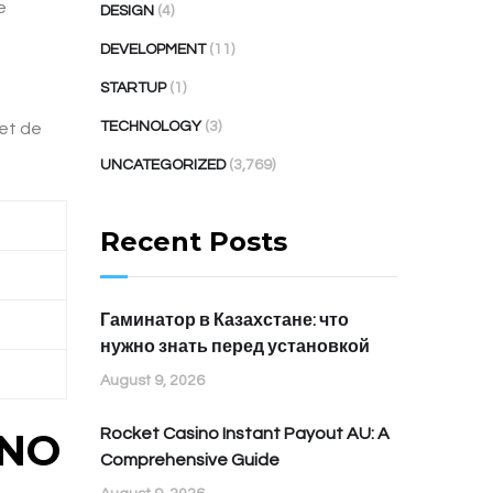
e
DESIGN
(4)
DEVELOPMENT
(11)
STARTUP
(1)
TECHNOLOGY
(3)
met de
UNCATEGORIZED
(3,769)
Recent Posts
Гаминатор в Казахстане: что
нужно знать перед установкой
August 9, 2026
INO
Rocket Casino Instant Payout AU: A
Comprehensive Guide