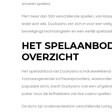
ervaren spelers.
Met meer dan 500 verschillende spellen, van klass
ieder wat wils. Duckysino zet zich in voor een 
beveiligingstechnologieën en een eerlijk spelaan
HET SPELAANBOD
OVERZICHT
Het spelaanbod van Duckysino is indrukwekkend en
toonaangevende softwareproviders, waaronder N
populaire slots, biedt Duckysino ook een uitgebre
poker. Voor de liefhebbers van live casino spellen
De slots zijn onderverdeeld in verschillende catego