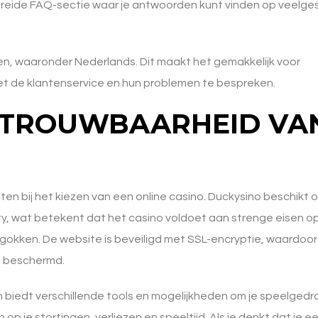
reide FAQ-sectie waar je antwoorden kunt vinden op veelge
len, waaronder Nederlands. Dit maakt het gemakkelijk voor
t de klantenservice en hun problemen te bespreken.
BETROUWBAARHEID VA
ten bij het kiezen van een online casino. Duckysino beschikt 
y, wat betekent dat het casino voldoet aan strenge eisen o
 gokken. De website is beveiligd met SSL-encryptie, waardoor
en beschermd.
n biedt verschillende tools en mogelijkheden om je speelgedr
 op je stortingen, verliezen en speeltijd. Als je denkt dat je e