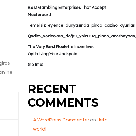
Best Gambling Enterprises That Accept
Mastercard
Təmsilsiz_əyləncə_dünyasında_pinco_cazino_oyunlar
Qədim_xəzinələrə_doğru_yolculuq_pinco_azerbaycan_
The Very Best Roulette Incentive:
Optimizing Your Jackpots
giros
(no title)
online
RECENT
COMMENTS
A WordPress Commenter
on
Hello
world!