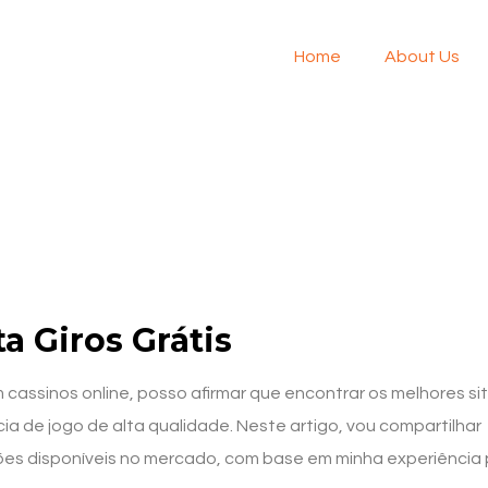
Home
About Us
a Giros Grátis
assinos online, posso afirmar que encontrar os melhores si
cia de jogo de alta qualidade. Neste artigo, vou compartilhar
ões disponíveis no mercado, com base em minha experiência