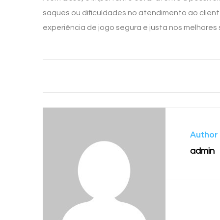
saques ou dificuldades no atendimento ao client
experiência de jogo segura e justa nos melhores si
Author
admin