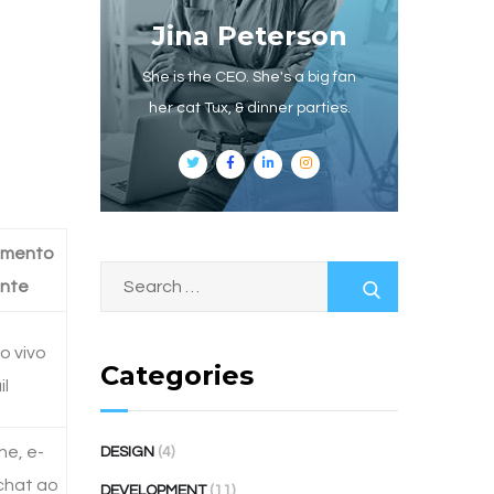
Jina Peterson
She is the CEO. She's a big fan
her cat Tux, & dinner parties.
imento
ente
o vivo
Categories
il
ne, e-
DESIGN
(4)
 chat ao
DEVELOPMENT
(11)