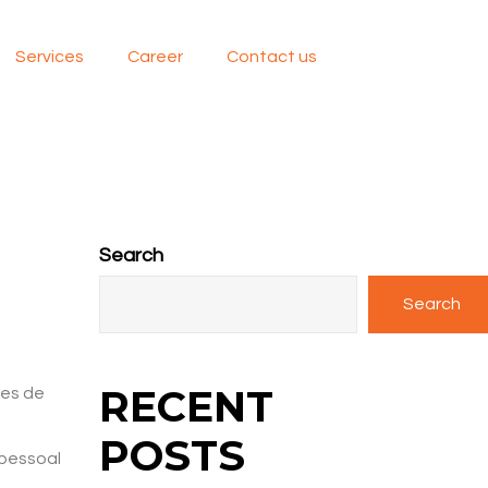
Services
Career
Contact us
Search
Search
RECENT
tes de
POSTS
 pessoal