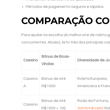
Métodos de pagamento seguros e rápidos
COMPARAÇÃO CO
Para ajudar na escolha do melhor site de roleta
concorrentes. Abaixo, listo três dos principais 
Bônus de Boas-
Cassino
Diversidade de J
Vindas
Cassino
Bônus de até
Roleta Europeia,
A
R$1000
Americana e Fran
Bônus de até
Roda da Fortuna,
Cassino
R$1500 + 100
tcmtotal.com/
Ro