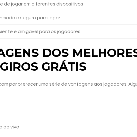
de de jogar em diferentes dispositivos
enciado e seguro para jogar
ciente e amigável para os jogadores
TAGENS DOS MELHORE
 GIROS GRÁTIS
tacam por oferecer uma série de vantagens aos jogadores. Al
a ao vivo