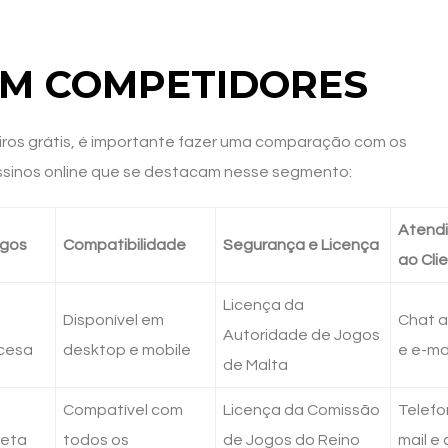
M COMPETIDORES
 giros grátis, é importante fazer uma comparação com os
cassinos online que se destacam nesse segmento:
Atend
ogos
Compatibilidade
Segurança e Licença
ao Cli
Licença da
Disponível em
Chat a
Autoridade de Jogos
cesa
desktop e mobile
e e-ma
de Malta
Compatível com
Licença da Comissão
Telefo
leta
todos os
de Jogos do Reino
mail e