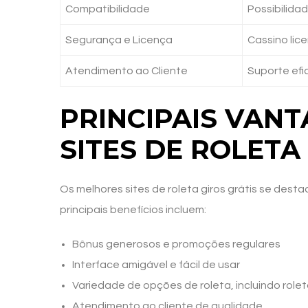
Compatibilidade
Possibilida
Segurança e Licença
Cassino lic
Atendimento ao Cliente
Suporte efi
PRINCIPAIS VAN
SITES DE ROLETA
Os melhores sites de roleta giros grátis se des
principais benefícios incluem:
Bônus generosos e promoções regulares
Interface amigável e fácil de usar
Variedade de opções de roleta, incluindo rolet
Atendimento ao cliente de qualidade