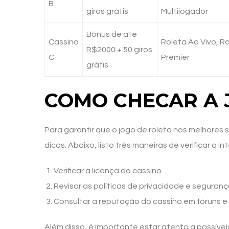
B
giros grátis
Multijogador
Bônus de até
Cassino
Roleta Ao Vivo, R
R$2000 + 50 giros
C
Premier
grátis
COMO CHECAR A 
Para garantir que o jogo de roleta nos melhores s
dicas. Abaixo, listo três maneiras de verificar a i
Verificar a licença do cassino
Revisar as políticas de privacidade e seguranç
Consultar a reputação do cassino em fóruns 
Além disso, é importante estar atento a possív