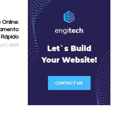
 Online:
gamento
Rápido
 27, 2026