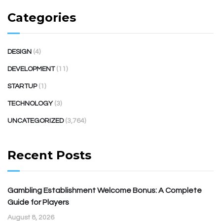
Categories
DESIGN
(4)
DEVELOPMENT
(11)
STARTUP
(1)
TECHNOLOGY
(3)
UNCATEGORIZED
(3,764)
Recent Posts
Gambling Establishment Welcome Bonus: A Complete
Guide for Players
August 8, 2026