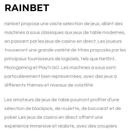
RAINBET
rainbet propose une vaste sélection de jeux, allant des
machines à sous classiques aux jeux de table modernes,
en passant par les jeux de casino en direct. Les joueurs
trouveront une grande variété de titres proposés par les
principaux fournisseurs de logiciels, tels que NetEnt,
Microgaming et Play’n GO. Les machines à sous sont
particulièrement bien représentées, avec des jeux à
différents thèmes et niveaux de volatilité.
Les amateurs de jeux de table pourront profiter d’une
sélection de blackjack, de roulette, de baccarat et de
poker. Les jeux de casino en direct offrent une
expérience immersive et réaliste, avec des croupiers