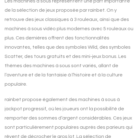
Les machines à sous représentent une part importante
de la sélection de jeux proposée par rainbet. On y
retrouve des jeux classiques à 3 rouleaux, ainsi que des
machines à sous vidéo plus modernes avec 5 rouleaux ou
plus. Ces dernières offrent des fonctionnalités
innovantes, telles que des symboles Wild, des symboles
Scatter, des tours gratuits et des mini-jeux bonus. Les
thèmes des machines à sous sont variés, allant de
l’aventure et de la fantaisie à l’histoire et à la culture
populaire.
rainbet propose également des machines à sous à
jackpot progressif, où les joueurs ont la possibilité de
remporter des sommes d’argent considérables. Ces jeux
sont particulièrement populaires auprès des parieurs qui
rêvent de décrocher le gros lot. La sélection de