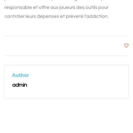
responsable et offre aux joueurs des outils pour
contrôler leurs dépenses et prévenir l’addiction.
Author
admin