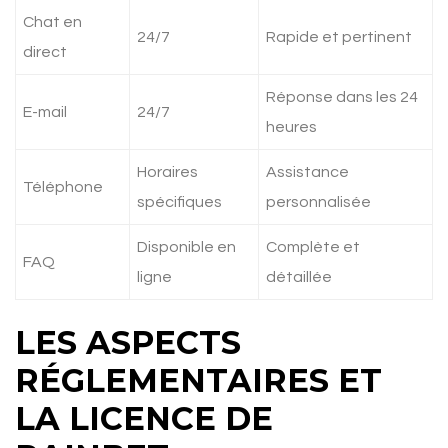
Chat en
24/7
Rapide et pertinent
direct
Réponse dans les 24
E-mail
24/7
heures
Horaires
Assistance
Téléphone
spécifiques
personnalisée
Disponible en
Complète et
FAQ
ligne
détaillée
LES ASPECTS
RÉGLEMENTAIRES ET
LA LICENCE DE