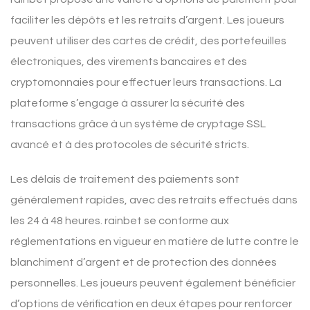
faciliter les dépôts et les retraits d’argent. Les joueurs
peuvent utiliser des cartes de crédit, des portefeuilles
électroniques, des virements bancaires et des
cryptomonnaies pour effectuer leurs transactions. La
plateforme s’engage à assurer la sécurité des
transactions grâce à un système de cryptage SSL
avancé et à des protocoles de sécurité stricts.
Les délais de traitement des paiements sont
généralement rapides, avec des retraits effectués dans
les 24 à 48 heures. rainbet se conforme aux
réglementations en vigueur en matière de lutte contre le
blanchiment d’argent et de protection des données
personnelles. Les joueurs peuvent également bénéficier
d’options de vérification en deux étapes pour renforcer