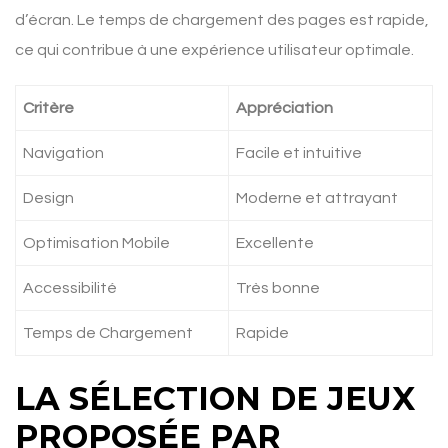
d’écran. Le temps de chargement des pages est rapide,
ce qui contribue à une expérience utilisateur optimale.
Critère
Appréciation
Navigation
Facile et intuitive
Design
Moderne et attrayant
Optimisation Mobile
Excellente
Accessibilité
Très bonne
Temps de Chargement
Rapide
LA SÉLECTION DE JEUX
PROPOSÉE PAR