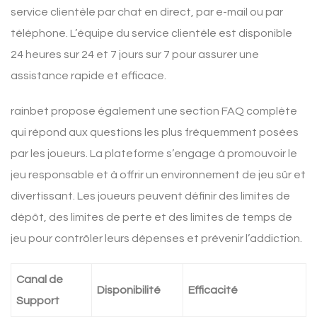
service clientèle par chat en direct, par e-mail ou par
téléphone. L’équipe du service clientèle est disponible
24 heures sur 24 et 7 jours sur 7 pour assurer une
assistance rapide et efficace.
rainbet propose également une section FAQ complète
qui répond aux questions les plus fréquemment posées
par les joueurs. La plateforme s’engage à promouvoir le
jeu responsable et à offrir un environnement de jeu sûr et
divertissant. Les joueurs peuvent définir des limites de
dépôt, des limites de perte et des limites de temps de
jeu pour contrôler leurs dépenses et prévenir l’addiction.
Canal de
Disponibilité
Efficacité
Support