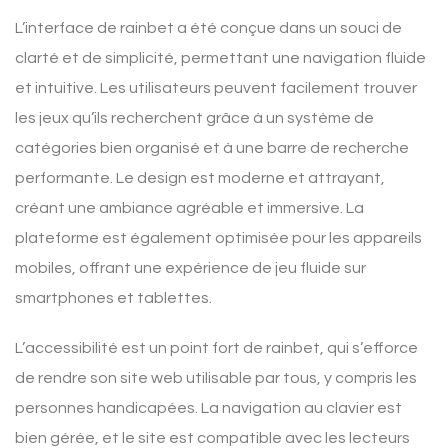
L’interface de rainbet a été conçue dans un souci de
clarté et de simplicité, permettant une navigation fluide
et intuitive. Les utilisateurs peuvent facilement trouver
les jeux qu’ils recherchent grâce à un système de
catégories bien organisé et à une barre de recherche
performante. Le design est moderne et attrayant,
créant une ambiance agréable et immersive. La
plateforme est également optimisée pour les appareils
mobiles, offrant une expérience de jeu fluide sur
smartphones et tablettes.
L’accessibilité est un point fort de rainbet, qui s’efforce
de rendre son site web utilisable par tous, y compris les
personnes handicapées. La navigation au clavier est
bien gérée, et le site est compatible avec les lecteurs