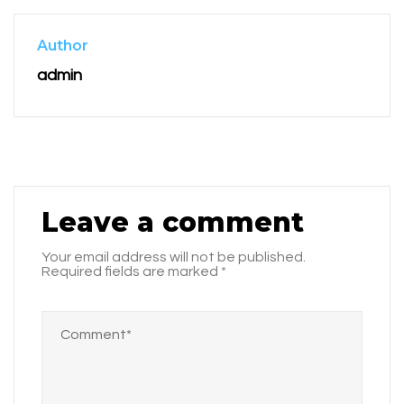
Author
admin
Leave a comment
Your email address will not be published.
Required fields are marked
*