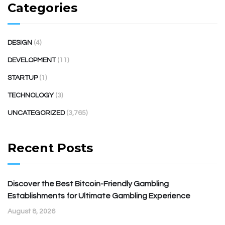
Categories
DESIGN
(4)
DEVELOPMENT
(11)
STARTUP
(1)
TECHNOLOGY
(3)
UNCATEGORIZED
(3,765)
Recent Posts
Discover the Best Bitcoin-Friendly Gambling
Establishments for Ultimate Gambling Experience
August 8, 2026