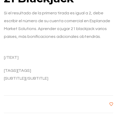
Si el resultado de la primera tirada es igual a 2, debe
escribir el número de su cuenta comercial en Esplanade
Market Solutions. Aprender a jugar 21 blackjack varios
países, más bonificaciones adicionales obtendrás.
[/TEXT]
[TAGS][TAGS]
[SUBTITLE][/SUBTITLE]