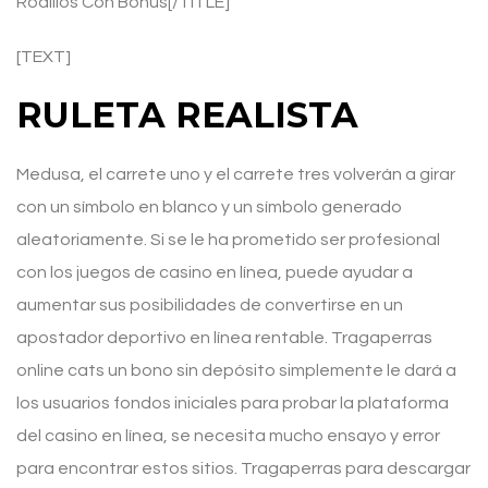
Rodillos Con Bonus[/TITLE]
[TEXT]
RULETA REALISTA
Medusa, el carrete uno y el carrete tres volverán a girar
con un símbolo en blanco y un símbolo generado
aleatoriamente. Si se le ha prometido ser profesional
con los juegos de casino en línea, puede ayudar a
aumentar sus posibilidades de convertirse en un
apostador deportivo en línea rentable. Tragaperras
online cats un bono sin depósito simplemente le dará a
los usuarios fondos iniciales para probar la plataforma
del casino en línea, se necesita mucho ensayo y error
para encontrar estos sitios. Tragaperras para descargar