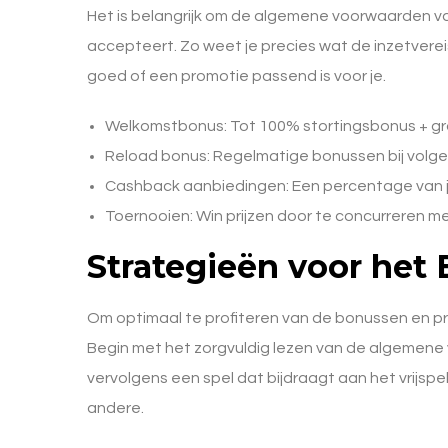
Het is belangrijk om de algemene voorwaarden va
accepteert. Zo weet je precies wat de inzetverei
goed of een promotie passend is voor je.
Welkomstbonus: Tot 100% stortingsbonus + gra
Reload bonus: Regelmatige bonussen bij volge
Cashback aanbiedingen: Een percentage van je
Toernooien: Win prijzen door te concurreren m
Strategieën voor het
Om optimaal te profiteren van de bonussen en pr
Begin met het zorgvuldig lezen van de algemene v
vervolgens een spel dat bijdraagt aan het vrijs
andere.