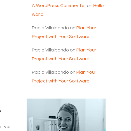
A WordPress Commenter
on
Hello
world!
Pablo Villalpando
on
Plan Your
Project with Your Software
Pablo Villalpando
on
Plan Your
Project with Your Software
Pablo Villalpando
on
Plan Your
Project with Your Software
.
t ver