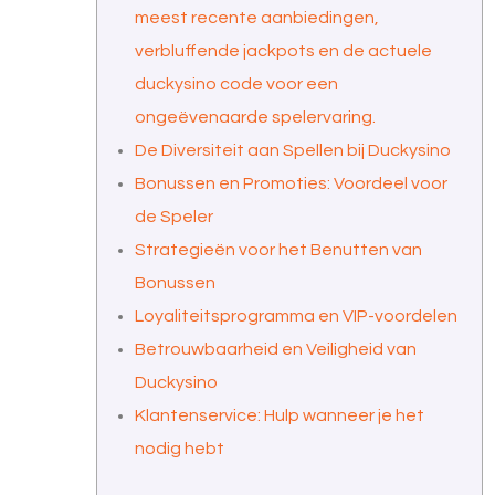
meest recente aanbiedingen,
verbluffende jackpots en de actuele
duckysino code voor een
ongeëvenaarde spelervaring.
De Diversiteit aan Spellen bij Duckysino
Bonussen en Promoties: Voordeel voor
de Speler
Strategieën voor het Benutten van
Bonussen
Loyaliteitsprogramma en VIP-voordelen
Betrouwbaarheid en Veiligheid van
Duckysino
Klantenservice: Hulp wanneer je het
nodig hebt