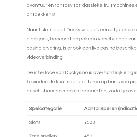
avontuur en fantasy tot klassieke fruitmachines en
ontdekken is.
Naast slots biedt Duckysino ook een uitgebreid aa
blackjack, baccarat en poker in verschillende va
casino ervaring, is er ook een live casino beschikb
videoverbinding.
De interface van Duckysino is overzichtelijk en g
te vinden. Je kunt spellen filteren op basis van p
beschikbaar op mobiele apparaten, zodat je overa
Spelcategorie
Aantal Spellen (indicati
Slots
+500
Tafelspellen
+50