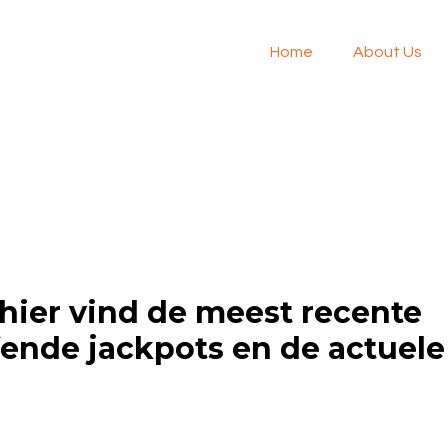
Home
About Us
hier vind de meest recente
fende jackpots en de actuele