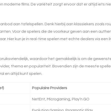
 moderne films. De variëteit zorgt ervoor dat er altijd iets ni
nbod aan tafelspellen. Denk hierbij aan klassiekers zoals rou
rianten. Voor de spelers die de voorkeur geven aan een authe
aar. Hier kun je in real-time spelen met echte dealers via een l
ebruiksvriendelijk, waardoor het gemakkelijk is om de gewenst
rovider, thema en populariteit. Bovendien zijn de meeste spell
l en altijd kunt spelen.
ef)
Populaire Providers
NetEnt, Microgaming, Play’n GO
Evolution Gaming, Pragmatic Play