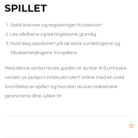
SPILLET
Sjekk lisenser og reguleringer til casinoet
Les vilkårene og betingelsene grundig
Hold deg oppdatert på de siste vurderingene og
tilbakemeldingene fra spillere
Med denne omfattende guiden er du klar til å utforske
verden av jackpot innskudd rulett online med en solid
forståelse av spillet og hvordan du kan maksimere
gevinstene dine. Lykke til!