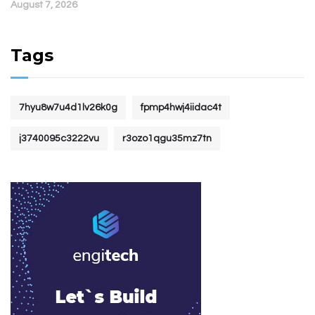
August 7, 2026
Tags
7hyu8w7u4d1lv26k0g
fpmp4hwj4iidac4t
j3740095c3222vu
r3ozo1qgu35mz7tn