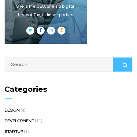
She is the CEO. She's a big fan
her cat Tux, & dinner parties.
Categories
DESIGN
(4)
DEVELOPMENT
(11)
STARTUP
(1)