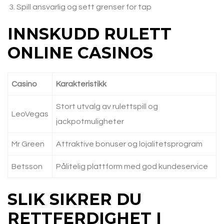
Spill ansvarlig og sett grenser for tap
INNSKUDD RULETT
ONLINE CASINOS
Casino
Karakteristikk
Stort utvalg av rulettspill og
LeoVegas
jackpotmuligheter
Mr Green
Attraktive bonuser og lojalitetsprogram
Betsson
Pålitelig plattform med god kundeservice
SLIK SIKRER DU
RETTFERDIGHET I