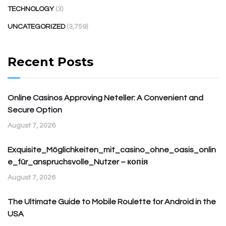
TECHNOLOGY
(3)
UNCATEGORIZED
(3,759)
Recent Posts
Online Casinos Approving Neteller: A Convenient and
Secure Option
August 7, 2026
Exquisite_Möglichkeiten_mit_casino_ohne_oasis_onlin
e_für_anspruchsvolle_Nutzer – копія
August 7, 2026
The Ultimate Guide to Mobile Roulette for Android in the
USA