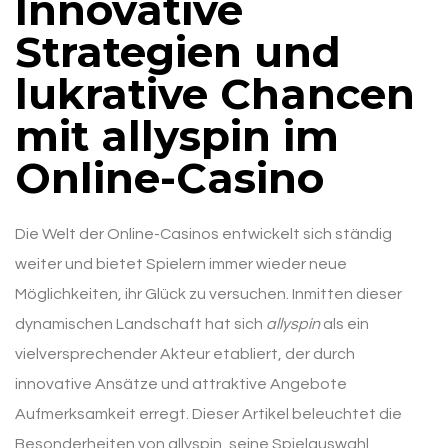
Innovative
Strategien und
lukrative Chancen
mit allyspin im
Online-Casino
Die Welt der Online-Casinos entwickelt sich ständig
weiter und bietet Spielern immer wieder neue
Möglichkeiten, ihr Glück zu versuchen. Inmitten dieser
dynamischen Landschaft hat sich
allyspin
als ein
vielversprechender Akteur etabliert, der durch
innovative Ansätze und attraktive Angebote
Aufmerksamkeit erregt. Dieser Artikel beleuchtet die
Besonderheiten von allyspin, seine Spielauswahl,