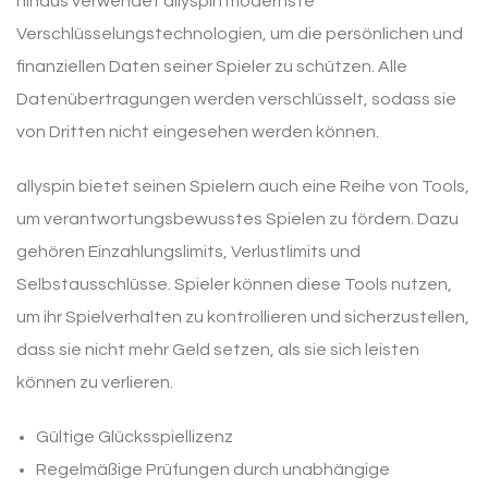
hinaus verwendet allyspin modernste
Verschlüsselungstechnologien, um die persönlichen und
finanziellen Daten seiner Spieler zu schützen. Alle
Datenübertragungen werden verschlüsselt, sodass sie
von Dritten nicht eingesehen werden können.
allyspin bietet seinen Spielern auch eine Reihe von Tools,
um verantwortungsbewusstes Spielen zu fördern. Dazu
gehören Einzahlungslimits, Verlustlimits und
Selbstausschlüsse. Spieler können diese Tools nutzen,
um ihr Spielverhalten zu kontrollieren und sicherzustellen,
dass sie nicht mehr Geld setzen, als sie sich leisten
können zu verlieren.
Gültige Glücksspiellizenz
Regelmäßige Prüfungen durch unabhängige