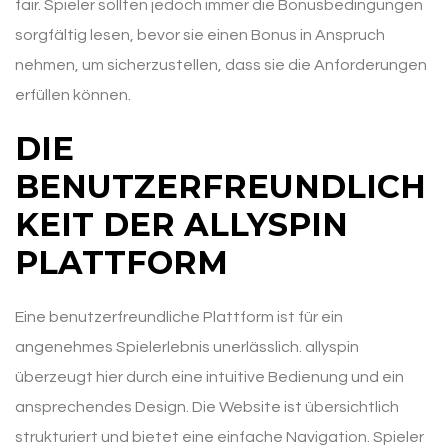
fair. Spieler sollten jedoch immer die Bonusbedingungen
sorgfältig lesen, bevor sie einen Bonus in Anspruch
nehmen, um sicherzustellen, dass sie die Anforderungen
erfüllen können.
DIE
BENUTZERFREUNDLICH
KEIT DER ALLYSPIN
PLATTFORM
Eine benutzerfreundliche Plattform ist für ein
angenehmes Spielerlebnis unerlässlich. allyspin
überzeugt hier durch eine intuitive Bedienung und ein
ansprechendes Design. Die Website ist übersichtlich
strukturiert und bietet eine einfache Navigation. Spieler