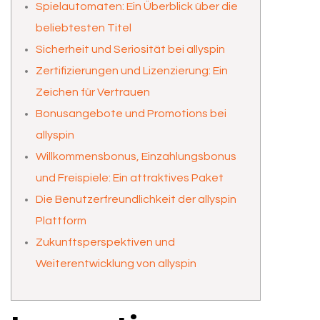
Spielautomaten: Ein Überblick über die
beliebtesten Titel
Sicherheit und Seriosität bei allyspin
Zertifizierungen und Lizenzierung: Ein
Zeichen für Vertrauen
Bonusangebote und Promotions bei
allyspin
Willkommensbonus, Einzahlungsbonus
und Freispiele: Ein attraktives Paket
Die Benutzerfreundlichkeit der allyspin
Plattform
Zukunftsperspektiven und
Weiterentwicklung von allyspin