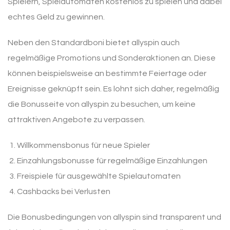
Spielern, Spielautomaten kostenlos zu spielen und dabei
echtes Geld zu gewinnen.
Neben den Standardboni bietet allyspin auch
regelmäßige Promotions und Sonderaktionen an. Diese
können beispielsweise an bestimmte Feiertage oder
Ereignisse geknüpft sein. Es lohnt sich daher, regelmäßig
die Bonusseite von allyspin zu besuchen, um keine
attraktiven Angebote zu verpassen.
Willkommensbonus für neue Spieler
Einzahlungsbonusse für regelmäßige Einzahlungen
Freispiele für ausgewählte Spielautomaten
Cashbacks bei Verlusten
Die Bonusbedingungen von allyspin sind transparent und