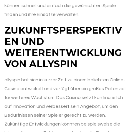
können schnell und einfach die gewünschten Spiele
finden und ihre Einsätze verwalten.
ZUKUNFTSPERSPEKTIV
EN UND
WEITERENTWICKLUNG
VON ALLYSPIN
allyspin hat sich in kurzer Zeit zu einem beliebten Online-
Casino entwickelt und verfügt über ein großes Potenzial
für weiteres Wachstum. Das Casino setzt kontinuierlich
auf Innovation und verbessert sein Angebot, um den
Bedürfnissen seiner Spieler gerecht zu werden.
Zukünftige Entwicklungen könnten beispielsweise die