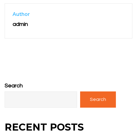
Author
admin
Search
Search
RECENT POSTS