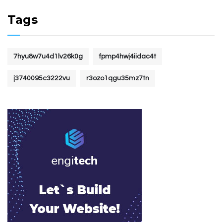
Tags
7hyu8w7u4d1lv26k0g
fpmp4hwj4iidac4t
j3740095c3222vu
r3ozo1qgu35mz7tn