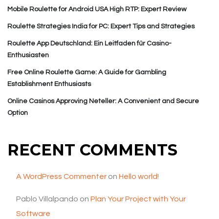
Mobile Roulette for Android USA High RTP: Expert Review
Roulette Strategies India for PC: Expert Tips and Strategies
Roulette App Deutschland: Ein Leitfaden für Casino-
Enthusiasten
Free Online Roulette Game: A Guide for Gambling
Establishment Enthusiasts
Online Casinos Approving Neteller: A Convenient and Secure
Option
RECENT COMMENTS
A WordPress Commenter
on
Hello world!
Pablo Villalpando
on
Plan Your Project with Your
Software