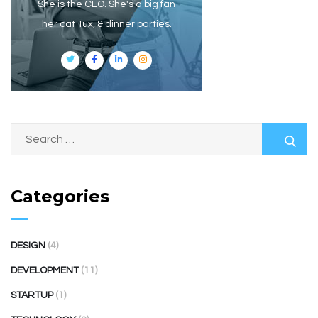
She is the CEO. She's a big fan
her cat Tux, & dinner parties.
Categories
DESIGN
(4)
DEVELOPMENT
(11)
STARTUP
(1)