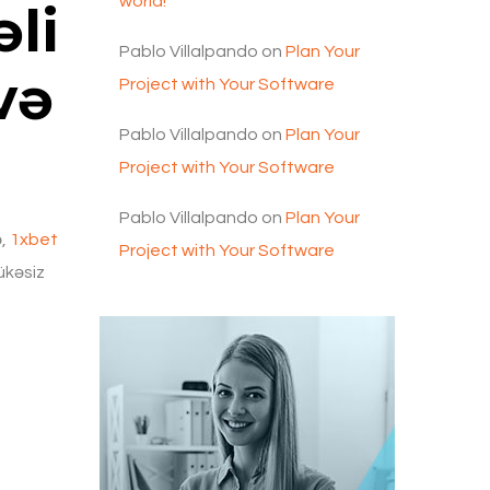
world!
əli
Pablo Villalpando
on
Plan Your
və
Project with Your Software
Pablo Villalpando
on
Plan Your
Project with Your Software
Pablo Villalpando
on
Plan Your
ə,
1xbet
Project with Your Software
ükəsiz