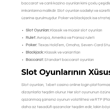
baccarat və canlı kazino oyunları kimi çoxlu çeşi
imkanlarına malikdir. Slot oyunları sadəliyi və sürətl
üzərinə qurulmuşdur. Poker və blackjack isə stratej
Slot Oyunları:
Klassik və müasir slot oyunları
Rulet:
Avropa, Amerika və Fransız ruleti
Poker:
Texas Hold’em, Omaha, Seven-Card St
Blackjack:
Klassik və variantları
Baccarat:
Standart baccarat oyunları
Slot Oyunlarının Xüsus
Slot oyunları, 1xbet casino online login platforma
dizaynlarla təqdim olunur. Hər slot oyununun özünə 
qazanmaq şansınız oyunun volatilitesi və RTP (Player
daha az təsadüfi qazanclar təqdim edir, lakin böy