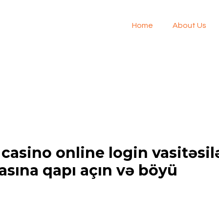
Home
About Us
 casino online login vasitəsil
asına qapı açın və böyü