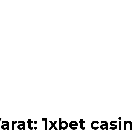
arat: 1xbet casi