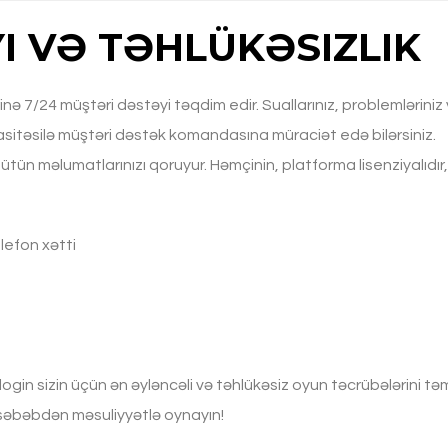
I VƏ TƏHLÜKƏSIZLIK
inə 7/24 müştəri dəstəyi təqdim edir. Suallarınız, problemləriniz
vasitəsilə müştəri dəstək komandasına müraciət edə bilərsiniz.
bütün məlumatlarınızı qoruyur. Həmçinin, platforma lisenziyalıdır
lefon xətti
gin sizin üçün ən əyləncəli və təhlükəsiz oyun təcrübələrini təm
u səbəbdən məsuliyyətlə oynayın!