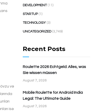
zanma
DEVELOPMENT
(11)
 şans
STARTUP
(1)
TECHNOLOGY
(3)
UNCATEGORIZED
(3,749)
Recent Posts
Roulette 2026 Echtgeld: Alles, was
Sie wissen müssen
August 7, 2026
mövzu və
Mobile Roulette for Android India
larında
Legal: The Ultimate Guide
unları
August 7, 2026
ları isə