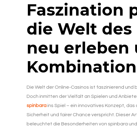
Faszination p
die Welt des
neu erleben
Kombinatione
Die Welt der Online-Casinos ist faszinierend und
Doch inmitten der Vielfalt an Spielen und Anbiete
spinbara
ins Spiel – ein innovatives Konzept, das
Sicherheit und fairer Chance verspricht. Dieser Ar
beleuchtet die Besonderheiten von spinbara und g