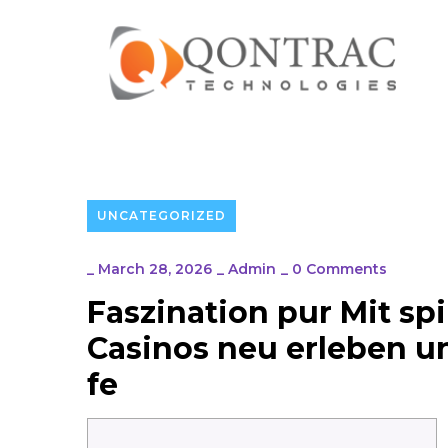
UNCATEGORIZED
_
March 28, 2026
_
Admin
_
0 Comments
Faszination pur Mit sp
Casinos neu erleben 
fe