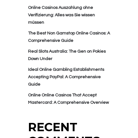
Online Casinos Auszahlung ohne
Verifizierung: Alles was Sie wissen
müssen
The Best Non Gamstop Online Casinos: A
Comprehensive Guide
Real Slots Australia: The Gen on Pokies
Down Under
Ideal Online Gambling Establishments
Accepting PayPal: A Comprehensive
Guide
Online Online Casinos That Accept
Mastercard: A Comprehensive Overview
RECENT