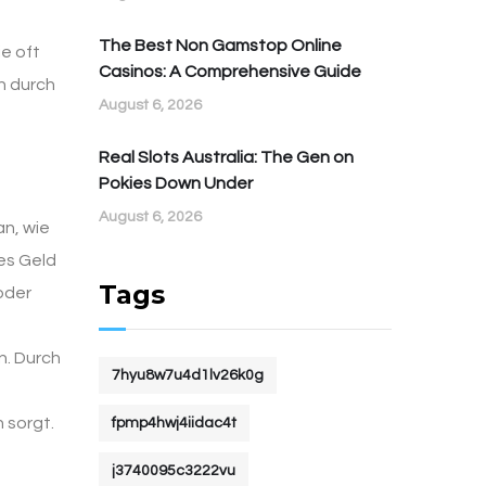
The Best Non Gamstop Online
e oft
Casinos: A Comprehensive Guide
h durch
August 6, 2026
Real Slots Australia: The Gen on
Pokies Down Under
August 6, 2026
n, wie
es Geld
Tags
oder
n. Durch
7hyu8w7u4d1lv26k0g
 sorgt.
fpmp4hwj4iidac4t
j3740095c3222vu