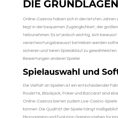
DIE GRUNDLAGEN
Online-Casinos haben sich in den letzten Jahren z
liegt in der bequemen Zugänglichkeit, der großen
teilzunehmen. Es ist jedoch wichtig, sich bewusst 
verantwortungsbewusst betrieben werden sollte. D
sicheren und fairen Spielablauf zu gewährleisten.
Bewertungen anderer Spieler.
Spielauswahl und Sof
Die Vielfalt an Spielen ist ein entscheidender Fa
Roulette, Blackjack, Poker und Baccarat sind e
Online-Casinos bieten zudem Live-Casino-Spiele a
können. Die Qualität der Spiele hängt maßgebli
Microgaming und Evolution Gaming stehen für inn