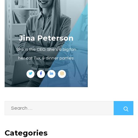
Jina Peterson
She is the CEO. She's a big fan
her cat Tux, & dinner parties.
Categories