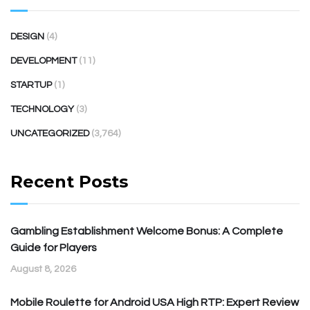
DESIGN
(4)
DEVELOPMENT
(11)
STARTUP
(1)
TECHNOLOGY
(3)
UNCATEGORIZED
(3,764)
Recent Posts
Gambling Establishment Welcome Bonus: A Complete
Guide for Players
August 8, 2026
Mobile Roulette for Android USA High RTP: Expert Review