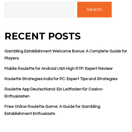
Search
RECENT POSTS
Gambling Establishment Welcome Bonus: A Complete Guide for
Players
Mobile Roulette for Android USA High RTP: Expert Review
Roulette Strategies India for PC: Expert Tips and Strategies
Roulette App Deutschland: Ein Leitfaden für Casino-
Enthusiasten
Free Online Roulette Game: A Guide for Gambling
Establishment Enthusiasts