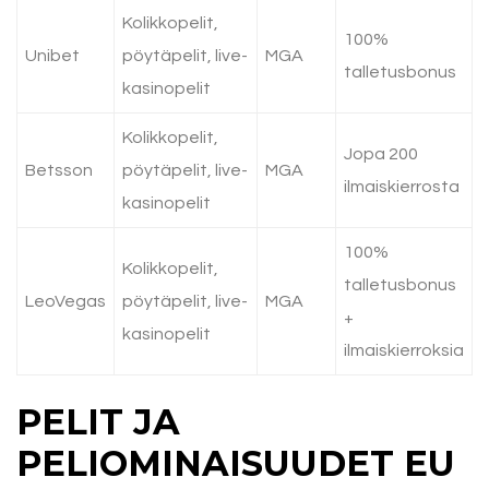
Kolikkopelit,
100%
Unibet
pöytäpelit, live-
MGA
talletusbonus
kasinopelit
Kolikkopelit,
Jopa 200
Betsson
pöytäpelit, live-
MGA
ilmaiskierrosta
kasinopelit
100%
Kolikkopelit,
talletusbonus
LeoVegas
pöytäpelit, live-
MGA
+
kasinopelit
ilmaiskierroksia
PELIT JA
PELIOMINAISUUDET EU