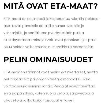
MITÄ OVAT ETA-MAAT?
ETA-maat on casinopeli, joka perustuu rulettiin. Pelaajat
asettavat panoksia eri laisille numerovetoille ja
värisarjoille, ja sen jälkeen pyöräytetään palloa
rulettipyörässä. Pelaajat voittavat panokset, jos pallo
osuu heidän valitsemiinsa numeroihin tai värisarjoihin.
PELIN OMINAISUUDET
ETA-maiden säännöt ovat melko yksinkertaiset, mutta
peli tarjoaa silti paljon jännitystä ja mahdollisuuksia
voittaa suuria summia rahaa. Pelaajat voivat asettaa
erilaisia panoksia, kuten suoria vetoja, sarjavedoja ja
ulkovetoja, jotka kaikki tarjoavat erilaiset