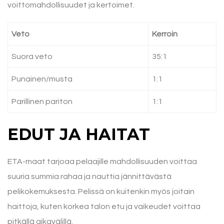
voittomahdollisuudet ja kertoimet.
Veto
Kerroin
Suora veto
35:1
Punainen/musta
1:1
Parillinen pariton
1:1
EDUT JA HAITAT
ETA-maat tarjoaa pelaajille mahdollisuuden voittaa
suuria summia rahaa ja nauttia jännittävästä
pelikokemuksesta. Pelissä on kuitenkin myös joitain
haittoja, kuten korkea talon etu ja vaikeudet voittaa
pitkällä aikavälillä.