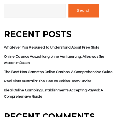
Search
RECENT POSTS
Whatever You Required to Understand About Free Slots
Online Casinos Auszahlung ohne Verifizierung: Alles was Sie
wissen müssen
The Best Non Gamstop Online Casinos: A Comprehensive Guide
Real Slots Australia: The Gen on Pokies Down Under
Ideal Online Gambling Establishments Accepting PayPal: A
Comprehensive Guide
RECENT COMMENTS