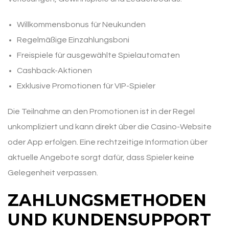
Willkommensbonus für Neukunden
Regelmäßige Einzahlungsboni
Freispiele für ausgewählte Spielautomaten
Cashback-Aktionen
Exklusive Promotionen für VIP-Spieler
Die Teilnahme an den Promotionen ist in der Regel
unkompliziert und kann direkt über die Casino-Website
oder App erfolgen. Eine rechtzeitige Information über
aktuelle Angebote sorgt dafür, dass Spieler keine
Gelegenheit verpassen.
ZAHLUNGSMETHODEN
UND KUNDENSUPPORT