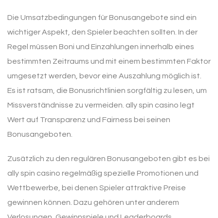
Die Umsatzbedingungen für Bonusangebote sind ein
wichtiger Aspekt, den Spieler beachten sollten. In der
Regel müssen Boni und Einzahlungen innerhalb eines
bestimmten Zeitraums und mit einem bestimmten Faktor
umgesetzt werden, bevor eine Auszahlung möglich ist.
Es ist ratsam, die Bonusrichtlinien sorgfältig zu lesen, um
Missverständnisse zu vermeiden. ally spin casino legt
Wert auf Transparenz und Fairness bei seinen
Bonusangeboten.
Zusätzlich zu den regulären Bonusangeboten gibt es bei
ally spin casino regelmäßig spezielle Promotionen und
Wettbewerbe, bei denen Spieler attraktive Preise
gewinnen können. Dazu gehören unter anderem
Verlosungen, Gewinnspiele und Leaderboards.