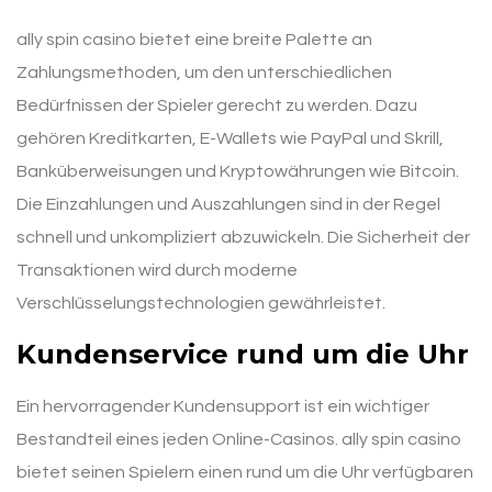
ally spin casino bietet eine breite Palette an
Zahlungsmethoden, um den unterschiedlichen
Bedürfnissen der Spieler gerecht zu werden. Dazu
gehören Kreditkarten, E-Wallets wie PayPal und Skrill,
Banküberweisungen und Kryptowährungen wie Bitcoin.
Die Einzahlungen und Auszahlungen sind in der Regel
schnell und unkompliziert abzuwickeln. Die Sicherheit der
Transaktionen wird durch moderne
Verschlüsselungstechnologien gewährleistet.
Kundenservice rund um die Uhr
Ein hervorragender Kundensupport ist ein wichtiger
Bestandteil eines jeden Online-Casinos. ally spin casino
bietet seinen Spielern einen rund um die Uhr verfügbaren