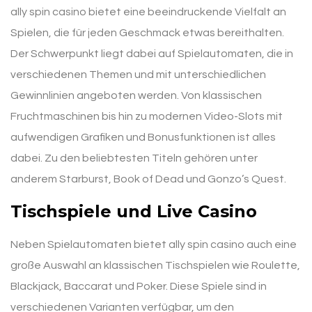
ally spin casino bietet eine beeindruckende Vielfalt an
Spielen, die für jeden Geschmack etwas bereithalten.
Der Schwerpunkt liegt dabei auf Spielautomaten, die in
verschiedenen Themen und mit unterschiedlichen
Gewinnlinien angeboten werden. Von klassischen
Fruchtmaschinen bis hin zu modernen Video-Slots mit
aufwendigen Grafiken und Bonusfunktionen ist alles
dabei. Zu den beliebtesten Titeln gehören unter
anderem Starburst, Book of Dead und Gonzo’s Quest.
Tischspiele und Live Casino
Neben Spielautomaten bietet ally spin casino auch eine
große Auswahl an klassischen Tischspielen wie Roulette,
Blackjack, Baccarat und Poker. Diese Spiele sind in
verschiedenen Varianten verfügbar, um den