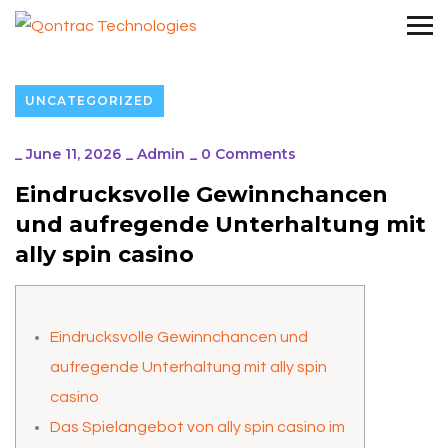
UNCATEGORIZED
_
June 11, 2026
_
Admin
_
0 Comments
Eindrucksvolle Gewinnchancen
und aufregende Unterhaltung mit
ally spin casino
Eindrucksvolle Gewinnchancen und
aufregende Unterhaltung mit ally spin
casino
Das Spielangebot von ally spin casino im