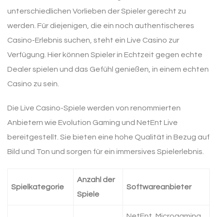
unterschiedlichen Vorlieben der Spieler gerecht zu
werden. Für diejenigen, die ein noch authentischeres
Casino-Erlebnis suchen, steht ein Live Casino zur
Verfügung. Hier können Spieler in Echtzeit gegen echte
Dealer spielen und das Gefühl genießen, in einem echten
Casino zu sein.
Die Live Casino-Spiele werden von renommierten
Anbietern wie Evolution Gaming und NetEnt Live
bereitgestellt. Sie bieten eine hohe Qualität in Bezug auf
Bild und Ton und sorgen für ein immersives Spielerlebnis.
Anzahl der
Spielkategorie
Softwareanbieter
Spiele
NetEnt, Microgaming,