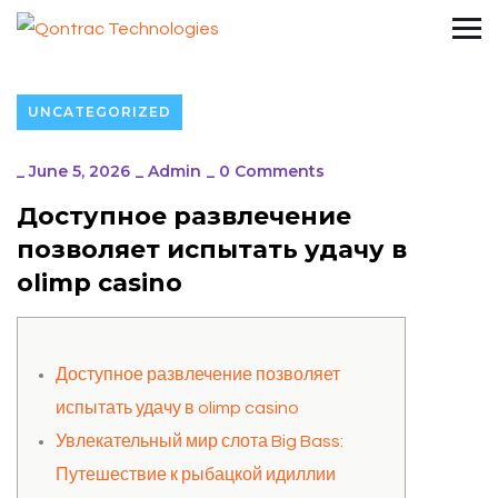
UNCATEGORIZED
_
June 5, 2026
_
Admin
_
0 Comments
Доступное развлечение
позволяет испытать удачу в
olimp casino
Доступное развлечение позволяет
испытать удачу в olimp casino
Увлекательный мир слота Big Bass:
Путешествие к рыбацкой идиллии