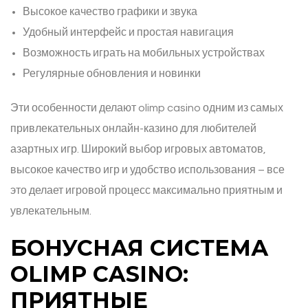
Высокое качество графики и звука
Удобный интерфейс и простая навигация
Возможность играть на мобильных устройствах
Регулярные обновления и новинки
Эти особенности делают olimp casino одним из самых
привлекательных онлайн-казино для любителей
азартных игр. Широкий выбор игровых автоматов,
высокое качество игр и удобство использования – все
это делает игровой процесс максимально приятным и
увлекательным.
БОНУСНАЯ СИСТЕМА
OLIMP CASINO:
ПРИЯТНЫЕ