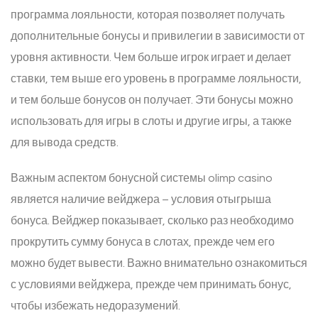
программа лояльности, которая позволяет получать
дополнительные бонусы и привилегии в зависимости от
уровня активности. Чем больше игрок играет и делает
ставки, тем выше его уровень в программе лояльности,
и тем больше бонусов он получает. Эти бонусы можно
использовать для игры в слоты и другие игры, а также
для вывода средств.
Важным аспектом бонусной системы olimp casino
является наличие вейджера – условия отыгрыша
бонуса. Вейджер показывает, сколько раз необходимо
прокрутить сумму бонуса в слотах, прежде чем его
можно будет вывести. Важно внимательно ознакомиться
с условиями вейджера, прежде чем принимать бонус,
чтобы избежать недоразумений.