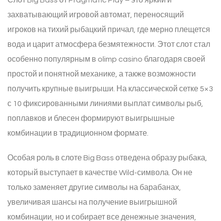
Слот Big Bass от Pragmatic Play – это яркий и
захватывающий игровой автомат, переносящий
игроков на тихий рыбацкий причал, где мерно плещется
вода и царит атмосфера безмятежности. Этот слот стал
особенно популярным в olimp casino благодаря своей
простой и понятной механике, а также возможности
получить крупные выигрыши. На классической сетке 5×3
с 10 фиксированными линиями выплат символы рыб,
поплавков и блесен формируют выигрышные
комбинации в традиционном формате.
Особая роль в слоте Big Bass отведена образу рыбака,
который выступает в качестве Wild-символа. Он не
только заменяет другие символы на барабанах,
увеличивая шансы на получение выигрышной
комбинации, но и собирает все денежные значения,