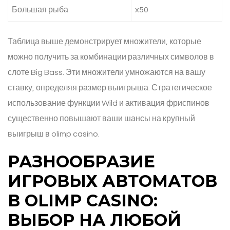
Большая рыба
x50
Таблица выше демонстрирует множители, которые
можно получить за комбинации различных символов в
слоте Big Bass. Эти множители умножаются на вашу
ставку, определяя размер выигрыша. Стратегическое
использование функции Wild и активация фриспинов
существенно повышают ваши шансы на крупный
выигрыш в olimp casino.
РАЗНООБРАЗИЕ
ИГРОВЫХ АВТОМАТОВ
В OLIMP CASINO:
ВЫБОР НА ЛЮБОЙ