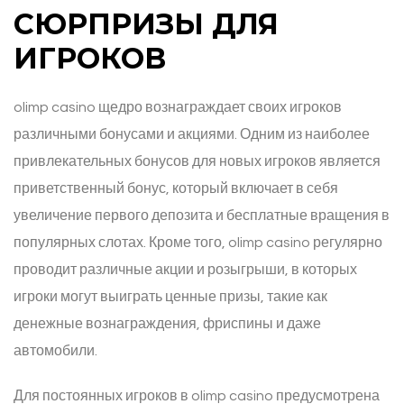
СЮРПРИЗЫ ДЛЯ
ИГРОКОВ
olimp casino щедро вознаграждает своих игроков
различными бонусами и акциями. Одним из наиболее
привлекательных бонусов для новых игроков является
приветственный бонус, который включает в себя
увеличение первого депозита и бесплатные вращения в
популярных слотах. Кроме того, olimp casino регулярно
проводит различные акции и розыгрыши, в которых
игроки могут выиграть ценные призы, такие как
денежные вознаграждения, фриспины и даже
автомобили.
Для постоянных игроков в olimp casino предусмотрена