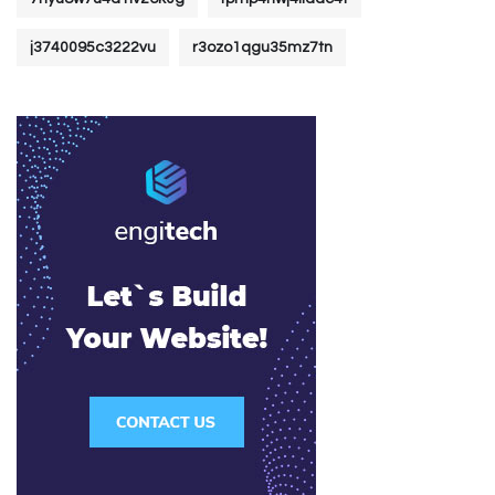
j3740095c3222vu
r3ozo1qgu35mz7tn