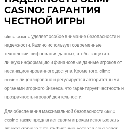
CASINO: ГАРАНТИЯ
ЧЕСТНОЙ ИГРЫ
olimp casino уделяет особое внимание безопасности и
надежности. Казино использует современные
технологии шифрования данных, чтобы защитить
личную информацию и финансовые данные игроков от
несанкционированного доступа. Кроме того, olimp
casino лицензировано и регулируется авторитетными
органами игорного бизнеса, что гарантирует честность и
прозрачность игровой деятельности.
Для обеспечения максимальной безопасности olimp
casino также предлагает своим игрокам использовать
двухфакторную аутентификацию, которая добавляет