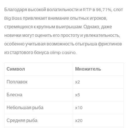
Благодаря высокой волатильности и RTP в 96,71%, слот
Big Bass привлекает внимание опытных игроков,
стремящихся к крупным выигрышам. Однако, даже
новички могут оценить его простоту и увлекательность,
особенно учитывая возможность отыгрыша фриспинов
из стартового бонуса olimp casino.
Символ
Множитель
Поплавок
x2
Блесна
x5
Небольшая рыба
x10
Средняя рыба
x20