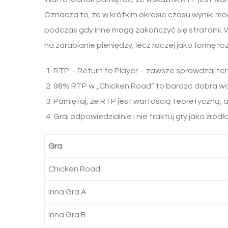
Oznacza to, że w krótkim okresie czasu wyniki mo
podczas gdy inne mogą zakończyć się stratami. W
na zarabianie pieniędzy, lecz raczej jako formę roz
RTP – Return to Player – zawsze sprawdzaj te
98% RTP w „Chicken Road” to bardzo dobra wa
Pamiętaj, że RTP jest wartością teoretyczną, a
Graj odpowiedzialnie i nie traktuj gry jako źród
Gra
Chicken Road
Inna Gra A
Inna Gra B