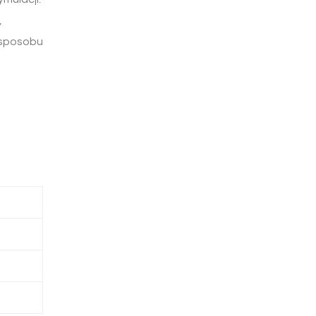
,
o sposobu