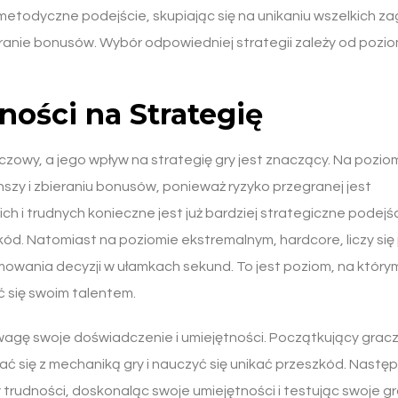
i metodyczne podejście, skupiając się na unikaniu wszelkich za
ieranie bonusów. Wybór odpowiedniej strategii zależy od pozi
ości na Strategię
zowy, a jego wpływ na strategię gry jest znaczący. Na pozio
nszy i zbieraniu bonusów, ponieważ ryzyko przegranej jest
 i trudnych konieczne jest już bardziej strategiczne podejśc
kód. Natomiast na poziomie ekstremalnym, hardcore, liczy się
mowania decyzji w ułamkach sekund. To jest poziom, na który
się swoim talentem.
wagę swoje doświadczenie i umiejętności. Początkujący grac
 się z mechaniką gry i nauczyć się unikać przeszkód. Następ
udności, doskonaląc swoje umiejętności i testując swoje gr