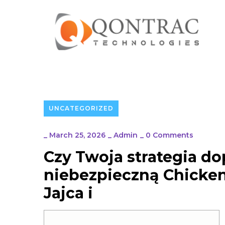
UNCATEGORIZED
_
March 25, 2026
_
Admin
_
0 Comments
Czy Twoja strategia d
niebezpieczną Chicke
Jajca i