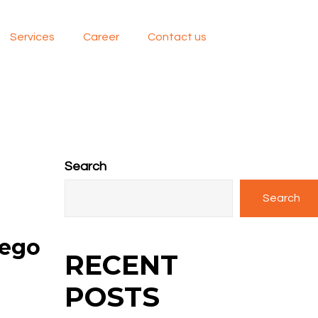
Services
Career
Contact us
Search
Search
tego
RECENT
POSTS