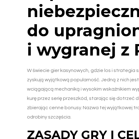
niebezpiecz
do upragnion
i wygranej z
W świecie gier kasynowych, gdzie los i strategia s
zyskują wyjątkową popularność. Jedną z nich jes
wciągającą mechaniką i wysokim wskaźnikiem wyp
kurę przez serię przeszkód, starając się dotrzeć
zbierając cenne bonusy. Nazwa tej wyjątkowej tr
odrobiny szczęścia.
ZASADY GRY I CE