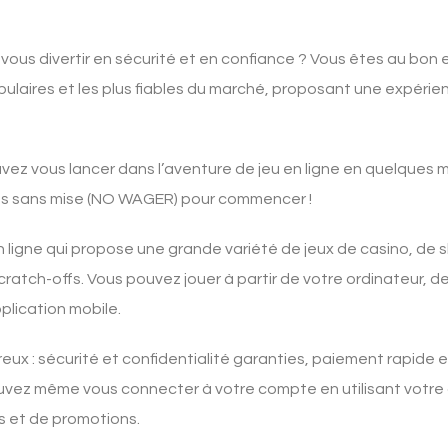
ous divertir en sécurité et en confiance ? Vous êtes au bon e
populaires et les plus fiables du marché, proposant une expéri
uvez vous lancer dans l’aventure de jeu en ligne en quelques m
s sans mise (NO WAGER) pour commencer !
 ligne qui propose une grande variété de jeux de casino, de s
scratch-offs. Vous pouvez jouer à partir de votre ordinateur, d
plication mobile.
x : sécurité et confidentialité garanties, paiement rapide et
pouvez même vous connecter à votre compte en utilisant votr
s et de promotions.