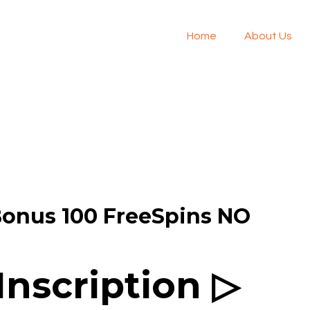
Home
About Us
 Bonus 100 FreeSpins NO
Inscription ▷