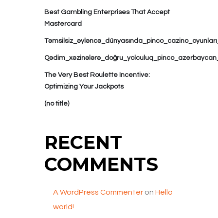
Best Gambling Enterprises That Accept
Mastercard
Təmsilsiz_əyləncə_dünyasında_pinco_cazino_oyunlar
Qədim_xəzinələrə_doğru_yolculuq_pinco_azerbaycan_
The Very Best Roulette Incentive:
Optimizing Your Jackpots
(no title)
RECENT
COMMENTS
A WordPress Commenter
on
Hello
world!