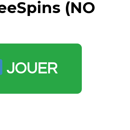
eeSpins (NO
JOUER