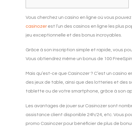
Vous cherchez un casino en ligne où vous pouvez v
casinozer
est l’un des casinos en ligne les plus 
jeu exceptionnelle et des bonus incroyables.
Grâce à son inscription simple et rapide, vous po
Vous obtiendrez même un bonus de 100 FreeSpin
Mais qu’est-ce que Casinozer ? C’est un casino en
des jeux de table, ainsi que des lotteries et des 
tablette ou de votre smartphone, grâce à son ap
Les avantages de jouer sur Casinozer sont nombreu
assistance client disponible 24h/24, etc. Vous 
promo Casinozer pour bénéficier de plus de bonu