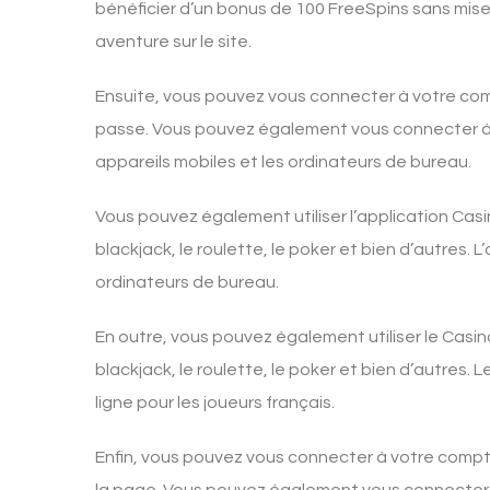
bénéficier d’un bonus de 100 FreeSpins sans mi
aventure sur le site.
Ensuite, vous pouvez vous connecter à votre comp
passe. Vous pouvez également vous connecter à vo
appareils mobiles et les ordinateurs de bureau.
Vous pouvez également utiliser l’application Casin
blackjack, le roulette, le poker et bien d’autres. L
ordinateurs de bureau.
En outre, vous pouvez également utiliser le Casino
blackjack, le roulette, le poker et bien d’autres. 
ligne pour les joueurs français.
Enfin, vous pouvez vous connecter à votre compte 
la page. Vous pouvez également vous connecter à