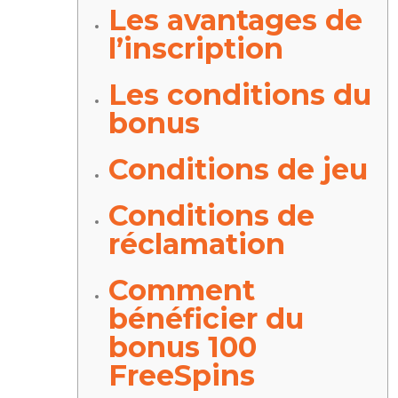
Les avantages de
l’inscription
Les conditions du
bonus
Conditions de jeu
Conditions de
réclamation
Comment
bénéficier du
bonus 100
FreeSpins