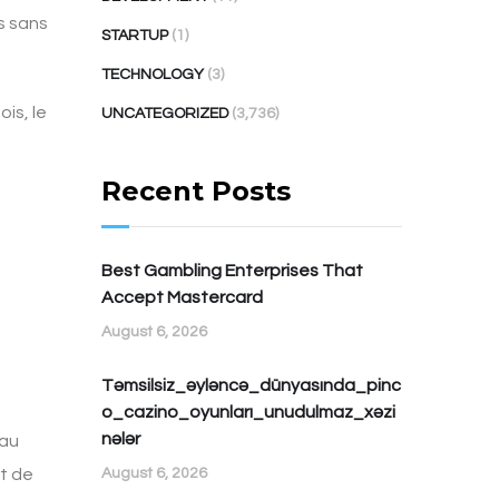
s sans
STARTUP
(1)
TECHNOLOGY
(3)
is, le
UNCATEGORIZED
(3,736)
Recent Posts
Best Gambling Enterprises That
Accept Mastercard
August 6, 2026
Təmsilsiz_əyləncə_dünyasında_pinc
o_cazino_oyunları_unudulmaz_xəzi
nələr
 au
t de
August 6, 2026