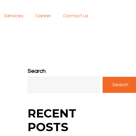
Services
Career
Contact us
Search
Search
RECENT
POSTS