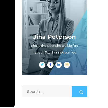
Jina Peterson
She is the CEO. She's a big fan
her cat Tux, & dinner parties.