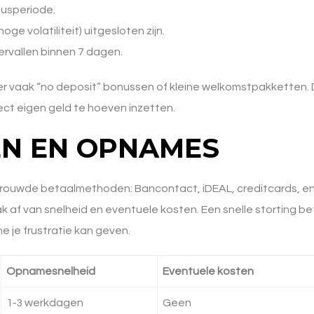
nusperiode.
oge volatiliteit) uitgesloten zijn.
vervallen binnen 7 dagen.
ijn er vaak “no deposit” bonussen of kleine welkomstpakketten.
ect eigen geld te hoeven inzetten.
N EN OPNAMES
ertrouwde betaalmethoden: Bancontact, iDEAL, creditcards, en
aak af van snelheid en eventuele kosten. Een snelle storting b
me je frustratie kan geven.
Opnamesnelheid
Eventuele kosten
1‑3 werkdagen
Geen