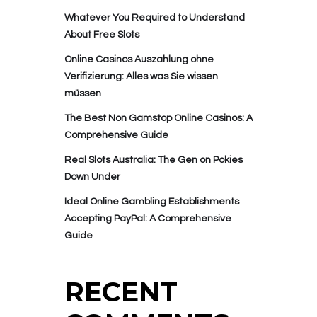
Whatever You Required to Understand
About Free Slots
Online Casinos Auszahlung ohne
Verifizierung: Alles was Sie wissen
müssen
The Best Non Gamstop Online Casinos: A
Comprehensive Guide
Real Slots Australia: The Gen on Pokies
Down Under
Ideal Online Gambling Establishments
Accepting PayPal: A Comprehensive
Guide
RECENT