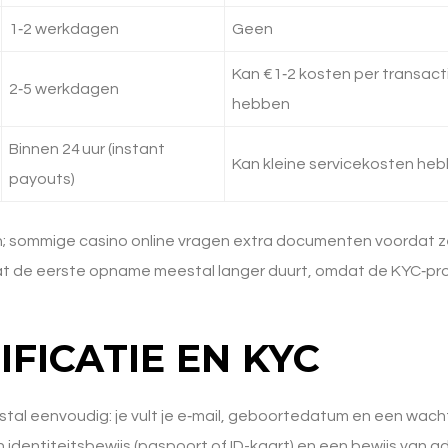
1‑2 werkdagen
Geen
Kan €1‑2 kosten per transact
2‑5 werkdagen
hebben
Binnen 24 uur (instant
Kan kleine servicekosten he
payouts)
en; sommige casino online vragen extra documenten voordat 
dat de eerste opname meestal langer duurt, omdat de KYC‑p
IFICATIE EN KYC
eestal eenvoudig: je vult je e‑mail, geboortedatum en een wa
en identiteitsbewijs (paspoort of ID-kaart) en een bewijs van a