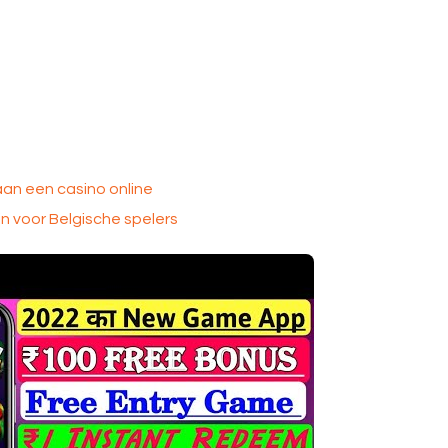
aan een casino online
n voor Belgische spelers