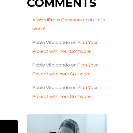
COMMENTS
A WordPress Commenter
on
Hello
world!
Pablo Villalpando
on
Plan Your
Project with Your Software
Pablo Villalpando
on
Plan Your
Project with Your Software
Pablo Villalpando
on
Plan Your
Project with Your Software