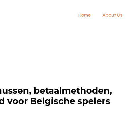
Home
About Us
onussen, betaalmethoden,
id voor Belgische spelers