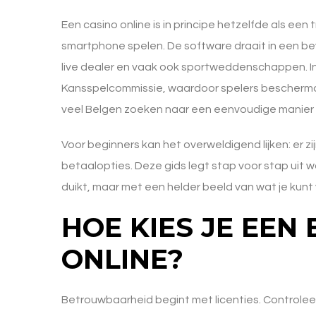
Een casino online is in principe hetzelfde als een 
smartphone spelen. De software draait in een bev
live dealer en vaak ook sportweddenschappen. I
Kansspelcommissie, waardoor spelers beschermd zi
veel Belgen zoeken naar een eenvoudige manier o
Voor beginners kan het overweldigend lijken: er 
betaalopties. Deze gids legt stap voor stap uit wa
duikt, maar met een helder beeld van wat je kun
HOE KIES JE EE
ONLINE?
Betrouwbaarheid begint met licenties. Controleer