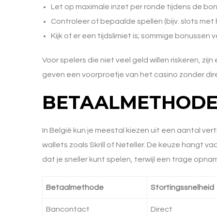
Let op maximale inzet per ronde tijdens de bo
Controleer of bepaalde spellen (bijv. slots met h
Kijk of er een tijdslimiet is; sommige bonussen 
Voor spelers die niet veel geld willen riskeren, z
geven een voorproefje van het casino zonder dir
BETAALMETHODE
In België kun je meestal kiezen uit een aantal v
wallets zoals Skrill of Neteller. De keuze hangt v
dat je sneller kunt spelen, terwijl een trage opna
Betaalmethode
Stortingssnelheid
Bancontact
Direct