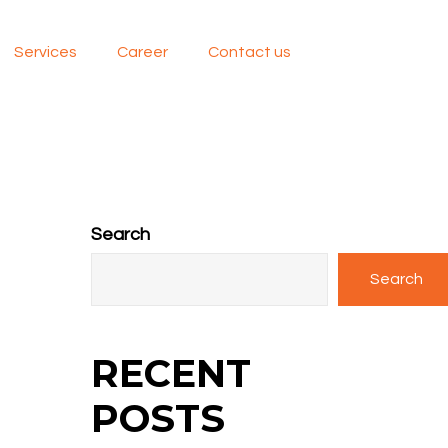
Services
Career
Contact us
Search
Search
RECENT
POSTS