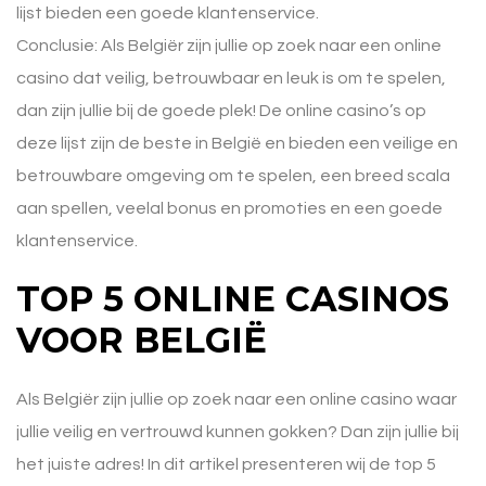
lijst bieden een goede klantenservice.
Conclusie: Als Belgiër zijn jullie op zoek naar een online
casino dat veilig, betrouwbaar en leuk is om te spelen,
dan zijn jullie bij de goede plek! De online casino’s op
deze lijst zijn de beste in België en bieden een veilige en
betrouwbare omgeving om te spelen, een breed scala
aan spellen, veelal bonus en promoties en een goede
klantenservice.
TOP 5 ONLINE CASINOS
VOOR BELGIË
Als Belgiër zijn jullie op zoek naar een online casino waar
jullie veilig en vertrouwd kunnen gokken? Dan zijn jullie bij
het juiste adres! In dit artikel presenteren wij de top 5