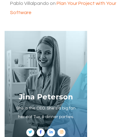
Pablo Villalpando
on
Plan Your Project with Your
Software
Jina Peterson
She is the CEO. She's a big fan
her cat Tux, & dinner parties.