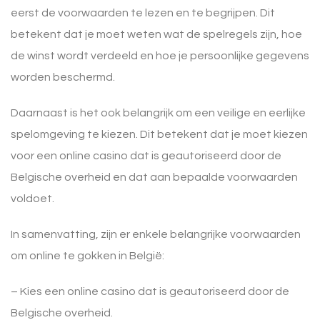
eerst de voorwaarden te lezen en te begrijpen. Dit
betekent dat je moet weten wat de spelregels zijn, hoe
de winst wordt verdeeld en hoe je persoonlijke gegevens
worden beschermd.
Daarnaast is het ook belangrijk om een veilige en eerlijke
spelomgeving te kiezen. Dit betekent dat je moet kiezen
voor een online casino dat is geautoriseerd door de
Belgische overheid en dat aan bepaalde voorwaarden
voldoet.
In samenvatting, zijn er enkele belangrijke voorwaarden
om online te gokken in België:
– Kies een online casino dat is geautoriseerd door de
Belgische overheid.