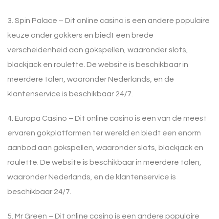
3. Spin Palace – Dit online casino is een andere populaire
keuze onder gokkers en biedt een brede
verscheidenheid aan gokspellen, waaronder slots,
blackjack en roulette. De website is beschikbaar in
meerdere talen, waaronder Nederlands, en de
klantenservice is beschikbaar 24/7.
4. Europa Casino – Dit online casino is een van de meest
ervaren gokplatformen ter wereld en biedt een enorm
aanbod aan gokspellen, waaronder slots, blackjack en
roulette. De website is beschikbaar in meerdere talen,
waaronder Nederlands, en de klantenservice is
beschikbaar 24/7.
5. Mr Green – Dit online casino is een andere populaire