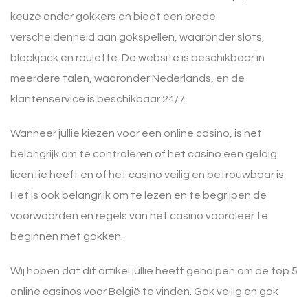
keuze onder gokkers en biedt een brede
verscheidenheid aan gokspellen, waaronder slots,
blackjack en roulette. De website is beschikbaar in
meerdere talen, waaronder Nederlands, en de
klantenservice is beschikbaar 24/7.
Wanneer jullie kiezen voor een online casino, is het
belangrijk om te controleren of het casino een geldig
licentie heeft en of het casino veilig en betrouwbaar is.
Het is ook belangrijk om te lezen en te begrijpen de
voorwaarden en regels van het casino vooraleer te
beginnen met gokken.
Wij hopen dat dit artikel jullie heeft geholpen om de top 5
online casinos voor België te vinden. Gok veilig en gok