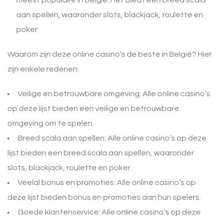
meest populaire in België. Het biedt een breed scala
aan spellen, waaronder slots, blackjack, roulette en
poker.
Waarom zijn deze online casino’s de beste in België? Hier
zijn enkele redenen:
Veilige en betrouwbare omgeving: Alle online casino’s
op deze lijst bieden een veilige en betrouwbare
omgeving om te spelen.
Breed scala aan spellen: Alle online casino’s op deze
lijst bieden een breed scala aan spellen, waaronder
slots, blackjack, roulette en poker.
Veelal bonus en promoties: Alle online casino’s op
deze lijst bieden bonus en promoties aan hun spelers.
Goede klantenservice: Alle online casino’s op deze