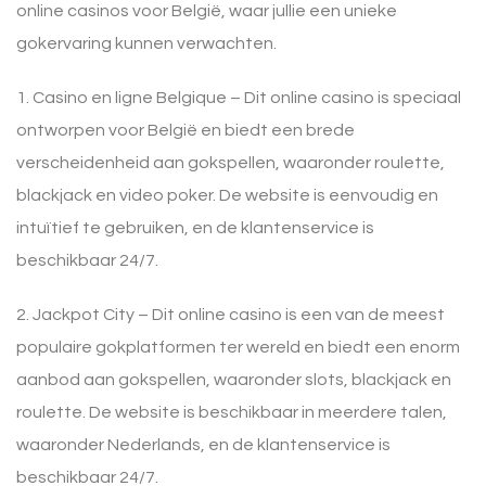
online casinos voor België, waar jullie een unieke
gokervaring kunnen verwachten.
1. Casino en ligne Belgique – Dit online casino is speciaal
ontworpen voor België en biedt een brede
verscheidenheid aan gokspellen, waaronder roulette,
blackjack en video poker. De website is eenvoudig en
intuïtief te gebruiken, en de klantenservice is
beschikbaar 24/7.
2. Jackpot City – Dit online casino is een van de meest
populaire gokplatformen ter wereld en biedt een enorm
aanbod aan gokspellen, waaronder slots, blackjack en
roulette. De website is beschikbaar in meerdere talen,
waaronder Nederlands, en de klantenservice is
beschikbaar 24/7.