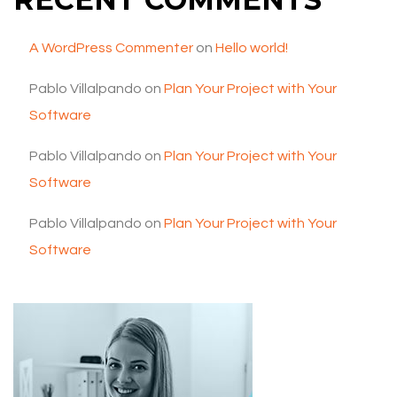
A WordPress Commenter
on
Hello world!
Pablo Villalpando
on
Plan Your Project with Your
Software
Pablo Villalpando
on
Plan Your Project with Your
Software
Pablo Villalpando
on
Plan Your Project with Your
Software