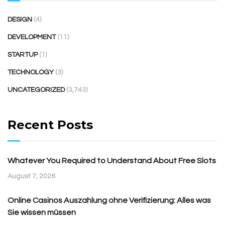
DESIGN
(4)
DEVELOPMENT
(11)
STARTUP
(1)
TECHNOLOGY
(3)
UNCATEGORIZED
(3,743)
Recent Posts
Whatever You Required to Understand About Free Slots
August 7, 2026
Online Casinos Auszahlung ohne Verifizierung: Alles was
Sie wissen müssen