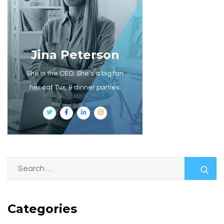
Jina Peterson
She is the CEO. She's a big fan
her cat Tux, & dinner parties.
Categories