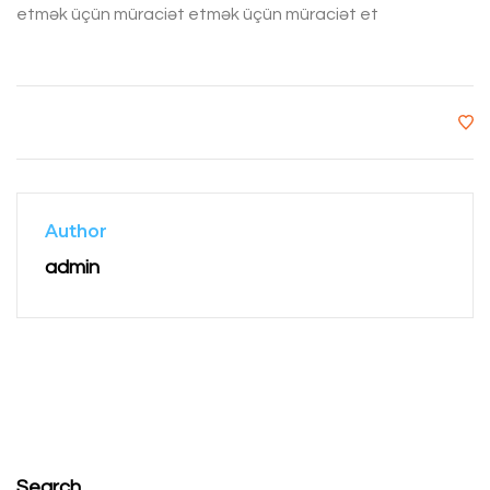
etmək üçün müraciət etmək üçün müraciət et
Author
admin
Search