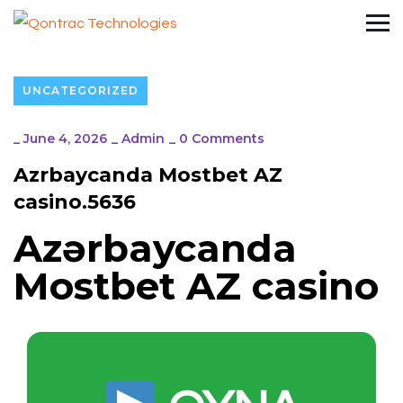
UNCATEGORIZED
_
June 4, 2026
_
Admin
_
0 Comments
Azrbaycanda Mostbet AZ
casino.5636
Azərbaycanda
Mostbet AZ casino