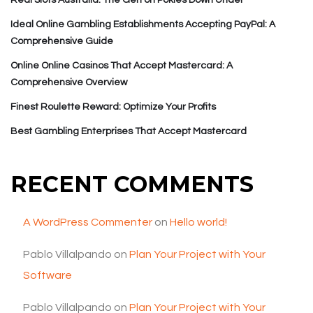
Real Slots Australia: The Gen on Pokies Down Under
Ideal Online Gambling Establishments Accepting PayPal: A
Comprehensive Guide
Online Online Casinos That Accept Mastercard: A
Comprehensive Overview
Finest Roulette Reward: Optimize Your Profits
Best Gambling Enterprises That Accept Mastercard
RECENT COMMENTS
A WordPress Commenter
on
Hello world!
Pablo Villalpando
on
Plan Your Project with Your
Software
Pablo Villalpando
on
Plan Your Project with Your