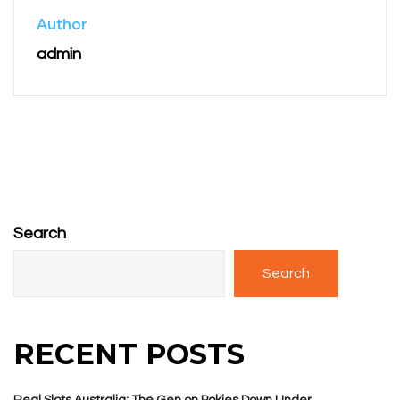
Author
admin
Search
Search
RECENT POSTS