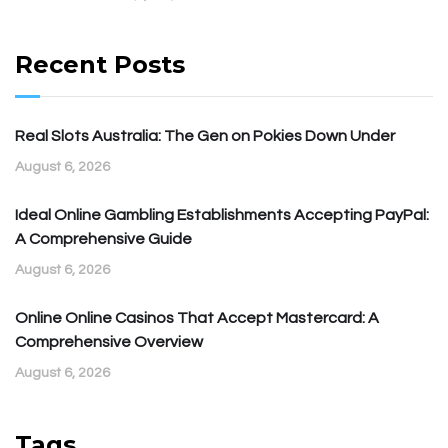
Recent Posts
Real Slots Australia: The Gen on Pokies Down Under
August 6, 2026
Ideal Online Gambling Establishments Accepting PayPal:
A Comprehensive Guide
August 6, 2026
Online Online Casinos That Accept Mastercard: A
Comprehensive Overview
August 6, 2026
Tags