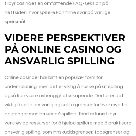
tilbyr casinoet en omfattende FAQ-seksjon på
nettsiden, hvor spillere kan finne svar på vanlige
spørsmål.
VIDERE PERSPEKTIVER
PÅ ONLINE CASINO OG
ANSVARLIG SPILLING
Online casinoer har blitt en populær form for
underholdning, men det er viktig å huske på at spilling
også kan være avhengighetsskapende. Derfor er det
viktig å spille ansvarlig og sette grenser for hvor mye tid
og penger man bruker på spilling.
thorfortune
tilbyr
verktøy og ressurser for å hjelpe spillere med å praktisere
ansvarlig spilling, som innskuddsgrenser, tapsgrenser og