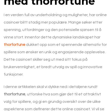
med thorfortune
I en verden full av underholdning og muligheter, har online
casinoer blitt stadig mer populære. Mange søker etter
spenning, utfordringer og den potensielle sjansen til å
vinne stort. Innenfor dette dynamiske landskapet har
thorfortune
dukket opp som et spennende alternativ for
spillere som ønsker en unik og engasjerende opplevelse.
Dette casinoet skiller seg ut med sitt fokus på
brukervennlighet, et bredt utvalg av spill og innovative
funksjoner.
I denne artikkelen skal vi dykke ned i detaljene rundt
thorfortune
, utforske hva som gjør det til et attraktivt
valg for spillere, og gi en grundig oversikt over de ulike
aspektene som definerer dette online casinoet. Vi vil se