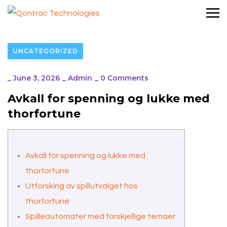
UNCATEGORIZED
_
June 3, 2026
_
Admin
_
0 Comments
Avkall for spenning og lukke med
thorfortune
Avkall for spenning og lukke med
thorfortune
Utforsking av spillutvalget hos
thorfortune
Spilleautomater med forskjellige temaer