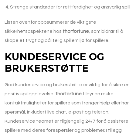
Strenge standarder for rettferdighet og ansvarlig spill
Listen ovenfor oppsummerer de viktigste
sikkerhetsaspektene hos
thorfortune
, som bidrar til å
skape et trygt og pålitelig spillemiljø for spillere.
KUNDESERVICE OG
BRUKERSTØTTE
God kundeservice og brukerstøtte er viktig for å sikre en
positiv spillopplevelse.
thorfortune
tilbyr en rekke
kontaktmuligheter for spillere som trenger hjelp eller har
spørsmål, inkludert live chat, e-post og telefon.
Kundeservice teamet er tilgjengelig 24/7 for å assistere
spillere med deres forespørsler og problemer. I tillegg