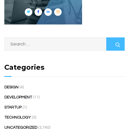
Categories
DESIGN
(4)
DEVELOPMENT
(11)
STARTUP
(1)
TECHNOLOGY
(3)
UNCATEGORIZED
(3,740)