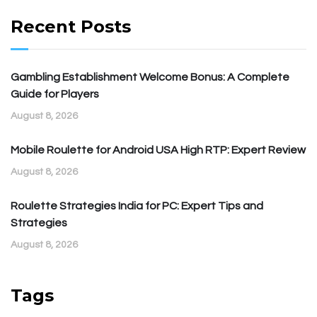
Recent Posts
Gambling Establishment Welcome Bonus: A Complete
Guide for Players
August 8, 2026
Mobile Roulette for Android USA High RTP: Expert Review
August 8, 2026
Roulette Strategies India for PC: Expert Tips and
Strategies
August 8, 2026
Tags