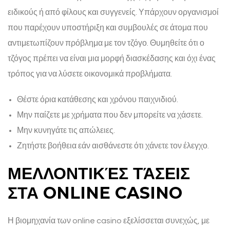
ειδικούς ή από φίλους και συγγενείς. Υπάρχουν οργανισμοί
που παρέχουν υποστήριξη και συμβουλές σε άτομα που
αντιμετωπίζουν πρόβλημα με τον τζόγο. Θυμηθείτε ότι ο
τζόγος πρέπει να είναι μια μορφή διασκέδασης και όχι ένας
τρόπος για να λύσετε οικονομικά προβλήματα.
Θέστε όρια κατάθεσης και χρόνου παιχνιδιού.
Μην παίζετε με χρήματα που δεν μπορείτε να χάσετε.
Μην κυνηγάτε τις απώλειες.
Ζητήστε βοήθεια εάν αισθάνεστε ότι χάνετε τον έλεγχο.
ΜΕΛΛΟΝΤΙΚΈΣ ΤΆΣΕΙΣ
ΣΤΑ ONLINE CASINO
Η βιομηχανία των online casino εξελίσσεται συνεχώς, με