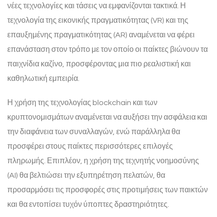
νέες τεχνολογίες και τάσεις να εμφανίζονται τακτικά. Η
τεχνολογία της εικονικής πραγματικότητας (VR) και της
επαυξημένης πραγματικότητας (AR) αναμένεται να φέρει
επανάσταση στον τρόπο με τον οποίο οι παίκτες βιώνουν τα
παιχνίδια καζίνο, προσφέροντας μια πιο ρεαλιστική και
καθηλωτική εμπειρία.
Η χρήση της τεχνολογίας blockchain και των
κρυπτονομισμάτων αναμένεται να αυξήσει την ασφάλεια και
την διαφάνεια των συναλλαγών, ενώ παράλληλα θα
προσφέρει στους παίκτες περισσότερες επιλογές
πληρωμής. Επιπλέον, η χρήση της τεχνητής νοημοσύνης
(AI) θα βελτιώσει την εξυπηρέτηση πελατών, θα
προσαρμόσει τις προσφορές στις προτιμήσεις των παικτών
και θα εντοπίσει τυχόν ύποπτες δραστηριότητες.