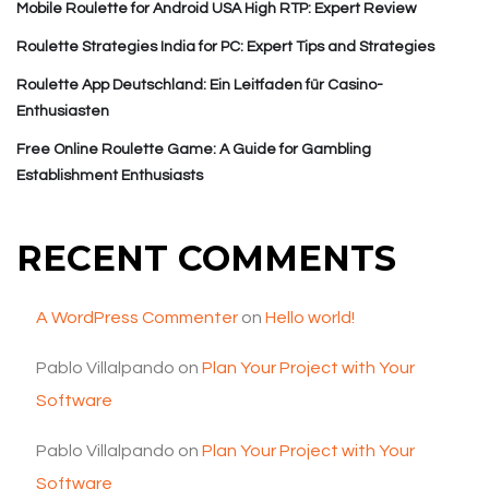
Mobile Roulette for Android USA High RTP: Expert Review
Roulette Strategies India for PC: Expert Tips and Strategies
Roulette App Deutschland: Ein Leitfaden für Casino-
Enthusiasten
Free Online Roulette Game: A Guide for Gambling
Establishment Enthusiasts
RECENT COMMENTS
A WordPress Commenter
on
Hello world!
Pablo Villalpando
on
Plan Your Project with Your
Software
Pablo Villalpando
on
Plan Your Project with Your
Software