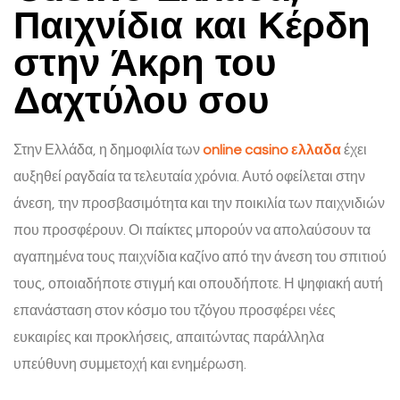
Παιχνίδια και Κέρδη
στην Άκρη του
Δαχτύλου σου
Στην Ελλάδα, η δημοφιλία των
online casino ελλαδα
έχει
αυξηθεί ραγδαία τα τελευταία χρόνια. Αυτό οφείλεται στην
άνεση, την προσβασιμότητα και την ποικιλία των παιχνιδιών
που προσφέρουν. Οι παίκτες μπορούν να απολαύσουν τα
αγαπημένα τους παιχνίδια καζίνο από την άνεση του σπιτιού
τους, οποιαδήποτε στιγμή και οπουδήποτε. Η ψηφιακή αυτή
επανάσταση στον κόσμο του τζόγου προσφέρει νέες
ευκαιρίες και προκλήσεις, απαιτώντας παράλληλα
υπεύθυνη συμμετοχή και ενημέρωση.