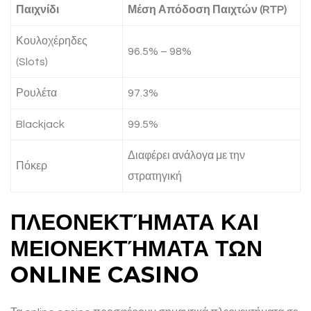
Παιχνίδι
Μέση Απόδοση Παιχτών (RTP)
Κουλοχέρηδες
96.5% – 98%
(Slots)
Ρουλέτα
97.3%
Blackjack
99.5%
Διαφέρει ανάλογα με την
Πόκερ
στρατηγική
ΠΛΕΟΝΕΚΤΉΜΑΤΑ ΚΑΙ
ΜΕΙΟΝΕΚΤΉΜΑΤΑ ΤΩΝ
ONLINE CASINO