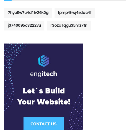
7hyu8w7u4d1lv26k0g
fpmp4hwj4iidac4t
j3740095c3222vu
r3ozo1qgu35mz7tn