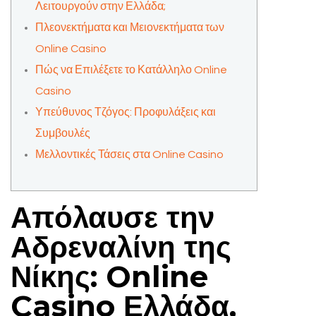
Λειτουργούν στην Ελλάδα;
Πλεονεκτήματα και Μειονεκτήματα των
Online Casino
Πώς να Επιλέξετε το Κατάλληλο Online
Casino
Υπεύθυνος Τζόγος: Προφυλάξεις και
Συμβουλές
Μελλοντικές Τάσεις στα Online Casino
Απόλαυσε την
Αδρεναλίνη της
Νίκης: Online
Casino Ελλάδα,