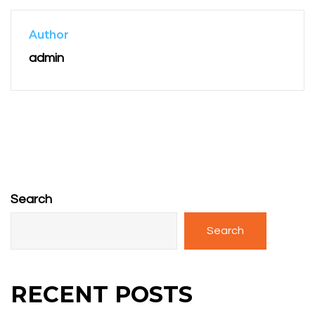
Author
admin
Search
Search
RECENT POSTS