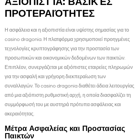
ΑΞΙΟΠΙΣΤΊΑ: ΒΑΣΙΚΈΣ
ΠΡΟΤΕΡΑΙΌΤΗΤΕΣ
Η ασφάλεια και η αξιοπιστία είναι υψίστης σημασίας για το
casino dragonia. Η πλατφόρμα χρησιμοποιεί προηγμένες
τεχνολογίες κρυπτογράφησης για την προστασία των
προσωπικών και οικονομικών δεδομένων των παικτών.
Επιπλέον, συνεργάζεται με αξιόπιστες εταιρείες πληρωμών
για την ασφαλή και γρήγορη διεκπεραίωση των
συναλλαγών. Το casino dragonia διαθέτει άδεια λειτουργίας
από μια αξιόπιστη ρυθμιστική αρχή, η οποία διασφαλίζει τη
συμμόρφωσή του με αυστηρά πρότυπα ασφάλειας και
ακεραιότητας.
Μέτρα Ασφαλείας και Προστασίας
Παικτών