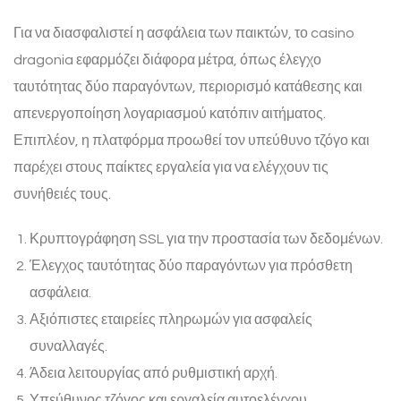
Για να διασφαλιστεί η ασφάλεια των παικτών, το casino
dragonia εφαρμόζει διάφορα μέτρα, όπως έλεγχο
ταυτότητας δύο παραγόντων, περιορισμό κατάθεσης και
απενεργοποίηση λογαριασμού κατόπιν αιτήματος.
Επιπλέον, η πλατφόρμα προωθεί τον υπεύθυνο τζόγο και
παρέχει στους παίκτες εργαλεία για να ελέγχουν τις
συνήθειές τους.
Κρυπτογράφηση SSL για την προστασία των δεδομένων.
Έλεγχος ταυτότητας δύο παραγόντων για πρόσθετη
ασφάλεια.
Αξιόπιστες εταιρείες πληρωμών για ασφαλείς
συναλλαγές.
Άδεια λειτουργίας από ρυθμιστική αρχή.
Υπεύθυνος τζόγος και εργαλεία αυτοελέγχου.