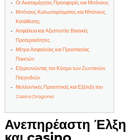
Οι Ακαταμάχητες Προσφορές και Μπόνους
Μπόνους Καλωσορίσματος και Μπόνους
Κατάθεσης
Ασφάλεια και Αξιοπιστία: Βασικές
Προτεραιότητες
Μέτρα Ασφαλείας και Προστασίας
Παικτών
Εξερευνώντας τον Κόσμο των Ζωντανών
Παιχνιδιών
Μελλοντικές Προοπτικές και Εξέλιξη του
Casino Dragonia
Ανεπηρέαστη Έλξη
και casino