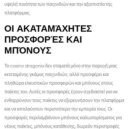
υψηλή ποιότητα των παιχνιδιών και την αξιοπιστία της
πλατφόρμας.
ΟΙ ΑΚΑΤΑΜΆΧΗΤΕΣ
ΠΡΟΣΦΟΡΈΣ ΚΑΙ
ΜΠΌΝΟΥΣ
Το casino dragonia δεν σταματά μόνο στην παροχή μιας
εκτεταμένης γκάμας παιχνιδιών, αλλά προσφέρει και
πληθώρα ελκυστικών προσφορών και μπόνους στους
παίκτες του. Αυτές οι προσφορές έχουν σχεδιαστεί για να
ενθαρρύνουν τους παίκτες να εξερευνήσουν την πλατφόρμα
και να απολαύσουν περισσότερο την εμπειρία τους. Οι
προσφορές περιλαμβάνουν μπόνους καλωσορίσματος για
νέους παίκτες, μπόνους κατάθεσης, δωρεάν περιστροφές