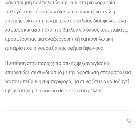
ικανοποίηση των πελατών την καθιστά μια κορυφαία
επιλογή στον κόσμο των διαδικτυακών καζίνο, ενώ η
συνεχής ενίσχυση των μέτρων ασφαλείας διασφαλίζει ένα
ασφαλές και αξιόπιστο περιβάλλον για όλους τους παίκτες,
προσφέροντας μια αναζωογονητική και καθηλωτική
εμπειρία που σίγουρα θα σας αφήσει άφωνους.
Η εστίαση στην παροχή ποιοτικής ψυχαγωγίας και
υπηρεσιών, σε συνδυασμό με την αφοσίωση στην ασφάλεια
και την υπεύθυνη συμπεριφορά, θα συνεχίσει να καθοδηγεί
την ανάπτυξη του casino dragonia στο μέλλον.