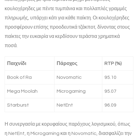
κουλοχέρηδες με πέντε τυμπάνια και πολλαπλές γραμμές
πληρωμής, υπάρχει κάτι για κάθε παίκτη. Οι κουλοχέρηδες
προσφέρουν επίσης προοδευτικά τζάκποτ, δίνοντας στους
παίκτες την ευκαιρία να κερδίσουν τεράστια χρηματικά
ποσά.
Παιχνίδι
Πάροχος
RTP (%)
Book of Ra
Novomatic
95.10
Mega Moolah
Microgaming
95.07
Starburst
NetEnt
96.09
Η συνεργασία με κορυφαίους παρόχους λογισμικού, όπως
η NetEnt, η Microgaming και η Novomatic, διασφαλίζει την