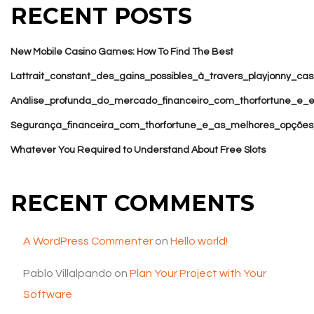
RECENT POSTS
New Mobile Casino Games: How To Find The Best
Lattrait_constant_des_gains_possibles_à_travers_playjonny_cas
Análise_profunda_do_mercado_financeiro_com_thorfortune_e_e
Segurança_financeira_com_thorfortune_e_as_melhores_opções
Whatever You Required to Understand About Free Slots
RECENT COMMENTS
A WordPress Commenter
on
Hello world!
Pablo Villalpando
on
Plan Your Project with Your
Software