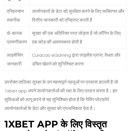
एन्क्रिप्शन
उपयोगकर्ता के डेटा को सुरक्षित करने के लिए व्यक्तिगत और
तकनीक
वित्तीय जानकारी को एन्क्रिप्ट करती है
दो-कारक
सुरक्षा की एक अतिरिक्त परत जोड़ता है जो लॉगिन के लिए
प्रमाणीकरण
एक कोड की आवश्यकता होती है
लाइसेंसिंग
Curacao eGaming द्वारा लाइसेंस प्राप्त, वैधता और
जानकारी
उचित खेलने को सुनिश्चित करना
उपरोक्त तालिका सुरक्षा के उन महत्वपूर्ण पहलुओं पर प्रकाश डालती है जो
1xbet app अपने उपयोगकर्ताओं की रक्षा के लिए प्रदान करता है। इन
सुविधाओं को लागू करने से यह सुनिश्चित होता है कि गेमिंग प्लेटफ़ॉर्म
उपयोगकर्ताओं के डेटा और सुरक्षा को प्राथमिकता देता है।
1XBET APP के लिए विस्तृत