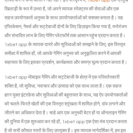
प्रवेश करना कभी आसान नहीं रहा। इस परिदृश्य में,
1xbet app
एक प्रमुख
खिलाड़ी के रूप में उभरा है, जो अपने व्यापक स्पेक्ट्रम की सेवाओं और एक
सहज उपयोगकर्ता अनुभव के साथ उपयोगकर्ताओं को सशक्त बनाता है। यह
एप्लिकेशन, गेमर्स और सट्टेबाजों दोनों के लिए डिज़ाइन किया गया है, मनोरंजन
और संभावित लाभ के लिए गेमिंग प्लेटफॉर्म तक आसान पहुंच प्रदान करता है।
1xbet app के व्यापक दायरे और सुविधाओं को समझने के लिए, इस विस्तृत
समीक्षा में शामिल हों, जो आपके गेमिंग अनुभव को अनुकूलित करने में आपकी
सहायता के लिए इसका प्रदर्शन, कार्यक्षमता और समग्र मूल्य प्रदान करता है।
1xbet app मोबाइल गेमिंग और सट्टेबाजी के क्षेत्र में एक परिवर्तनकारी
शक्ति है, जो सुविधा, नवाचार और उत्साह को एक साथ लाता है। एक सहज
ज्ञान युक्त इंटरफ़ेस और सुविधाओं की बहुतायत के साथ, यह ऐप उपयोगकर्ताओं
को चलते-फिरते खेलों की एक विस्तृत श्रृंखला में शामिल होने, दांव लगाने और
जीतने का अधिकार देता है। चाहे आप एक अनुभवी बेटर हों या ऑनलाइन गेमिंग
की दुनिया में एक शुरुआत कर रहे हों, 1xbet app एक ऐसा मंच प्रदान करता
है जो सभी कौशल स्तरों के लिए उपयुक्त है। इस व्यापक मार्गदर्शिका में, हम इस