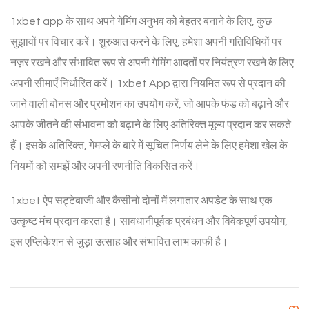
1xbet app के साथ अपने गेमिंग अनुभव को बेहतर बनाने के लिए, कुछ
सुझावों पर विचार करें। शुरुआत करने के लिए, हमेशा अपनी गतिविधियों पर
नज़र रखने और संभावित रूप से अपनी गेमिंग आदतों पर नियंत्रण रखने के लिए
अपनी सीमाएँ निर्धारित करें। 1xbet App द्वारा नियमित रूप से प्रदान की
जाने वाली बोनस और प्रमोशन का उपयोग करें, जो आपके फंड को बढ़ाने और
आपके जीतने की संभावना को बढ़ाने के लिए अतिरिक्त मूल्य प्रदान कर सकते
हैं। इसके अतिरिक्त, गेमप्ले के बारे में सूचित निर्णय लेने के लिए हमेशा खेल के
नियमों को समझें और अपनी रणनीति विकसित करें।
1xbet ऐप सट्टेबाजी और कैसीनो दोनों में लगातार अपडेट के साथ एक
उत्कृष्ट मंच प्रदान करता है। सावधानीपूर्वक प्रबंधन और विवेकपूर्ण उपयोग,
इस एप्लिकेशन से जुड़ा उत्साह और संभावित लाभ काफी है।