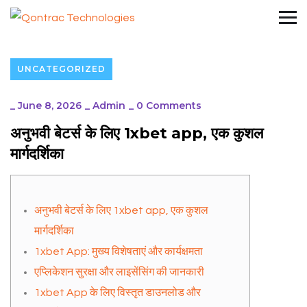
UNCATEGORIZED
_
June 8, 2026
_
Admin
_
0 Comments
अनुभवी बेटर्स के लिए 1xbet app, एक कुशल
मार्गदर्शिका
अनुभवी बेटर्स के लिए 1xbet app, एक कुशल
मार्गदर्शिका
1xbet App: मुख्य विशेषताएं और कार्यक्षमता
एप्लिकेशन सुरक्षा और लाइसेंसिंग की जानकारी
1xbet App के लिए विस्तृत डाउनलोड और