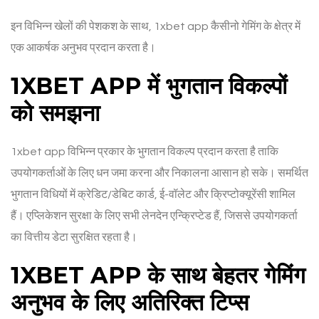
इन विभिन्न खेलों की पेशकश के साथ, 1xbet app कैसीनो गेमिंग के क्षेत्र में
एक आकर्षक अनुभव प्रदान करता है।
1XBET APP में भुगतान विकल्पों
को समझना
1xbet app विभिन्न प्रकार के भुगतान विकल्प प्रदान करता है ताकि
उपयोगकर्ताओं के लिए धन जमा करना और निकालना आसान हो सके। समर्थित
भुगतान विधियों में क्रेडिट/डेबिट कार्ड, ई-वॉलेट और क्रिप्टोक्यूरेंसी शामिल
हैं। एप्लिकेशन सुरक्षा के लिए सभी लेनदेन एन्क्रिप्टेड हैं, जिससे उपयोगकर्ता
का वित्तीय डेटा सुरक्षित रहता है।
1XBET APP के साथ बेहतर गेमिंग
अनुभव के लिए अतिरिक्त टिप्स