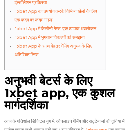
इंस्टॉलेशन प्रक्रिया
1xbet App का उपयोग करके विभिन्न खेलों के लिए
एक कदम दर कदम गाइड
1xbet App में कैसीनो गेम्स: एक व्यापक अवलोकन
1xbet App में भुगतान विकल्पों को समझना
1xbet App के साथ बेहतर गेमिंग अनुभव के लिए
अतिरिक्त टिप्स
अनुभवी बेटर्स के लिए
1xbet app, एक कुशल
मार्गदर्शिका
आज के गतिशील डिजिटल युग में, ऑनलाइन गेमिंग और सट्टेबाजी की दुनिया में