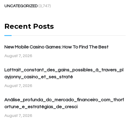
UNCATEGORIZED
(3,747)
Recent Posts
New Mobile Casino Games: How To Find The Best
August 7, 2026
Lattrait_constant_des_gains_possibles_à_travers_pl
ayjonny_casino_et_ses_straté
August 7, 2026
Análise_profunda_do_mercado_financeiro_com_thorf
ortune_e_estratégias_de_cresci
August 7, 2026