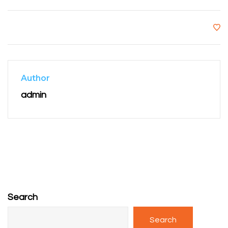
Author
admin
Search
Search