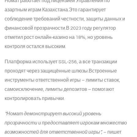
Номат работает под лицензией Управления по
азартным играм Казахстана.Это гарантирует
соблюдение требований честности, защиты данных и
финансовой прозрачности.В 2023 году регулятор
отметил рост онлайн‑казино на 18%, но уровень
контроля остался высоким.
Платформа использует SSL‑256, а все транзакции
проходят через защищённые шлюзы.Встроенные
инструменты ответственной игры – лимиты ставок,
самоисключение, лимиты депозитов – помогают
контролировать привычки.
“Номат демонстрирует высокий уровень
прозрачности и предоставляет игрокам множество
возможностей для ответственной игры”,
– пишет