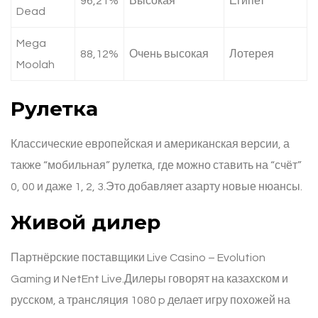
96,21%
Высокая
Египет
Dead
Mega
88,12%
Очень высокая
Лотерея
Moolah
Рулетка
Классические европейская и американская версии, а
также “мобильная” рулетка, где можно ставить на “счёт”
0, 00 и даже 1, 2, 3.Это добавляет азарту новые нюансы.
Живой дилер
Партнёрские поставщики Live Casino – Evolution
Gaming и NetEnt Live.Дилеры говорят на казахском и
русском, а трансляция 1080 p делает игру похожей на