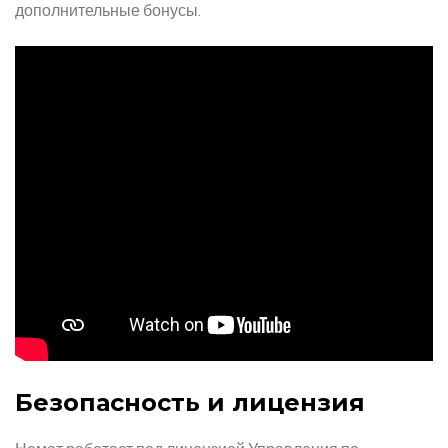
дополнительные бонусы.
Безопасность и лицензия