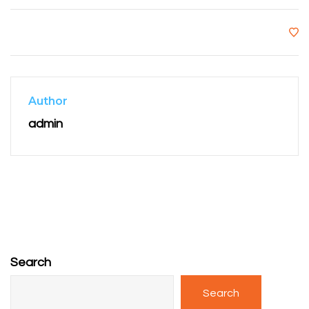
Author
admin
Search
Search