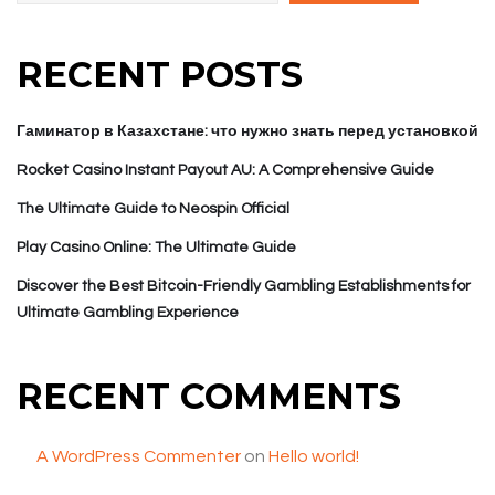
RECENT POSTS
Гаминатор в Казахстане: что нужно знать перед установкой
Rocket Casino Instant Payout AU: A Comprehensive Guide
The Ultimate Guide to Neospin Official
Play Casino Online: The Ultimate Guide
Discover the Best Bitcoin-Friendly Gambling Establishments for
Ultimate Gambling Experience
RECENT COMMENTS
A WordPress Commenter
on
Hello world!