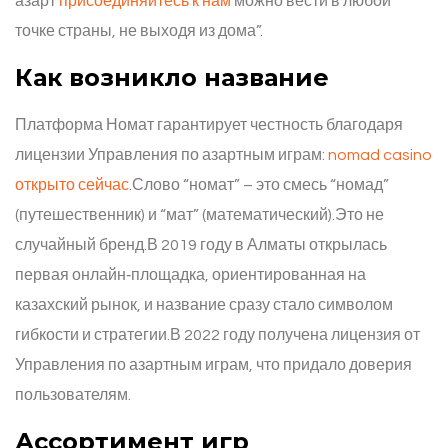
азарт
присоединяйтесь к нам
можно вести в любой
точке страны, не выходя из дома”.
Как возникло название
Платформа Номат гарантирует честность благодаря
лицензии Управления по азартным играм:
nomad casino
открыто сейчас
.Слово “номат” – это смесь “номад”
(путешественник) и “мат” (математический).Это не
случайный бренд.В 2019 году в Алматы открылась
первая онлайн‑площадка, ориентированная на
казахский рынок, и название сразу стало символом
гибкости и стратегии.В 2022 году получена лицензия от
Управления по азартным играм, что придало доверия
пользователям.
Ассортимент игр