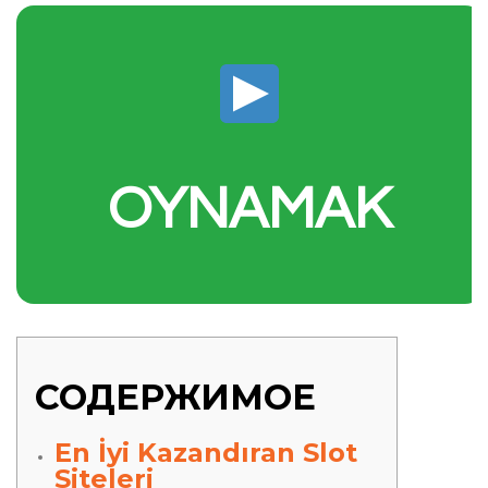
OYNAMAK
СОДЕРЖИМОЕ
En İyi Kazandıran Slot
Siteleri