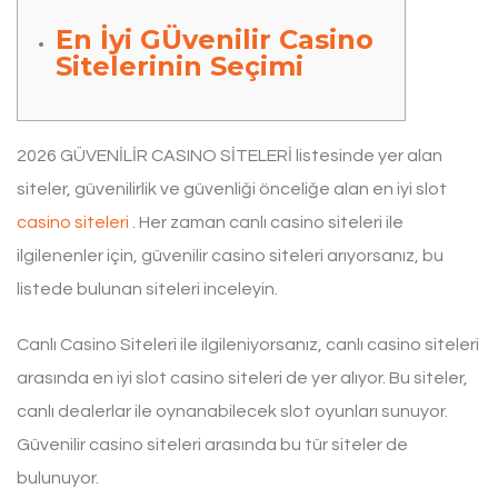
En İyi GÜvenilir Casino
Sitelerinin Seçimi
2026 GÜVENİLİR CASINO SİTELERİ listesinde yer alan
siteler, güvenilirlik ve güvenliği önceliğe alan en iyi slot
casino siteleri
. Her zaman canlı casino siteleri ile
ilgilenenler için, güvenilir casino siteleri arıyorsanız, bu
listede bulunan siteleri inceleyin.
Canlı Casino Siteleri ile ilgileniyorsanız, canlı casino siteleri
arasında en iyi slot casino siteleri de yer alıyor. Bu siteler,
canlı dealerlar ile oynanabilecek slot oyunları sunuyor.
Güvenilir casino siteleri arasında bu tür siteler de
bulunuyor.