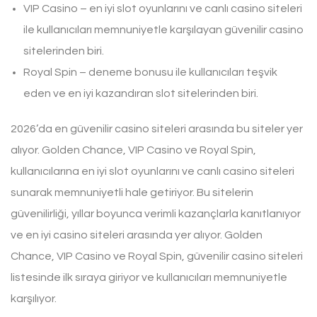
VIP Casino – en iyi slot oyunlarını ve canlı casino siteleri
ile kullanıcıları memnuniyetle karşılayan güvenilir casino
sitelerinden biri.
Royal Spin – deneme bonusu ile kullanıcıları teşvik
eden ve en iyi kazandıran slot sitelerinden biri.
2026’da en güvenilir casino siteleri arasında bu siteler yer
alıyor. Golden Chance, VIP Casino ve Royal Spin,
kullanıcılarına en iyi slot oyunlarını ve canlı casino siteleri
sunarak memnuniyetli hale getiriyor. Bu sitelerin
güvenilirliği, yıllar boyunca verimli kazançlarla kanıtlanıyor
ve en iyi casino siteleri arasında yer alıyor. Golden
Chance, VIP Casino ve Royal Spin, güvenilir casino siteleri
listesinde ilk sıraya giriyor ve kullanıcıları memnuniyetle
karşılıyor.